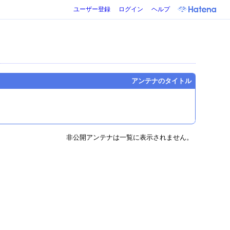
ユーザー登録
ログイン
ヘルプ
アンテナのタイトル
非公開アンテナは一覧に表示されません。