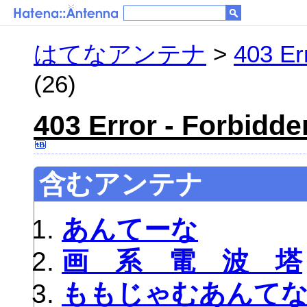
はてなアンテナ
>
403 Er
(26)
403 Error - Forbidde
含むアンテナ
あんてーな
画 系 電 波 塔
ももじゃむあんて