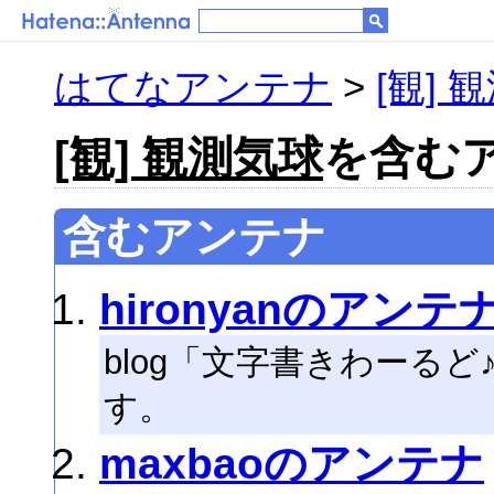
はてなアンテナ
>
[観] 
[観] 観測気球
を含むア
含むアンテナ
hironyanのアンテ
blog「文字書きわーる
す。
maxbaoのアンテナ