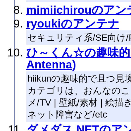
mimiichirouのア
ryoukiのアンテナ
セキュリティ系/SE向け
ひ～くん☆の趣味的あん
Antenna)
hiikunの趣味的で且
カテゴリは、おんなのこ | 
メ/TV | 壁紙/素材 | 絵描
ネット障害など/etc
ダメダス.NETのア