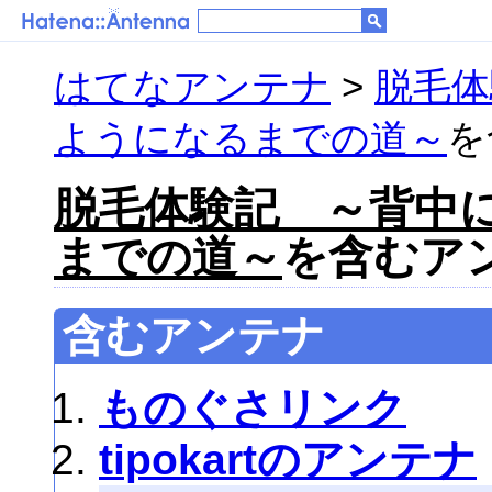
はてなアンテナ
>
脱毛体
ようになるまでの道～
を
脱毛体験記 ～背中
までの道～
を含むアン
含むアンテナ
ものぐさリンク
tipokartのアンテナ