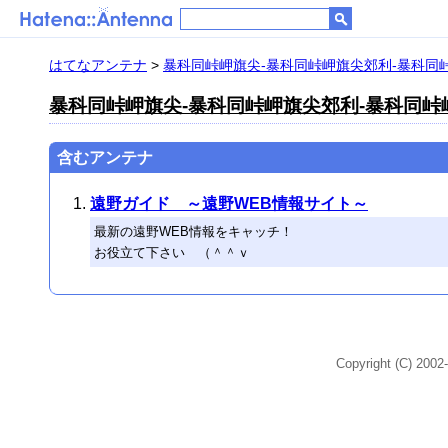
はてなアンテナ
>
暴科同峠岬旗尖-暴科同峠岬旗尖郊利-暴科同
暴科同峠岬旗尖-暴科同峠岬旗尖郊利-暴科同峠
含むアンテナ
遠野ガイド ～遠野WEB情報サイト～
最新の遠野WEB情報をキャッチ！
お役立て下さい （＾＾ｖ
Copyright (C) 2002