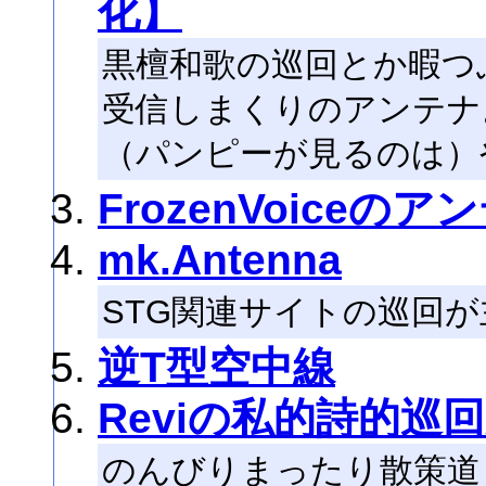
化】
黒檀和歌の巡回とか暇つ
受信しまくりのアンテナ
（パンピーが見るのは）
FrozenVoiceのア
mk.Antenna
STG関連サイトの巡回
逆T型空中線
Reviの私的詩的巡
のんびりまったり散策道