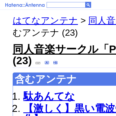
はてなアンテナ
>
同人音
むアンテナ (23)
同人音楽サークル「Po
(23)
含むアンテナ
駄あんてな
【激しく】黒い電波