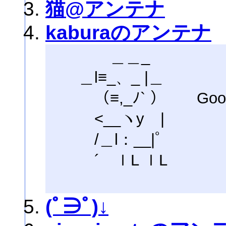
猫@アンテナ
kaburaのアンテナ
＿＿_
＿l≡_、_ |＿
（≡,_ﾉ` ） Good J
<__ヽyゝ|
/＿l：__|ﾟ
´ ｌL ｌL
(ﾟ∋ﾟ)↓