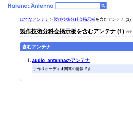
はてなアンテナ
>
製作技術分科会掲示板
を含むアンテナ (1)
製作技術分科会掲示板
を含むアンテナ (1)
含むアンテナ
audio_antennaのアンテナ
手作りオーディオ関連の情報です