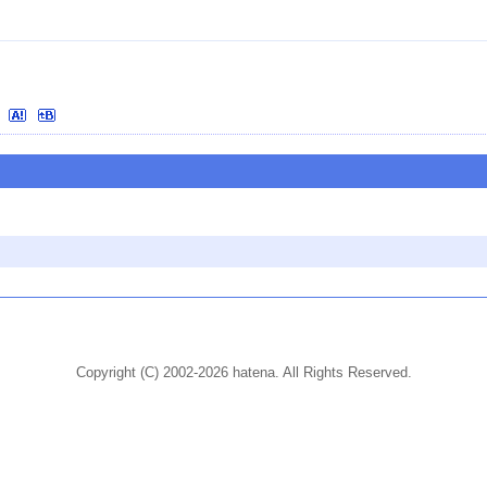
Copyright (C) 2002-2026 hatena. All Rights Reserved.