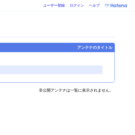
ユーザー登録
ログイン
ヘルプ
アンテナのタイトル
非公開アンテナは一覧に表示されません。