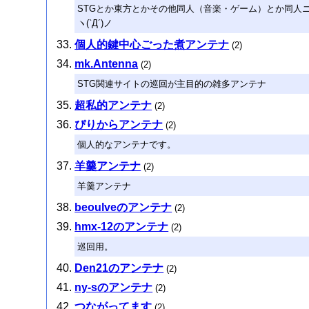
STGとか東方とかその他同人（音楽・ゲーム）とか同人ニュース
ヽ(`Д´)ノ
個人的鍵中心ごった煮アンテナ
(2)
mk.Antenna
(2)
STG関連サイトの巡回が主目的の雑多アンテナ
超私的アンテナ
(2)
ぴりからアンテナ
(2)
個人的なアンテナです。
羊羹アンテナ
(2)
羊羹アンテナ
beoulveのアンテナ
(2)
hmx-12のアンテナ
(2)
巡回用。
Den21のアンテナ
(2)
ny-sのアンテナ
(2)
つながってます
(2)