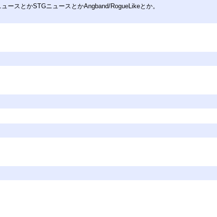
とかSTGニュースとかAngband/RogueLikeとか。