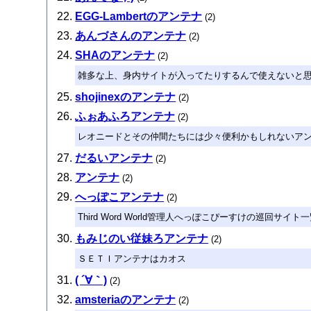
EGG-Lambertのアンテナ
(2)
あんづさんのアンテナ
(2)
SHAのアンテナ
(2)
雑多な上、身内サイトが入ってたりするんで使えないと
shojinexのアンテナ
(2)
ふぉあふろアンテナ
(2)
レオニードとその仲間たちには少々便利かもしれないア
だるいアンテナ
(2)
アンテナ
(2)
へっぽこアンテナ
(2)
Third Word World管理人へっぽこぴーすけの巡回
もみじのい従妹ろアンテナ
(2)
ＳＥＴＩアンテナはカオス
( ´∀｀)
(2)
amsteriaのアンテナ
(2)