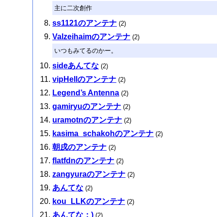
主に二次創作
ss1121のアンテナ
(2)
Valzeihaimのアンテナ
(2)
いつもみてるのかー。
sideあんてな
(2)
vipHellのアンテナ
(2)
Legend’s Antenna
(2)
gamiryuのアンテナ
(2)
uramotnのアンテナ
(2)
kasima_schakohのアンテナ
(2)
朝戌のアンテナ
(2)
flatfdnのアンテナ
(2)
zangyuraのアンテナ
(2)
あんてな
(2)
kou_LLKのアンテナ
(2)
あんてな；)
(2)