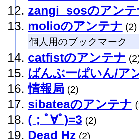
zangi_sosのアン
molioのアンテナ
(2)
個人用のブックマーク
catfistのアンテナ
(2
ばんぶーぱいん/ア
情報局
(2)
sibateaのアンテナ
(
(；ﾟ∀ﾟ)=3
(2)
Dead Hz
(2)