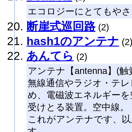
エコロジーにとてもやさ
断崖式巡回路
(2)
hash1のアンテナ
(2
あんてら
(2)
アンテナ【antenna】(触
無線通信やラジオ・テレ
め、電磁波エネルギーを
受けとる装置。空中線。
これがアンテナです、以
す。