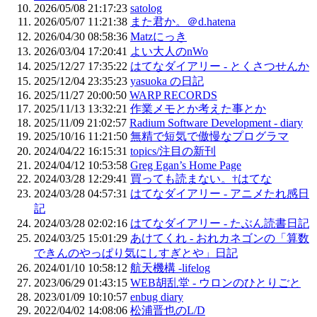
2026/05/08 21:17:23
satolog
2026/05/07 11:21:38
また君か。＠d.hatena
2026/04/30 08:58:36
Matzにっき
2026/03/04 17:20:41
よい大人のnWo
2025/12/27 17:35:22
はてなダイアリー - とくさつせんか
2025/12/04 23:35:23
yasuoka の日記
2025/11/27 20:00:50
WARP RECORDS
2025/11/13 13:32:21
作業メモとか考えた事とか
2025/11/09 21:02:57
Radium Software Development - diary
2025/10/16 11:21:50
無精で短気で傲慢なプログラマ
2024/04/22 16:15:31
topics/注目の新刊
2024/04/12 10:53:58
Greg Egan’s Home Page
2024/03/28 12:29:41
買っても読まない。†はてな
2024/03/28 04:57:31
はてなダイアリー - アニメたれ感日
記
2024/03/28 02:02:16
はてなダイアリー - たぶん読書日記
2024/03/25 15:01:29
あけてくれ - おれカネゴンの「算数
できんのやっぱり気にしすぎとや」日記
2024/01/10 10:58:12
航天機構 -lifelog
2023/06/29 01:43:15
WEB胡乱堂 - ウロンのひとりごと
2023/01/09 10:10:57
enbug diary
2022/04/02 14:08:06
松浦晋也のL/D