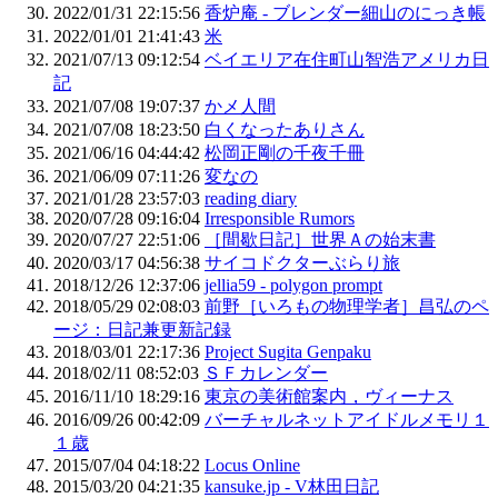
2022/01/31 22:15:56
香炉庵 - ブレンダー細山のにっき帳
2022/01/01 21:41:43
米
2021/07/13 09:12:54
ベイエリア在住町山智浩アメリカ日
記
2021/07/08 19:07:37
かメ人間
2021/07/08 18:23:50
白くなったありさん
2021/06/16 04:44:42
松岡正剛の千夜千冊
2021/06/09 07:11:26
変なの
2021/01/28 23:57:03
reading diary
2020/07/28 09:16:04
Irresponsible Rumors
2020/07/27 22:51:06
［間歇日記］世界Ａの始末書
2020/03/17 04:56:38
サイコドクターぶらり旅
2018/12/26 12:37:06
jellia59 - polygon prompt
2018/05/29 02:08:03
前野［いろもの物理学者］昌弘のペ
ージ：日記兼更新記録
2018/03/01 22:17:36
Project Sugita Genpaku
2018/02/11 08:52:03
ＳＦカレンダー
2016/11/10 18:29:16
東京の美術館案内，ヴィーナス
2016/09/26 00:42:09
バーチャルネットアイドルメモリ１
１歳
2015/07/04 04:18:22
Locus Online
2015/03/20 04:21:35
kansuke.jp - V林田日記