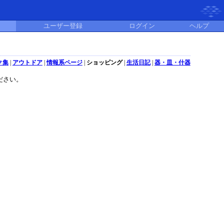
ユーザー登録
ログイン
ヘルプ
ク集
|
アウトドア
|
情報系ページ
|
ショッピング
|
生活日記
|
器・皿・什器
ださい。