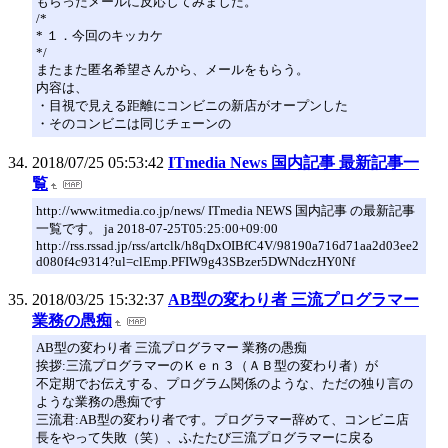
もらったメールに反応してみました。
/*
* １．今回のキッカケ
*/
またまた匿名希望さんから、メールをもらう。
内容は、
・目視で見える距離にコンビニの新店がオープンした
・そのコンビニは同じチェーンの
2018/07/25 05:53:42
ITmedia News 国内記事 最新記事一
覧
http://www.itmedia.co.jp/news/ ITmedia NEWS 国内記事 の最新記事
一覧です。 ja 2018-07-25T05:25:00+09:00
http://rss.rssad.jp/rss/artclk/h8qDxOIBfC4V/98190a716d71aa2d03ee2
d080f4c9314?ul=clEmp.PFIW9g43SBzer5DWNdczHY0Nf
2018/03/25 15:32:37
AB型の変わり者 三流プログラマー
業務の愚痴
AB型の変わり者 三流プログラマー 業務の愚痴
挨拶:三流プログラマーのＫｅｎ３（ＡＢ型の変わり者）が
不定期でお伝えする、プログラム関係のような、ただの独り言の
ような業務の愚痴です
三流君:AB型の変わり者です。プログラマー辞めて、コンビニ店
長をやって失敗（笑）、ふたたび三流プログラマーに戻る