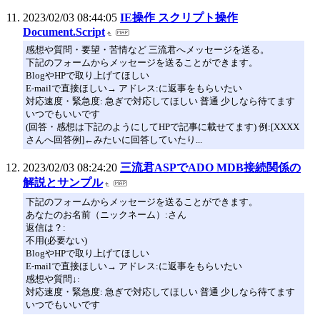
2023/02/03 08:44:05
IE操作 スクリプト操作
Document.Script
感想や質問・要望・苦情など 三流君へメッセージを送る。
下記のフォームからメッセージを送ることができます。
BlogやHPで取り上げてほしい
E-mailで直接ほしい→ アドレス:に返事をもらいたい
対応速度・緊急度: 急ぎで対応してほしい 普通 少しなら待てます
いつでもいいです
(回答・感想は下記のようにしてHPで記事に載せてます) 例:[XXXX
さんへ回答例]←みたいに回答していたり...
2023/02/03 08:24:20
三流君ASPでADO MDB接続関係の
解説とサンプル
下記のフォームからメッセージを送ることができます。
あなたのお名前（ニックネーム）:さん
返信は？:
不用(必要ない)
BlogやHPで取り上げてほしい
E-mailで直接ほしい→ アドレス:に返事をもらいたい
感想や質問↓:
対応速度・緊急度: 急ぎで対応してほしい 普通 少しなら待てます
いつでもいいです