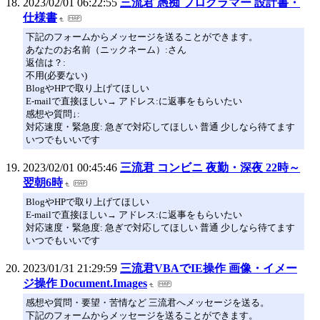
2023/02/01 06:22:55
三流君 愚痴 プログラマー 設計書・
仕様書
下記のフォームからメッセージを送ることができます。
あなたのお名前（ニックネーム）:さん
返信は？:
不用(必要ない)
BlogやHPで取り上げてほしい
E-mailで直接ほしい→ アドレス:に返事をもらいたい
感想や質問↓:
対応速度・緊急度: 急ぎで対応してほしい 普通 少しなら待てます
いつでもいいです
2023/02/01 00:45:46
三流君 コンビニ 夜勤・深夜 22時～
翌朝6時
BlogやHPで取り上げてほしい
E-mailで直接ほしい→ アドレス:に返事をもらいたい
対応速度・緊急度: 急ぎで対応してほしい 普通 少しなら待てます
いつでもいいです
2023/01/31 21:29:59
三流君VBAでIE操作 画像・イメー
ジ操作 Document.Images
感想や質問・要望・苦情など 三流君へメッセージを送る。
下記のフォームからメッセージを送ることができます。