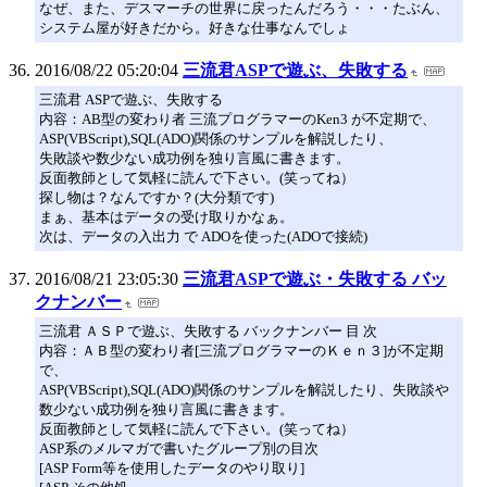
なぜ、また、デスマーチの世界に戻ったんだろう・・・たぶん、
システム屋が好きだから。好きな仕事なんでしょ
2016/08/22 05:20:04
三流君ASPで遊ぶ、失敗する
三流君 ASPで遊ぶ、失敗する
内容：AB型の変わり者 三流プログラマーのKen3 が不定期で、
ASP(VBScript),SQL(ADO)関係のサンプルを解説したり、
失敗談や数少ない成功例を独り言風に書きます。
反面教師として気軽に読んで下さい。(笑ってね）
探し物は？なんですか？(大分類です)
まぁ、基本はデータの受け取りかなぁ。
次は、データの入出力 で ADOを使った(ADOで接続)
2016/08/21 23:05:30
三流君ASPで遊ぶ・失敗する バッ
クナンバー
三流君 ＡＳＰで遊ぶ、失敗する バックナンバー 目 次
内容：ＡＢ型の変わり者[三流プログラマーのＫｅｎ３]が不定期
で、
ASP(VBScript),SQL(ADO)関係のサンプルを解説したり、失敗談や
数少ない成功例を独り言風に書きます。
反面教師として気軽に読んで下さい。(笑ってね）
ASP系のメルマガで書いたグループ別の目次
[ASP Form等を使用したデータのやり取り]