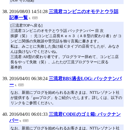
[ASP その他処
2016/08/03 14:51:28
三流君コンビニのオモテとウラ話
記事一覧
[三流君TOPへ戻る]
三流君コンビニのオモテとウラ話 バックナンバー 目 次
挨拶（笑）： 元コンビニ店長Ｋｅｎ３（ＡＢ型の変わり者）が コ
ンビニ関係の失敗談や苦労話を独り言風に書きます。
私は、みごとに失敗した負け組 Cタイプの店長でしたが、みなさ
んは負けないでくださいね。
三流君:AB型の変わり者です。プログラマー辞めて、コンビニ店
長をやって失敗（笑）、ふたたび三流プログラマーに戻る
基本的
2016/04/01 06:38:24
三流君BBS過去LOG: バックナンバ
ー
なお、新規にブログを始められるお客さまは、NTTレゾナント社
が提供する「gooブログ」をご紹介いたします。詳しくは、以下の
リンクをご参照ください。
2016/04/01 06:01:33
三流君CODEのゴミ箱: バックナン
バー
なお、新規にブログを始められるお客さまは、NTTレゾナント社