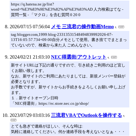
https://q.hatena.ne.jp/list?
word=%E3%83%9E%E3%82%AF%E3%83%AD 人力検索はてな -
質問一覧 - 「マクロ」を含む質問 0 20 0
2026/07/15 07:56:04
メモ 三流君の操作動画Memo
tag:blogger.com,1999:blog-23313531548494839992026-07-
13T16:05:57.734+09:00自分メモとして使用。書き捨てでまとまっ
ていないので、検索から来た人 ごめんなさい。
2024/02/21 21:03:10
NEC得選街/アウトレット
新サイトURLは下記の通りですので、引き続きご利用のほど宜し
くお願い致します。
なお、新サイトのご利用にあたりましては、新規メンバー登録が
必要となります。
お手数ですが、新サイトからお手続きをよろしくお願い申し上げ
ます。
１．新サイトオープン日時
「NEC得選街」https://ec.store.nec.co.jp/shop/
2023/07/29 03:03:16
三流君VBAでOutlookを操作する
とても急ぎで連絡がほしい、そんな時は:
気軽に連絡してください。何か連絡手段を考えないとなぁ・・・