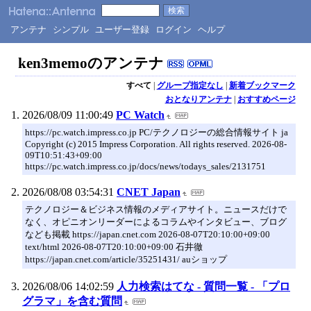
アンテナ
シンプル
ユーザー登録
ログイン
ヘルプ
ken3memoのアンテナ
すべて
|
グループ指定なし
|
新着ブックマーク
おとなりアンテナ
|
おすすめページ
2026/08/09 11:00:49
PC Watch
https://pc.watch.impress.co.jp PC/テクノロジーの総合情報サイト ja
Copyright (c) 2015 Impress Corporation. All rights reserved. 2026-08-
09T10:51:43+09:00
https://pc.watch.impress.co.jp/docs/news/todays_sales/2131751
2026/08/08 03:54:31
CNET Japan
テクノロジー＆ビジネス情報のメディアサイト。ニュースだけで
なく、オピニオンリーダーによるコラムやインタビュー、ブログ
なども掲載 https://japan.cnet.com 2026-08-07T20:10:00+09:00
text/html 2026-08-07T20:10:00+09:00 石井徹
https://japan.cnet.com/article/35251431/ auショップ
2026/08/06 14:02:59
人力検索はてな - 質問一覧 - 「プロ
グラマ」を含む質問