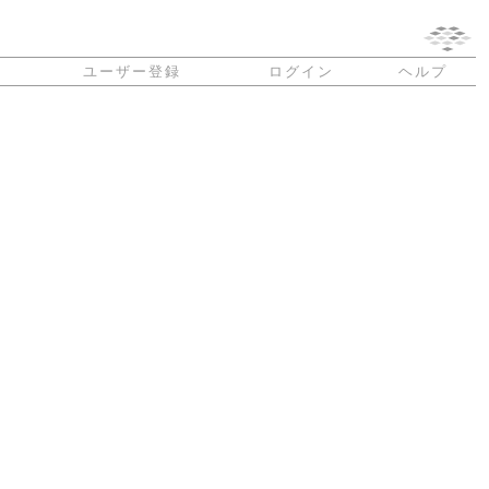
ユーザー登録
ログイン
ヘルプ