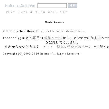
アンテナ
シンプル
ユーザー登録
ログイン
ヘルプ
Music Antenna
すべて
|
English Music
|
Records
|
Japanese Music
|
etc...
loooonelygirlさん専用の
編集ページ
から、アンテナに加えるページ
を登録してください。
※わからないときは？ ・・・
簡単な使い方のページ
をご覧く
Copyright (C) 2002-2026 hatena. All Rights Reserved.