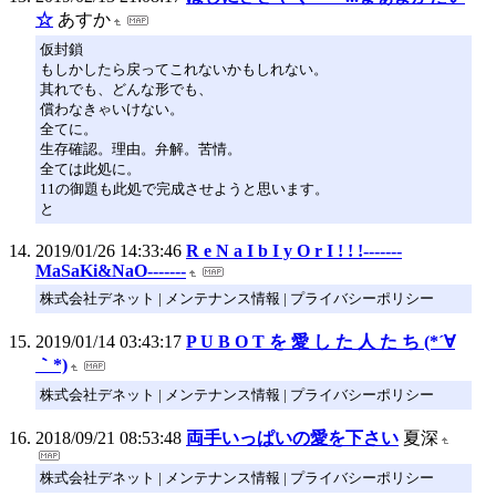
☆
あすか
仮封鎖
もしかしたら戻ってこれないかもしれない。
其れでも、どんな形でも、
償わなきゃいけない。
全てに。
生存確認。理由。弁解。苦情。
全ては此処に。
11の御題も此処で完成させようと思います。
と
2019/01/26 14:33:46
R e N a I b I y O r I ! ! !-------
MaSaKi&NaO-------
株式会社デネット | メンテナンス情報 | プライバシーポリシー
2019/01/14 03:43:17
P U B O T を 愛 し た 人 た ち (*´∀
｀*)
株式会社デネット | メンテナンス情報 | プライバシーポリシー
2018/09/21 08:53:48
両手いっぱいの愛を下さい
夏深
株式会社デネット | メンテナンス情報 | プライバシーポリシー