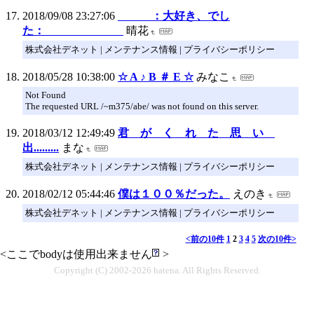
2018/09/08 23:27:06
：大好き、でし
た：
晴花
株式会社デネット | メンテナンス情報 | プライバシーポリシー
2018/05/28 10:38:00
☆ A ♪ B ＃ E ☆
みなこ
Not Found
The requested URL /~m375/abe/ was not found on this server.
2018/03/12 12:49:49
君 が く れ た 思 い
出.........
まな
株式会社デネット | メンテナンス情報 | プライバシーポリシー
2018/02/12 05:44:46
僕は１００％だった。
えのき
株式会社デネット | メンテナンス情報 | プライバシーポリシー
<前の10件
1
2
3
4
5
次の10件>
<ここでbodyは使用出来ません
>
Copyright (C) 2002-2026 hatena. All Rights Reserved.