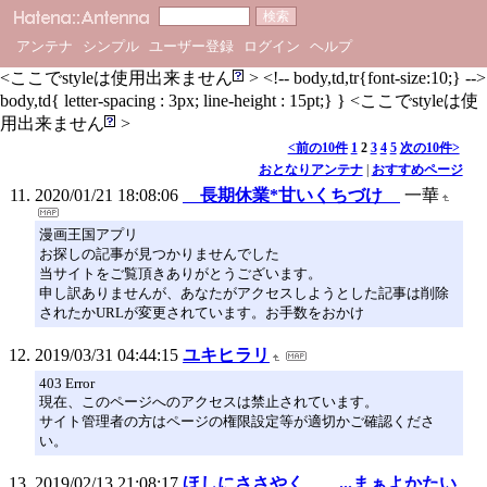
アンテナ
シンプル
ユーザー登録
ログイン
ヘルプ
<ここでstyleは使用出来ません
> <!-- body,td,tr{font-size:10;} -->
body,td{ letter-spacing : 3px; line-height : 15pt;} } <ここでstyleは使
用出来ません
>
<前の10件
1
2
3
4
5
次の10件>
おとなりアンテナ
|
おすすめページ
2020/01/21 18:08:06
長期休業*甘いくちづけ
一華
漫画王国アプリ
お探しの記事が見つかりませんでした
当サイトをご覧頂きありがとうございます。
申し訳ありませんが、あなたがアクセスしようとした記事は削除
されたかURLが変更されています。お手数をおかけ
2019/03/31 04:44:15
ユキヒラリ
403 Error
現在、このページへのアクセスは禁止されています。
サイト管理者の方はページの権限設定等が適切かご確認くださ
い。
2019/02/13 21:08:17
ほしにささやく ...まぁよかたい