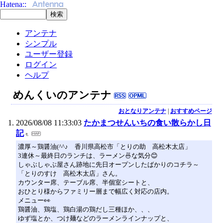
アンテナ
シンプル
ユーザー登録
ログイン
ヘルプ
めんくいのアンテナ
おとなりアンテナ
|
おすすめページ
2026/08/08 11:33:03
たかまつせんいちの食い散らかし日
記
濃厚～鶏醤油(^^♪ 香川県高松市「とりの助 高松木太店」
3連休～最終日のランチは、ラーメン🍜な気分😊
しゃぶしゃぶ屋さん跡地に先日オープンしたばかりのコチラ～
「とりのすけ 高松木太店」さん。
カウンター席、テーブル席、半個室シートと、
おひとり様からファミリー層まで幅広く対応の店内。
メニュー👀
鶏醤油、鶏塩、鶏白湯の鶏だし三種ほか、、、
ゆず塩とか、つけ麺などのラーメンラインナップと、