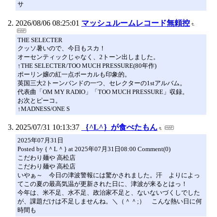
サ
2026/08/06 08:25:01
マッシュルームレコード無頼控
THE SELECTER
クッソ暑いので、今日もスカ！
オーセンティックじゃなく、2トーン出しました。
↑THE SELECTER/TOO MUCH PRESSURE(80年作)
ポーリン嬢の紅一点ボーカルも印象的。
英国三大2トーンバンドの一つ、セレクターの1stアルバム。
代表曲「OM MY RADIO」「TOO MUCH PRESSURE」収録。
お次とピーコ。
↑MADNESS/ONE S
2025/07/31 10:13:37
｛^L^｝が食べたもん
2025年07月31日
Posted by {＾L＾} at 2025年07月31日08:00 Comment(0)
こだわり麺や 高松店
こだわり麺や 高松店
いやぁ～ 今日の津波警報には驚かされました。汗 よりによっ
てこの夏の最高気温が更新された日に、津波が来るとはっ！
今年は、米不足、水不足、政治家不足と、ないないづくしでした
が、課題だけは不足しませんね。＼（＾＾;） こんな熱い日に何
時間も