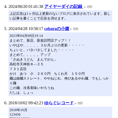
2024/06/20 01:41:38
アイヤーダイの記録
上記広告は1ヶ月以上更新のないブログに表示されています。新し
い記事を書くことで広告を消せます。
2024/04/28 10:58:17
cobaraの小腹
2023年04月08日19:14
まとめて、新店、新規訪問店アップ！！
いやはや、、、、、２か月ぶりの更新・・・・・
ちょいと、バタバタしてました・・・・・
まとめて。。。。。アップ
「さぬきうどん まんでがん」
高松市天神前８―２５
７３１店目
かけ あつ 小 ２６０円 ちくわ天 １５０円
麺は細麺ストレート、ややねじれ、伸びあるやわ麺、でもしっか
り麺
この麺、冷系美味いやろうね
だしは、しょっ
2018/10/02 09:42:23
ゆらぐレコード
2018年10月
123456