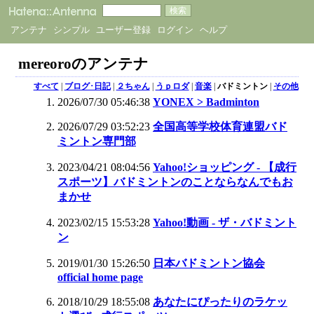
アンテナ
シンプル
ユーザー登録
ログイン
ヘルプ
mereoroのアンテナ
すべて
|
ブログ･日記
|
２ちゃん
|
うｐロダ
|
音楽
|
バドミントン
|
その他
2026/07/30 05:46:38
YONEX > Badminton
2026/07/29 03:52:23
全国高等学校体育連盟バド
ミントン専門部
2023/04/21 08:04:56
Yahoo!ショッピング - 【成行
スポーツ】バドミントンのことならなんでもお
まかせ
2023/02/15 15:53:28
Yahoo!動画 - ザ・バドミント
ン
2019/01/30 15:26:50
日本バドミントン協会
official home page
2018/10/29 18:55:08
あなたにぴったりのラケッ