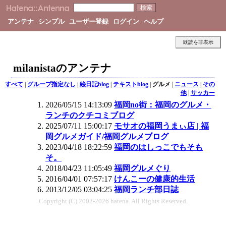
アンテナ
シンプル
ユーザー登録
ログイン
ヘルプ
既読を非表示
milanistaのアンテナ
すべて
|
グループ指定なし
|
絵日記blog
|
テキストblog
|
グルメ
|
ニュース
|
その
他
|
サッカー
2026/05/15 14:13:09
福岡no街：福岡のグルメ・
ランチのクチコミブログ
2025/07/11 15:00:17
モサオの福岡うまぃ店 | 福
岡グルメガイド/福岡グルメブログ
2023/04/18 18:22:59
福岡のはしっこでもそも
そ。
2018/04/23 11:05:49
福岡グルメぐり
2016/04/01 07:57:17
けんこーの健康的生活
2013/12/05 03:04:25
福岡ランチ部日誌
Copyright (C) 2002-2026 hatena. All Rights Reserved.