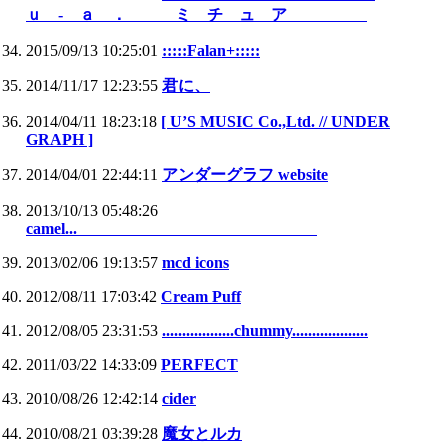
ｕ ‐ ａ ． ミ チ ュ ア
2015/09/13 10:25:01
:::::Falan+:::::
2014/11/17 12:23:55
君に、
2014/04/11 18:23:18
[ U’S MUSIC Co.,Ltd. // UNDER
GRAPH ]
2014/04/01 22:44:11
アンダーグラフ website
2013/10/13 05:48:26
camel...
2013/02/06 19:13:57
mcd icons
2012/08/11 17:03:42
Cream Puff
2012/08/05 23:31:53
..................chummy...................
2011/03/22 14:33:09
PERFECT
2010/08/26 12:42:14
cider
2010/08/21 03:39:28
魔女とルカ