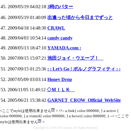
2009/05/19 04:02:18
3時のバター
2009/05/19 01:40:09
出逢った頃から今日までずっと
2009/04/18 14:48:30
CRAWL
2009/04/03 10:54:14
candy candy
2008/05/13 18:47:10
YAMADA.com :
2007/09/15 15:07:21
池田ジョイ・ウエーブ！
2007/09/15 01:25:36
: : Let’s Go ! ポルノグラフィティ : :
2007/05/09 03:03:14
Honey Drop
2006/11/05 11:49:12
◇ＭＩＬＫ
2005/06/21 15:38:42
GARNET_CROW_Official_WebSite
<ここでstyleは使用出来ません
> <!-- a:link{ color:000066; } a:active {
color:000066; } a:visited{ color:000066; } a:hover{ color:000000; } --> <ここで
styleは使用出来ません
>
Copyright (C) 2002-2026 hatena. All Rights Reserved.