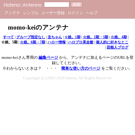
アンテナ
シンプル
ユーザー登録
ログイン
ヘルプ
momo-keiのアンテナ
すべて
|
グループ指定なし
|
圭ちゃん
|
☆娘。1期
|
☆娘。2期・3期
|
☆娘。4期
|
☆娘。5期
|
☆娘。6期・7期
|
ハロー情報
|
ハロプロ系全般
|
個人的に好きなとこ
|
芸能人ブログ
momo-keiさん専用の
編集ページ
から、アンテナに加えるページのURLを登
録してください。
※わからないときは？ ・・・
簡単な使い方のページ
をご覧ください。
Copyright (C) 2002-2026 hatena. All Rights Reserved.