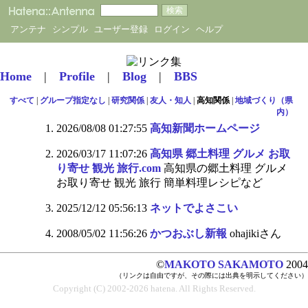
アンテナ
シンプル
ユーザー登録
ログイン
ヘルプ
Home
|
Profile
|
Blog
|
BBS
すべて
|
グループ指定なし
|
研究関係
|
友人・知人
|
高知関係
|
地域づくり（県
内）
2026/08/08 01:27:55
高知新聞ホームページ
2026/03/17 11:07:26
高知県 郷土料理 グルメ お取
り寄せ 観光 旅行.com
高知県の郷土料理 グルメ
お取り寄せ 観光 旅行 簡単料理レシピなど
2025/12/12 05:56:13
ネットでよさこい
2008/05/02 11:56:26
かつおぶし新報
ohajikiさん
©
MAKOTO SAKAMOTO
2004
（リンクは自由ですが、その際には出典を明示してください）
Copyright (C) 2002-2026 hatena. All Rights Reserved.