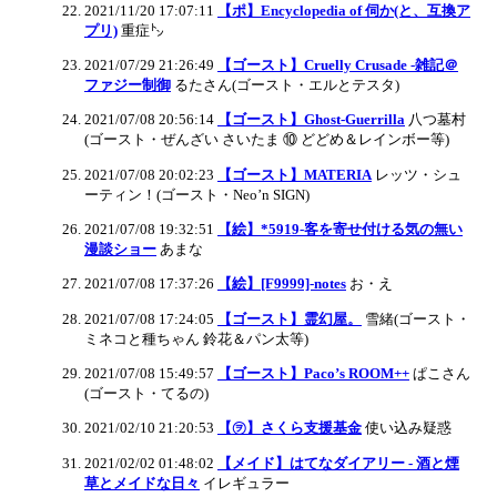
2021/11/20 17:07:11
【ポ】Encyclopedia of 伺か(と、互換ア
プリ)
重症㌧
2021/07/29 21:26:49
【ゴースト】Cruelly Crusade -雑記＠
ファジー制御
るたさん(ゴースト・エルとテスタ)
2021/07/08 20:56:14
【ゴースト】Ghost-Guerrilla
八つ墓村
(ゴースト・ぜんざい さいたま ⑩ どどめ＆レインボー等)
2021/07/08 20:02:23
【ゴースト】MATERIA
レッツ・シュ
ーティン！(ゴースト・Neo’n SIGN)
2021/07/08 19:32:51
【絵】*5919-客を寄せ付ける気の無い
漫談ショー
あまな
2021/07/08 17:37:26
【絵】[F9999]-notes
お・え
2021/07/08 17:24:05
【ゴースト】霊幻屋。
雪緒(ゴースト・
ミネコと種ちゃん 鈴花＆パン太等)
2021/07/08 15:49:57
【ゴースト】Paco’s ROOM++
ぱこさん
(ゴースト・てるの)
2021/02/10 21:20:53
【㋾】さくら支援基金
使い込み疑惑
2021/02/02 01:48:02
【メイド】はてなダイアリー - 酒と煙
草とメイドな日々
イレギュラー