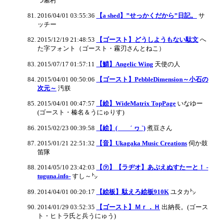
つ墓村
2016/04/01 03:55:36
【a shed】”せっかくだから”日記。
サ
ッチー
2015/12/19 21:48:53
【ゴースト】どうしようもない駄文
へ
た字フォント（ゴースト・霧刃さんとねこ）
2015/07/17 01:57:11
【鯖】Angelic Wing
天使の人
2015/04/01 00:50:06
【ゴースト】PebbleDimension～小石の
次元～
汚朕
2015/04/01 00:47:57
【絵】WideMatrix TopPage
いなゆー
(ゴースト・榛名＆うにゅりす)
2015/02/23 00:39:58
【絵】( ´ ヮ `)
煮豆さん
2015/01/21 22:51:32
【音】Ukagaka Music Creations
伺か鼓
笛隊
2014/05/10 23:42:03
【㋾】【ラヂオ】あぷえぬすたーと！ -
tuguna.info-
すし～㌧
2014/04/01 00:20:17
【絵板】駄えろ絵板910K
ユタカ㌧
2014/01/29 03:52:35
【ゴースト】Ｍｒ．Ｈ
出納長。(ゴース
ト・ヒトラ氏と兵うにゅう)