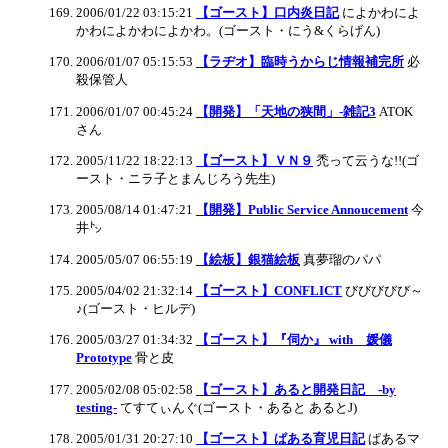
2006/01/22 03:15:21
【ゴースト】口内炎日記
によかわによ
かわによかわによかわ。(ゴースト・にう&くらげん)
2006/01/07 05:15:53
【ラヂオ】臨時うからじ情報補完所
必
殺保管人
2006/01/07 00:45:24
【開発】「天地の狭間」-雑記3
ATOK
さん
2005/11/22 18:22:13
【ゴースト】ＶＮ９
禿って云うな!!(ゴ
ースト・ニラ子とまんじろう先生)
2005/08/14 01:47:21
【開発】Public Service Annoucement
今
井㌧
2005/05/07 06:55:19
【絵板】銀猫絵板
真夢瑠のパパ
2005/04/02 21:32:14
【ゴースト】CONFLICT
びびびびび～
♪(ゴースト・ヒルデ)
2005/03/27 01:34:32
【ゴースト】『伺か』 with 媛儀
Prototype
骨と皮
2005/02/08 05:02:58
【ゴースト】あると開発日記 -by
testing-
てすてぃんぐ(ゴースト・あると あるとJ)
2005/01/31 20:27:10
【ゴースト】ぱある育児日記
ぱあるマ