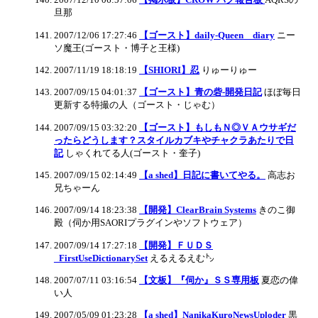
旦那
2007/12/06 17:27:46
【ゴースト】daily-Queen diary
ニー
ソ魔王(ゴースト・博子と王様)
2007/11/19 18:18:19
【SHIORI】忍
りゅーりゅー
2007/09/15 04:01:37
【ゴースト】青の砦-開発日記
ほぼ毎日
更新する特撮の人（ゴースト・じゃむ）
2007/09/15 03:32:20
【ゴースト】もしもＮ◎ＶＡウサギだ
ったらどうします？スタイルカブキやチャクラあたりで日
記
しゃくれてる人(ゴースト・奎子)
2007/09/15 02:14:49
【a shed】日記に書いてやる。
高志お
兄ちゃーん
2007/09/14 18:23:38
【開発】ClearBrain Systems
きのこ御
殿（伺か用SAORIプラグインやソフトウェア）
2007/09/14 17:27:18
【開発】ＦＵＤＳ
_FirstUseDictionarySet
えるえるえむ㌧
2007/07/11 03:16:54
【文板】『伺か』ＳＳ専用板
夏恋の偉
い人
2007/05/09 01:23:28
【a shed】NanikaKuroNewsUploder
黒