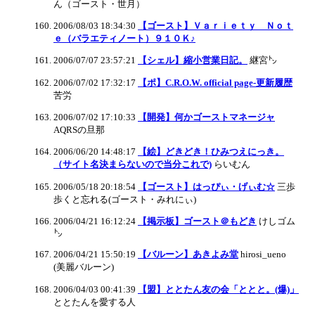
ん（ゴースト・世月）
2006/08/03 18:34:30
【ゴースト】Ｖａｒｉｅｔｙ Ｎｏｔ
ｅ（バラエティノート）９１０Ｋ♪
2006/07/07 23:57:21
【シェル】縮小営業日記。
継宮㌧
2006/07/02 17:32:17
【ポ】C.R.O.W. official page-更新履歴
苦労
2006/07/02 17:10:33
【開発】何かゴーストマネージャ
AQRSの旦那
2006/06/20 14:48:17
【絵】どきどき！ひみつえにっき。
（サイト名決まらないので当分これで)
らいむん
2006/05/18 20:18:54
【ゴースト】はっぴぃ・げぃむ☆
三歩
歩くと忘れる(ゴースト・みれにぃ)
2006/04/21 16:12:24
【掲示板】ゴースト＠もどき
けしゴム
㌧
2006/04/21 15:50:19
【バルーン】あきよみ堂
hirosi_ueno
(美麗バルーン)
2006/04/03 00:41:39
【盟】ととたん友の会「ととと。(爆)」
ととたんを愛する人