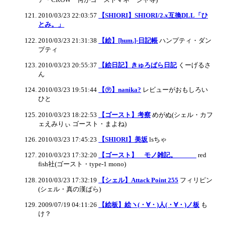
2010/03/23 22:03:57
【SHIORI】SHIORI/2.x互換DLL「ひ
とみ。」
2010/03/23 21:31:38
【絵】[hum.]-日記帳
ハンプティ・ダン
プティ
2010/03/23 20:55:37
【絵日記】きゅろぱら日記
くーげるさ
ん
2010/03/23 19:51:44
【㋾】nanika?
レビューがおもしろい
ひと
2010/03/23 18:22:53
【ゴースト】考察
めがぬ(シェル・カフ
ェえみりぃ ゴースト・まよね)
2010/03/23 17:45:23
【SHIORI】美坂
lsちゃ
2010/03/23 17:32:20
【ゴースト】 モノ雑記。
red
fish社(ゴースト・type-1 mono)
2010/03/23 17:32:19
【シェル】Attack Point 255
フィリピン
(シェル・真の漢ぱら)
2009/07/19 04:11:26
【絵板】絵ヽ(・∀・)人(・∀・)ノ板
も
け？