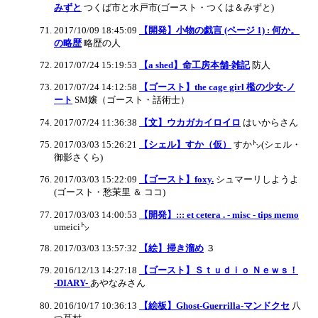
みずと
つくば市と水戸市(ゴースト・つくは＆みずと)
2017/10/09 18:45:09
【開発】小物の戯言 (ページ 1) : 何か。
の略歴
略歴の人
2017/07/24 15:19:53
【a shed】命工房本舗-雑記
防人
2017/07/24 14:12:58
【ゴースト】the cage girl 檻の少女-ノ
ート
SM嬢（ゴースト・話術士）
2017/07/24 11:36:38
【文】ウカガカイロイロ
はいからさん
2017/03/03 15:26:21
【シェル】すか（仮）
すか㌧(シェル・
御影さくら)
2017/03/03 15:22:09
【ゴースト】foxy.
シュマーリしようよ
(ゴースト・愁茉里 ＆ ココ)
2017/03/03 14:00:53
【開発】::: et cetera . - misc - tips memo
umeici㌧
2017/03/03 13:57:32
【絵】掃き溜め
３
2016/12/13 14:27:18
【ゴースト】Ｓｔｕｄｉｏ Ｎｅｗｓ！
-DIARY-
あやなみさん
2016/10/17 10:36:13
【絵板】Ghost-Guerrilla-マンドクセ
八