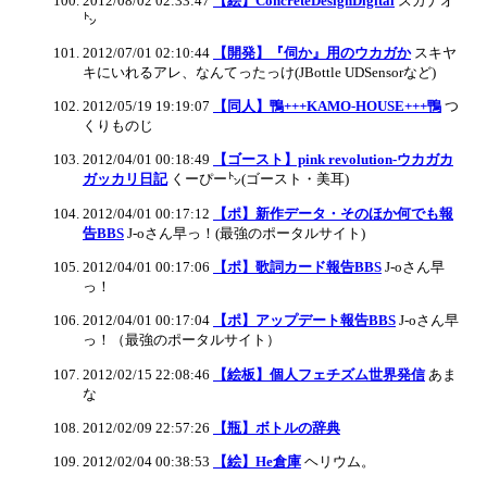
2012/08/02 02:33:47
【絵】ConcreteDesignDigital
スガナオ
㌧
2012/07/01 02:10:44
【開発】『伺か』用のウカガか
スキヤ
キにいれるアレ、なんてったっけ(JBottle UDSensorなど)
2012/05/19 19:19:07
【同人】鴨+++KAMO-HOUSE+++鴨
つ
くりものじ
2012/04/01 00:18:49
【ゴースト】pink revolution-ウカガカ
ガッカリ日記
くーぴー㌧(ゴースト・美耳)
2012/04/01 00:17:12
【ポ】新作データ・そのほか何でも報
告BBS
J-oさん早っ！(最強のポータルサイト)
2012/04/01 00:17:06
【ポ】歌詞カード報告BBS
J-oさん早
っ！
2012/04/01 00:17:04
【ポ】アップデート報告BBS
J-oさん早
っ！（最強のポータルサイト）
2012/02/15 22:08:46
【絵板】個人フェチズム世界発信
あま
な
2012/02/09 22:57:26
【瓶】ボトルの辞典
2012/02/04 00:38:53
【絵】He倉庫
ヘリウム。