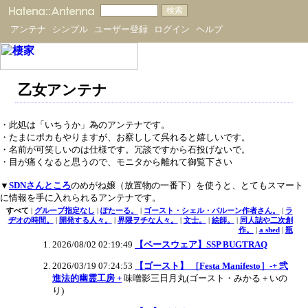
アンテナ
シンプル
ユーザー登録
ログイン
ヘルプ
乙女アンテナ
・此処は「いちうか」為のアンテナです。
・たまにポカもやりますが、お察しして呉れると嬉しいです。
・名前が可笑しいのは仕様です。冗談ですから石投げないで。
・目が痛くなると思うので、モニタから離れて御覧下さい
▼
SDNさんところ
のめがね嬢（放置物の一番下）を使うと、とてもスマート
に情報を手に入れられるアンテナです。
すべて
|
グループ指定なし
|
ぽたーる。
|
ゴースト・シェル・バルーン作者さん。
|
ラ
ヂオの時間。
|
開発する人々。
|
界隈ヲチな人々。
|
文士。
|
絵師。
|
同人誌や二次創
作。
|
a shed
|
瓶
2026/08/02 02:19:49
【ベースウェア】SSP BUGTRAQ
2026/03/19 07:24:53
【ゴースト】 ［Festa Manifesto］-+ 弐
進法的幽霊工房 +
味噌影三日月丸(ゴースト・みかる＋いの
り)