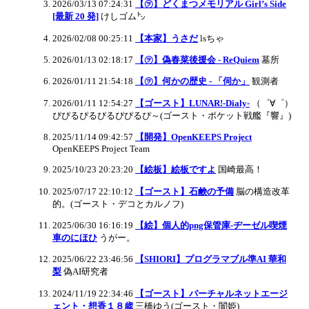
2026/03/13 07:24:31
【㋾】どくまつメモリアル Girl’s Side
[最新 20 発]
けしゴム㌧
2026/02/08 00:25:11
【本家】うさだ
lsちゃ
2026/01/13 02:18:17
【㋾】偽春菜後援会 - ReQuiem
墓所
2026/01/11 21:54:18
【㋾】何かの歴史 - 「伺か」
観測者
2026/01/11 12:54:27
【ゴースト】LUNAR!-Dialy-
（゜∀゜）
ぴぴるぴるぴるぴぴるぴ～(ゴースト・ポケット戦艦『響』)
2025/11/14 09:42:57
【開発】OpenKEEPS Project
OpenKEEPS Project Team
2025/10/23 20:23:20
【絵板】絵板ですよ
国崎最高！
2025/07/17 22:10:12
【ゴースト】石鹸の予備
脳の構造改革
的。(ゴースト・デコとカルノフ)
2025/06/30 16:16:19
【絵】個人的png保管庫-ヂーゼル喫煙
車のにほひ
うがー。
2025/06/22 23:46:56
【SHIORI】プログラマブル準AI 華和
梨
偽AI研究者
2024/11/19 22:34:46
【ゴースト】バーチャルネットエージ
ェント・想香１８歳
三橋ゆう(ゴースト・闇姫)