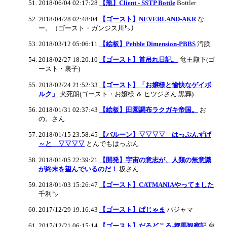
2018/06/04 02:17:28
【瓶】Client - SSTP Bottle
Bottler
2018/04/28 02:48:04
【ゴースト】NEVERLAND-AKR
な
ー。（ゴースト・ガンジス川㌧）
2018/03/12 05:06:11
【絵板】Pebble Dimension-PBBS
汚朕
2018/02/27 18:20:10
【ゴースト】首吊れ日記。
竜王殿下(ゴ
ースト・裏子)
2018/02/24 21:52:33
【ゴースト】「お嬢様と愉快なゲイボ
ルク」
犬死朗(ゴースト・お嬢様 ＆ ヒツジさん 黒葬)
2018/01/31 02:37:43
【絵板】田園調布ラクガキ帝国。
お
の。さん
2018/01/15 23:58:45
【バルーン】▽▽▽▽ はっぷんずげ
～と ▽▽▽▽
とんでもはっぷん
2018/01/05 22:39:21
【開発】宇宙の意志が、人類の無意識
が終末を望んでいるのだ！
坂さん
2018/01/03 15:26:47
【ゴースト】CATMANIAやってました
千利㌧
2017/12/29 19:16:43
【ゴースト】ぱじゃま
パジャマ
2017/12/21 06:15:14
【ゴースト】だるどころ-都馬観察記
怠