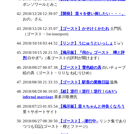
ボンソワールとみこ
2018/12/26 12:39:07
【開発】 里々を使い倒したい・・・。
おの。さん
2018/12/26 12:35:07
【ゴースト】かそけくかたれ
土門氏
（ゴースト・1st-innerport)
2018/10/16 03:44:52
【リンク】うにゅうといっしょ
Σ´ω`)
2018/10/15 20:21:55
【掲示板】『伺か』ゴースト 噂と評
判
白やぎ㌧（各ゴーストの評判が聞けます）
2018/09/27 06:07:38
【ゴースト】雪色絵の具
白いチューブ
絵の具（ゴースト・りりな ねむりひめ）
2018/08/30 21:33:33
【ゴースト】駅長の業務日誌
益鳥
2018/08/29 06:10:05
【絵】逆行！逆行！逆行！G&V’s
infernal marriage
喜多川歌麿氏
2018/07/23 01:05:54
【掲示板】里々ちゃんと仲良くなろう
里々サポートサイト
2018/06/27 08:30:50
【ゴースト】--潜行中--
リンク集であり
つつも日記(ゴースト・楔とファージ)