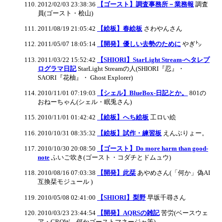
2012/02/03 23:38:36
【ゴースト】調査事務所－業務報
調査
員(ゴースト・桧山)
2011/08/19 21:05:42
【絵板】春絵板
さわやんさん
2011/05/07 18:05:14
【開発】優しい去勢のために
やぎ㌧
2011/03/22 15:52:42
【SHIORI】StarLight Stream-へタレプ
ログラマ日記
StarLight Streamの人(SHIORI『忍』・
SAORI『花柚』・ Ghost Explorer)
2010/11/01 07:19:03
【シェル】BlueBox-日記とか。
801の
おねーちゃん(シェル・眠兎さん)
2010/11/01 01:42:42
【絵板】へち絵板
工ロい絵
2010/10/31 08:35:32
【絵板】試作・練習板
えんぶりょー。
2010/10/30 20:08:50
【ゴースト】Do more harm than good-
note
ふいご吹き(ゴースト・コダチとドムュウ)
2010/08/16 07:03:38
【開発】此栞
あやめさん(「何か」偽AI
互換栞モジュール )
2010/05/08 02:41:00
【SHIORI】梨野
早坂千尋さん
2010/03/23 23:44:54
【開発】AQRSの雑記
苦労(ベースウェ
ア・CROW 何かゴーストマネージャ等)