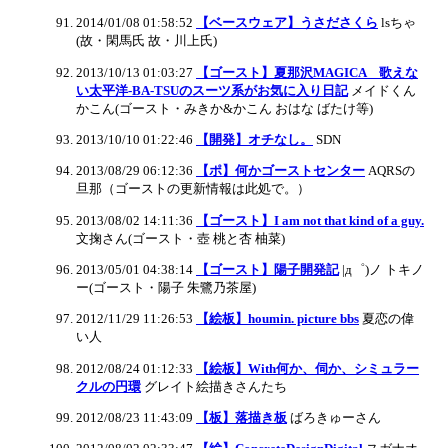
2014/01/08 01:58:52
【ベースウェア】うさださくら
lsちゃ
(故・閑馬氏 故・川上氏)
2013/10/13 01:03:27
【ゴースト】夏那沢MAGICA 歌えな
い太平洋-BA-TSUのスーツ系がお気に入り日記
メイドくん
かこん(ゴースト・みきか&かこん おはな ばたけ等)
2013/10/10 01:22:46
【開発】オチなし。
SDN
2013/08/29 06:12:36
【ポ】何かゴーストセンター
AQRSの
旦那（ゴーストの更新情報は此処で。）
2013/08/02 14:11:36
【ゴースト】I am not that kind of a guy.
文掬さん(ゴースト・壺 桃と杏 柚菜)
2013/05/01 04:38:14
【ゴースト】陽子開発記
|д゜)ノ トキノ
ー(ゴースト・陽子 朱鷺乃茶屋)
2012/11/29 11:26:53
【絵板】houmin. picture bbs
夏恋の偉
い人
2012/08/24 01:12:33
【絵板】With何か、伺か、シミュラー
クルの円環
グレイト絵描きさんたち
2012/08/23 11:43:09
【板】落描き板
ばろきゅーさん