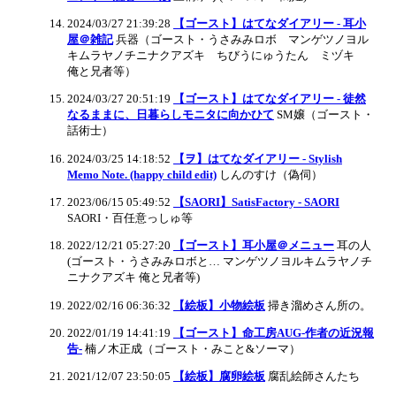
2024/03/27 21:39:28
【ゴースト】はてなダイアリー - 耳小
屋＠雑記
兵器（ゴースト・うさみみロボ マンゲツノヨル
キムラヤノチニナクアズキ ちびうにゅうたん ミヅキ
俺と兄者等）
2024/03/27 20:51:19
【ゴースト】はてなダイアリー - 徒然
なるままに、日暮らしモニタに向かひて
SM嬢（ゴースト・
話術士）
2024/03/25 14:18:52
【ヲ】はてなダイアリー - Stylish
Memo Note. (happy child edit)
しんのすけ（偽伺）
2023/06/15 05:49:52
【SAORI】SatisFactory - SAORI
SAORI・百任意っしゅ等
2022/12/21 05:27:20
【ゴースト】耳小屋＠メニュー
耳の人
(ゴースト・うさみみロボと… マンゲツノヨルキムラヤノチ
ニナクアズキ 俺と兄者等)
2022/02/16 06:36:32
【絵板】小物絵板
掃き溜めさん所の。
2022/01/19 14:41:19
【ゴースト】命工房AUG-作者の近況報
告-
楠ノ木正成（ゴースト・みこと&ソーマ）
2021/12/07 23:50:05
【絵板】腐卵絵板
腐乱絵師さんたち