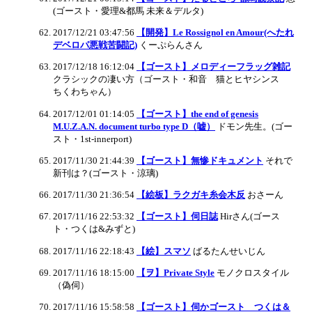
(ゴースト・愛理&都馬 未来＆デルタ)
2017/12/21 03:47:56
【開発】Le Rossignol en Amour(へたれ
デベロパ悪戦苦闘記)
くーぷらんさん
2017/12/18 16:12:04
【ゴースト】メロディーフラッグ雑記
クラシックの凄い方（ゴースト・和音 猫とヒヤシンス
ちくわちゃん）
2017/12/01 01:14:05
【ゴースト】the end of genesis
M.U.Z.A.N. document turbo type D（嘘）
ドモン先生。(ゴー
スト・1st-innerport)
2017/11/30 21:44:39
【ゴースト】無惨ドキュメント
それで
新刊は？(ゴースト・涼璃)
2017/11/30 21:36:54
【絵板】ラクガキ糸会木反
おさーん
2017/11/16 22:53:32
【ゴースト】伺日誌
Hirさん(ゴース
ト・つくは&みずと)
2017/11/16 22:18:43
【絵】スマソ
ばるたんせいじん
2017/11/16 18:15:00
【ヲ】Private Style
モノクロスタイル
（偽伺）
2017/11/16 15:58:58
【ゴースト】伺かゴースト つくは＆