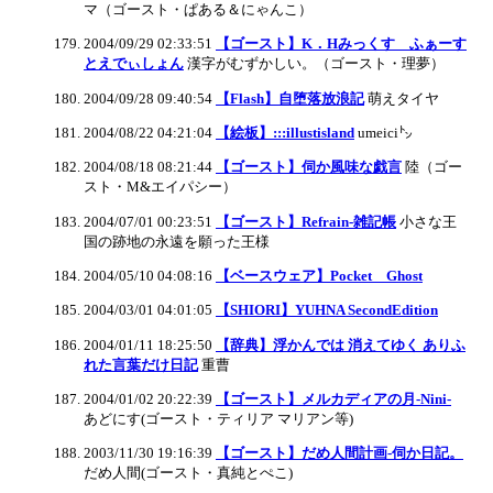
マ（ゴースト・ぱある＆にゃんこ）
2004/09/29 02:33:51
【ゴースト】K．Hみっくす ふぁーす
とえでぃしょん
漢字がむずかしい。（ゴースト・理夢）
2004/09/28 09:40:54
【Flash】自堕落放浪記
萌えタイヤ
2004/08/22 04:21:04
【絵板】:::illustisland
umeici㌧
2004/08/18 08:21:44
【ゴースト】伺か風味な戯言
陸（ゴー
スト・M&エイパシー）
2004/07/01 00:23:51
【ゴースト】Refrain-雑記帳
小さな王
国の跡地の永遠を願った王様
2004/05/10 04:08:16
【ベースウェア】Pocket Ghost
2004/03/01 04:01:05
【SHIORI】YUHNA SecondEdition
2004/01/11 18:25:50
【辞典】浮かんでは 消えてゆく ありふ
れた言葉だけ日記
重曹
2004/01/02 20:22:39
【ゴースト】メルカディアの月-Nini-
あどにす(ゴースト・ティリア マリアン等)
2003/11/30 19:16:39
【ゴースト】だめ人間計画-伺か日記。
だめ人間(ゴースト・真純とぺこ)