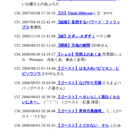
いお嬢さんのあぷろだ
2007/05/08 17:16:35
【㋾】Think Different
(;´Д｀)ﾊｧﾊｧ
2007/04/16 22:42:45
【絵板】妄想するハワード・フィリッ
プス
歌麿氏
2006/11/16 21:41:08
【絵】さぎぃ-さぎずぅ
ペテン師
2006/09/25 02:12:43
【開発】天地の狭間
ATOKさん
2006/09/20 14:19:27
【シェル】空想上のあくあ
呉雪碧(シェ
ル・8bitaqua 冷あくあ 傘あくあ等)
2006/08/15 01:14:48
【ゴースト】はるさめパビリオン - ヒ
ビソウソウ
さわやんさん
2006/08/05 19:04:00
【ゴースト】なげやり天国
えちまよパ
パ（ゴースト・八坂さん）
2006/08/03 18:39:58
【ゴースト】ヘタレらしく面白くもな
いにきー。
（￣▽￣）（ゴースト・紅葉 清音）
2006/08/03 18:39:48
【ゴースト】宵待月黒猫塔。
ぐ。(ゴー
スト・つぐな)
2006/08/03 18:35:45
【ゴースト】とどかない そら
ふたみ