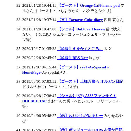
2021/01/28 19:44:15
【ゴースト】Orange Café-memo pad
マ
ルさん（ゴースト・いもようかん パクラとシクリ）
2021/01/28 19:37:14
【文】Tartarus Cube-diary
四川 哀さん
2021/01/28 18:47:08
【シェル】DuD overHeaven
猫は吠え
ない。（つぶあんシェル・コラージュシェル・フリーパー
ツ等）
2020/10/17 01:35:38
【絵板】えをかくところ。
大臣
2020/02/26 02:45:07
【絵板】BBS Note
lsちゃ
2019/12/07 04:15:44
【ゴースト】real -As-Special’s
HomePage-
As-Specialさん
2019/09/01 07:03:52
【ゴースト】上様万歳-ゲオルガン日記
ドリルの神！(ゴースト・ゴス子)
2019/04/28 17:38:47
【シェル】|▽°)ノ555ファンサイト
DOUBLE TAP
まおーんの罠（へたシェル・フリーシェル
等）
2019/04/06 05:48:27
【㋾】ねりけしだいありー
みなせみや
び
2018/12/26 12:39:07
【㋾】ボンジュールCROW＆伺か日記