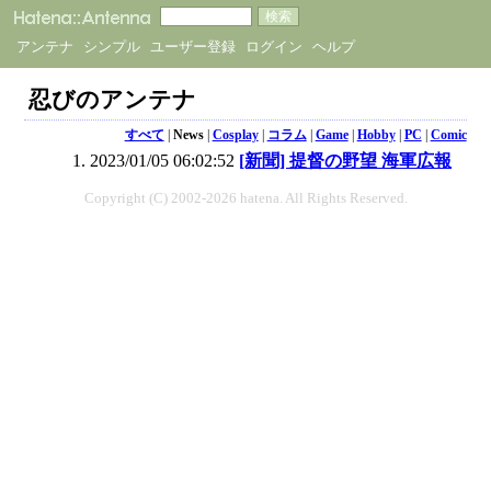
アンテナ
シンプル
ユーザー登録
ログイン
ヘルプ
忍びのアンテナ
すべて
|
News
|
Cosplay
|
コラム
|
Game
|
Hobby
|
PC
|
Comic
2023/01/05 06:02:52
[新聞] 提督の野望 海軍広報
Copyright (C) 2002-2026 hatena. All Rights Reserved.