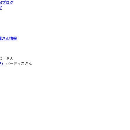
o!ブログ
グ
屋さん情報
ぱーさん
ージ）
バーディスさん