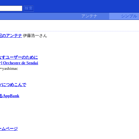
アンテナ
シンプル
記のアンテナ
伊藤浩一さん
いこなすユーザーのために
stre de Sendai
ashimac
ンツにつめこんで
AppBank
ームページ