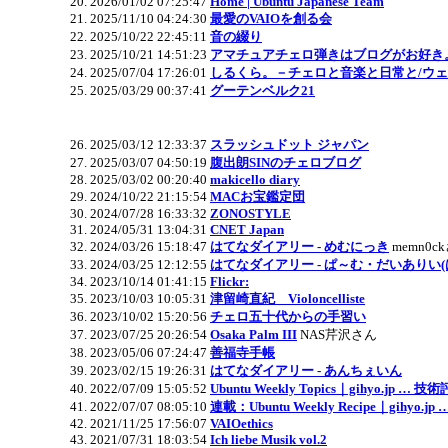
2026/01/02 07:25:47
Home | Ubuntu Japanese Team
2025/11/10 04:24:30
最愛のVAIOを創る会
2025/10/22 22:45:11
音の綴り
2025/10/21 14:51:23
アマチュアチェロ弾きはブログがお好き
2025/07/04 17:26:01
しるくら。－チェロと音楽と日常と/ウ
2025/03/29 00:37:41
グーテンベルク21
2025/03/12 12:33:37
スラッシュドット ジャパン
2025/03/07 04:50:19
腹出朗SINのチェロブログ
2025/03/02 00:20:40
makicello diary
2024/10/22 21:15:54
MACお宝鑑定団
2024/07/28 16:33:32
ZONOSTYLE
2024/05/31 13:04:31
CNET Japan
2024/03/26 15:18:47
はてなダイアリー - めむにっき
memn0c
2024/03/25 12:12:55
はてなダイアリー - ぱ～む・だいありい(
2023/10/14 01:41:15
Flickr:
2023/10/03 10:05:31
津留崎直紀 Violoncelliste
2023/10/02 15:20:56
チェロ五十代からの手習い
2023/07/25 20:26:54
Osaka Palm III
NAS芹沢さん
2023/05/06 07:24:47
善福寺手帳
2023/02/15 19:26:31
はてなダイアリー - あんちぇいん
2022/07/09 15:05:52
Ubuntu Weekly Topics｜gihyo.jp … 
2022/07/07 08:05:10
連載：Ubuntu Weekly Recipe｜gihyo.
2021/11/25 17:56:07
VAIOethics
2021/07/31 18:03:54
Ich liebe Musik vol.2