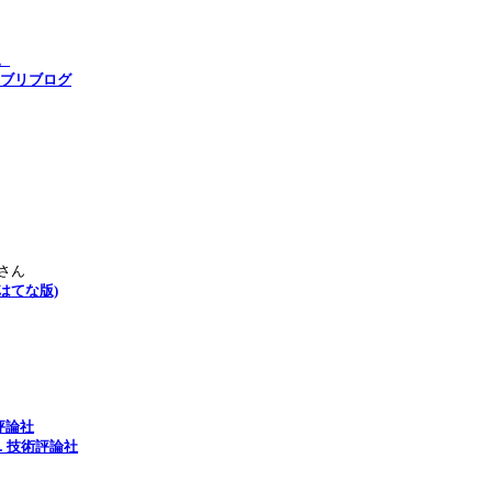
。
ェブリブログ
kさん
はてな版)
技術評論社
jp … 技術評論社