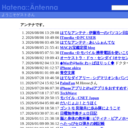
ようこそゲストさん
アンテナです。
2026/08/06 13:29:08
はてなアンテナ - 伊藤浩一のパソコン日
2026/08/06 10:49:06
ITmedia +D PC USER
2026/08/06 03:49:50
はてなアンテナ - あいふぉんてな
2026/08/05 21:55:41
MACお宝鑑定団 blog
2026/08/05 07:51:30
ITmedia +D モバイル 携帯電話を使
2026/08/02 19:09:43
オーケストラ・ドゥ・センダイ [オケセン] Orche
2026/08/02 04:13:31
◆WorP@holic わ～ぱほりっく◆
ドクターy
2026/08/02 01:12:57
iPhone akira
2026/08/01 01:09:46
青空文庫
2026/07/28 10:46:58
はてなダイアリー - シグマリオンをパ
2026/07/24 15:02:54
PalmFan
M.Hiroseさん
2026/07/20 06:07:30
iPhoneアプリとiPadアプリをおすすめする
2026/07/18 17:37:05
TechWave
2026/06/30 20:50:15
モバイル - CNET Japan
2026/05/04 05:00:40
だいじょぶ！とうほく
2026/04/30 18:58:17
ゴントモ 艮陵共に歩み隊にようこそ
2026/03/30 07:31:41
日曜無伴奏チェロ日記
2026/01/11 21:38:18
脳と身体の教科書 | ピティナ・ピアノホ
2026/01/09 09:36:12
へたっぴセロ弾きの雑記帳