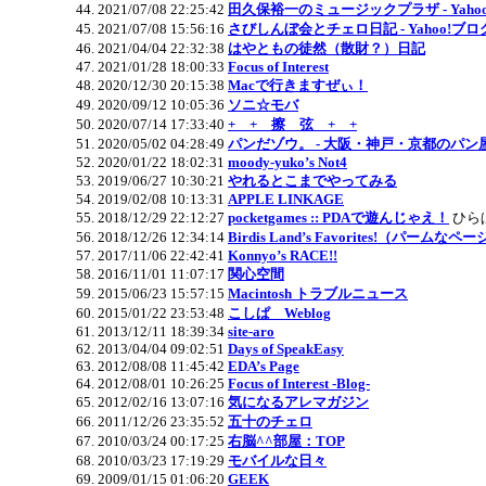
2021/07/08 22:25:42
田久保裕一のミュージックプラザ - Yaho
2021/07/08 15:56:16
さびしんぼ会とチェロ日記 - Yahoo!ブロ
2021/04/04 22:32:38
はやともの徒然（散財？）日記
2021/01/28 18:00:33
Focus of Interest
2020/12/30 20:15:38
Macで行きますぜぃ！
2020/09/12 10:05:36
ソニ☆モバ
2020/07/14 17:33:40
+ + 擦 弦 + +
2020/05/02 04:28:49
パンだゾウ。 - 大阪・神戸・京都のパン
2020/01/22 18:02:31
moody-yuko’s Not4
2019/06/27 10:30:21
やれるとこまでやってみる
2019/02/08 10:13:31
APPLE LINKAGE
2018/12/29 22:12:27
pocketgames :: PDAで遊んじゃえ！
ひら
2018/12/26 12:34:14
Birdis Land’s Favorites!（パームなペ
2017/11/06 22:42:41
Konnyo’s RACE!!
2016/11/01 11:07:17
関心空間
2015/06/23 15:57:15
Macintosh トラブルニュース
2015/01/22 23:53:48
こしぱ Weblog
2013/12/11 18:39:34
site-aro
2013/04/04 09:02:51
Days of SpeakEasy
2012/08/08 11:45:42
EDA’s Page
2012/08/01 10:26:25
Focus of Interest -Blog-
2012/02/16 13:07:16
気になるアレマガジン
2011/12/26 23:35:52
五十のチェロ
2010/03/24 00:17:25
右脳^^部屋：TOP
2010/03/23 17:19:29
モバイルな日々
2009/01/15 01:06:20
GEEK