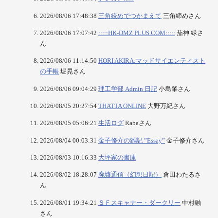
2026/08/06 17:48:38
三角絞めでつかまえて
三角締めさん
2026/08/06 17:07:42
:::::HK-DMZ PLUS.COM:::::
茄神 緑さ
ん
2026/08/06 11:14:50
HORI AKIRA:マッドサイエンティスト
の手帳
堀晃さん
2026/08/06 09:04:29
理工学部 Admin 日記
小島肇さん
2026/08/05 20:27:54
THATTA ONLINE
大野万紀さん
2026/08/05 05:06:21
生活ログ
Rabaさん
2026/08/04 00:03:31
金子修介の雑記 ”Essay”
金子修介さん
2026/08/03 10:16:33
大坪家の書庫
2026/08/02 18:28:07
廃墟通信（幻想日記）
倉田わたるさ
ん
2026/08/01 19:34:21
ＳＦスキャナー・ダークリー
中村融
さん