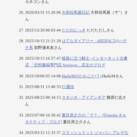
カネゴンさん
2026/03/31 15:20:06
大和但馬屋日記
大和但馬屋（寸”）さ
ん
2025/12/20 06:03:44
ただのにっき
ただただしさん
2025/10/15 21:21:29
はてなダイアリー - ARTIFACT@ハテ
ナ系
加野瀬未友さん
2025/10/13 16:57:47
岐路に立つ騎士 -インターネット古書
店 「空想書籍専門店 Soulgear」店主のブログ
2025/10/06 05:14:08
HashiMのたわごと(？)
HashiMさん
2025/08/31 13:40:53
F1通信
2025/08/25 09:34:15
スタジオ・アイアンギア
腰原仁志さ
ん
2025/07/06 16:30:42
夏目房之介の「で？」 [ITmedia オル
タナティブ・ブログ]
夏目房之介さん
2025/03/12 12:33:37
スラッシュドット ジャパン: アレゲな