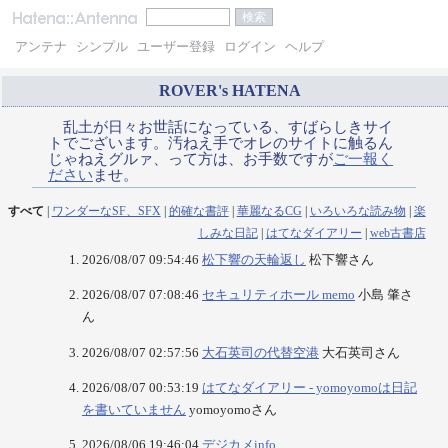
アンテナ
シンプル
ユーザー登録
ログイン
ヘルプ
ROVER's HATENA
乱土が日々お世話になっている、すばらしきサイ
トでございます。汚ねえ手でオレのサイトに触るん
じゃねえグルァ、って方は、お手数ですが
ご一報く
ださい
ませ。
すべて
|
ワンダーなSF、SFX
|
的確な書評
|
華麗なるCG
|
いろいろな読み物
|
楽
しみな日記
|
はてなダイアリー
|
web古書店
2026/08/07 09:54:46
松下響の天輪返し
松下響さん
2026/08/07 07:08:46
セキュリティホール memo
小島 肇さ
ん
2026/08/07 02:57:56
大石英司の代替空港
大石英司さん
2026/08/07 00:53:19
はてなダイアリー - yomoyomoは日記
を書いていません
yomoyomoさん
2026/08/06 19:46:04
デジカメinfo