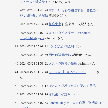
ニュースと雑談サイト
アレゲな人々
2025/02/26 21:40:28
前野［いろもの物理学者］昌弘のペー
ジ：日記兼更新記録
前野昌弘さん
2025/02/13 22:14:40
荻窪東宝
荻窪東宝・支配人さん
2024/03/28 07:07:05
はてなダイアリー - Temporary
file/gobbledygook
adramineさん
2024/03/28 05:08:34
ばむばんか惰隠洞
オレ
2024/03/28 04:34:50
圏外日誌 携帯版
坂田健悟さん
2024/03/28 01:53:22
ノストラ怒りの鉄拳
ooshimaさん
2024/03/28 01:12:48
シュンの【日記なページ】
シュンさ
ん
2024/03/27 22:16:12
ほとんど積読（たまに読む）日記
2024/03/27 21:39:16
唐沢俊一検証ｂｌｏｇ
2024/03/27 05:07:55
Laterna Magika ＳＦ作家 飛浩隆の