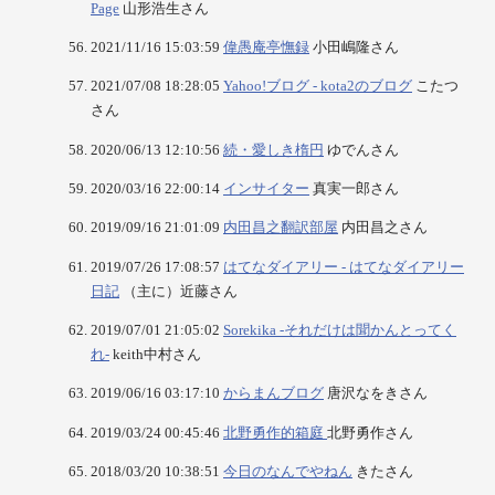
Page
山形浩生さん
2021/11/16 15:03:59
偉愚庵亭憮録
小田嶋隆さん
2021/07/08 18:28:05
Yahoo!ブログ - kota2のブログ
こたつ
さん
2020/06/13 12:10:56
続・愛しき楕円
ゆでんさん
2020/03/16 22:00:14
インサイター
真実一郎さん
2019/09/16 21:01:09
内田昌之翻訳部屋
内田昌之さん
2019/07/26 17:08:57
はてなダイアリー - はてなダイアリー
日記
（主に）近藤さん
2019/07/01 21:05:02
Sorekika -それだけは聞かんとってく
れ-
keith中村さん
2019/06/16 03:17:10
からまんブログ
唐沢なをきさん
2019/03/24 00:45:46
北野勇作的箱庭
北野勇作さん
2018/03/20 10:38:51
今日のなんでやねん
きたさん