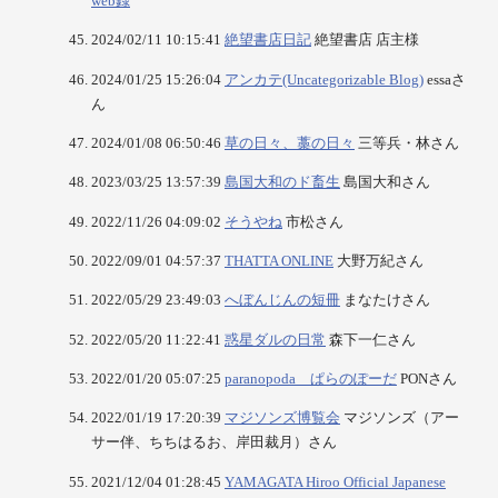
web録
2024/02/11 10:15:41
絶望書店日記
絶望書店 店主様
2024/01/25 15:26:04
アンカテ(Uncategorizable Blog)
essaさ
ん
2024/01/08 06:50:46
草の日々、藁の日々
三等兵・林さん
2023/03/25 13:57:39
島国大和のド畜生
島国大和さん
2022/11/26 04:09:02
そうやね
市松さん
2022/09/01 04:57:37
THATTA ONLINE
大野万紀さん
2022/05/29 23:49:03
へぼんじんの短冊
まなたけさん
2022/05/20 11:22:41
惑星ダルの日常
森下一仁さん
2022/01/20 05:07:25
paranopoda ぱらのぽーだ
PONさん
2022/01/19 17:20:39
マジソンズ博覧会
マジソンズ（アー
サー伴、ちちはるお、岸田裁月）さん
2021/12/04 01:28:45
YAMAGATA Hiroo Official Japanese