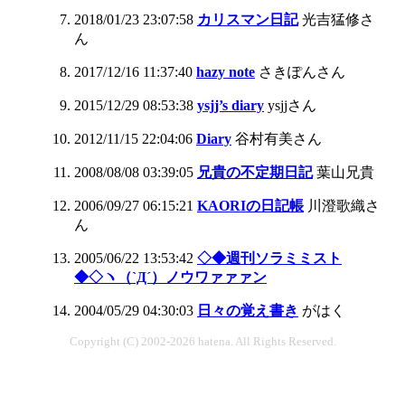
2018/01/23 23:07:58
カリスマン日記
光吉猛修さ
ん
2017/12/16 11:37:40
hazy note
さきぽんさん
2015/12/29 08:53:38
ysjj’s diary
ysjjさん
2012/11/15 22:04:06
Diary
谷村有美さん
2008/08/08 03:39:05
兄貴の不定期日記
葉山兄貴
2006/09/27 06:15:21
KAORIの日記帳
川澄歌織さ
ん
2005/06/22 13:53:42
◇◆週刊ソラミミスト
◆◇ヽ（`Д´）ノウワァァァン
2004/05/29 04:30:03
日々の覚え書き
がはく
Copyright (C) 2002-2026 hatena. All Rights Reserved.