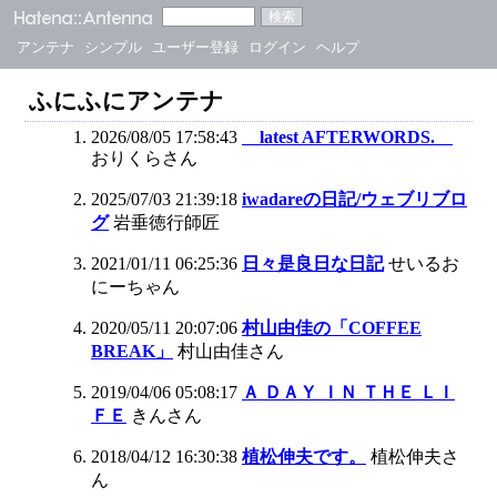
アンテナ
シンプル
ユーザー登録
ログイン
ヘルプ
ふにふにアンテナ
2026/08/05 17:58:43
latest AFTERWORDS.
おりくらさん
2025/07/03 21:39:18
iwadareの日記/ウェブリブロ
グ
岩垂徳行師匠
2021/01/11 06:25:36
日々是良日な日記
せいるお
にーちゃん
2020/05/11 20:07:06
村山由佳の「COFFEE
BREAK」
村山由佳さん
2019/04/06 05:08:17
Ａ ＤＡＹ ＩＮ ＴＨＥ ＬＩ
ＦＥ
きんさん
2018/04/12 16:30:38
植松伸夫です。
植松伸夫さ
ん