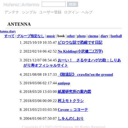
アンテナ
シンプル
ユーザー登録
ログイン
ヘルプ
ANTENNA
hatena diary
すべて
|
グループ指定なし
|
music
|
book
|
other
|
photo
|
cinema
|
diary
|
football
2025/10/19 10:35:47
ビロウな話で恐縮です日記
2022/02/16 06:42:52
No Kidding(小沢健二2万字)
2021/12/07 08:54:45
おーい！ さるやまハゲの助：しりあ
がり寿オフィシャルサイト
2021/08/08 19:17:33
《陸這記》 crawlin’on the ground
2019/03/06 02:17:44
antipop
2018/03/20 13:03:00
紙屋研究所の案内図
2018/03/06 00:09:22
村上モトクラシ
2013/03/23 03:03:59
Coyote :: コヨーテ
2004/01/06 07:50:07
しをんのしおり
Copyright (C) 2002-2026 hatena. All Rights Reserved.