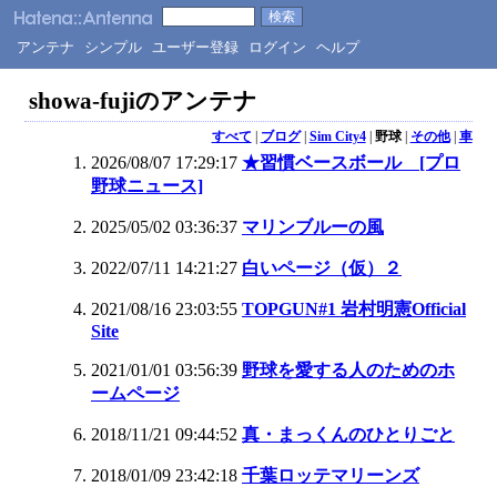
アンテナ
シンプル
ユーザー登録
ログイン
ヘルプ
showa-fujiのアンテナ
すべて
|
ブログ
|
Sim City4
|
野球
|
その他
|
車
2026/08/07 17:29:17
★習慣ベースボール [プロ
野球ニュース]
2025/05/02 03:36:37
マリンブルーの風
2022/07/11 14:21:27
白いページ（仮）２
2021/08/16 23:03:55
TOPGUN#1 岩村明憲Official
Site
2021/01/01 03:56:39
野球を愛する人のためのホ
ームページ
2018/11/21 09:44:52
真・まっくんのひとりごと
2018/01/09 23:42:18
千葉ロッテマリーンズ