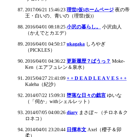
2017/06/21 15:46:23
理世(仮)ホームページ
夜の帝
王・白いの、青いの（理世(仮)）
2016/04/01 08:18:25
小沢の暮らし。
小沢由人
（かえでとカエデ）
2016/04/01 04:50:17
ukagaka
しろやぎ
（PICKLES）
2016/04/01 04:36:22
更新履歴？ばうっ？
Moke-
Ken（エアフュレン＆泉水）
2015/04/27 21:41:09
+ + D E A D L E A V E S + +
Kaleha（紀沙）
2014/07/22 15:09:31
堕落な日々の戯言
ゆいな
（「伺か」withシェルレット）
2014/07/05 04:00:26
diary
まさぼ～（チロネ＆ク
ロネコ）
2014/04/01 23:20:44
日揮本文
Axel（櫻子＆卯
柔）