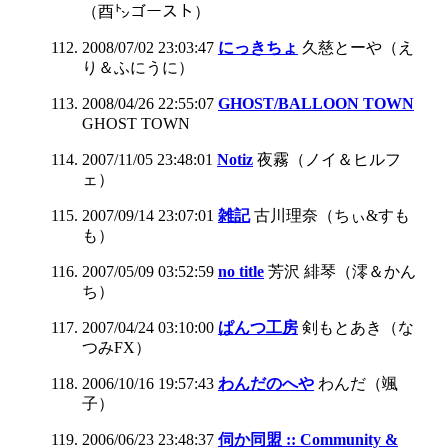
（酉㌧ゴースト）
2008/07/02 23:03:47
にっきちょ
久慈とーや（え
り＆ふにうに）
2008/04/26 22:55:07
GHOST/BALLOON TOWN
GHOST TOWN
2007/11/05 23:48:01
Notiz
夜霧（ノイ＆ヒルフ
ェ）
2007/09/14 23:07:01
雑記
古川理奈（ちぃ&すも
も）
2007/05/09 03:52:59
no title
芳沢 緋琴（澪＆かん
ち）
2007/04/24 03:10:00
ぱんつ工房
剣もとあき（な
つみFX）
2006/10/16 19:57:43
わんだのへや
わんだ（颯
子）
2006/06/23 23:48:37
伺か同盟 :: Community &