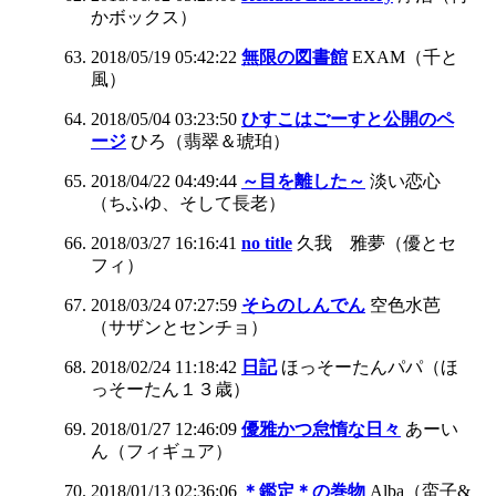
かボックス）
2018/05/19 05:42:22
無限の図書館
EXAM（千と
風）
2018/05/04 03:23:50
ひすこはごーすと公開のペ
ージ
ひろ（翡翠＆琥珀）
2018/04/22 04:49:44
～目を離した～
淡い恋心
（ちふゆ、そして長老）
2018/03/27 16:16:41
no title
久我 雅夢（優とセ
フィ）
2018/03/24 07:27:59
そらのしんでん
空色水芭
（サザンとセンチョ）
2018/02/24 11:18:42
日記
ほっそーたんパパ（ほ
っそーたん１３歳）
2018/01/27 12:46:09
優雅かつ怠惰な日々
あーい
ん（フィギュア）
2018/01/13 02:36:06
＊鑑定＊の巻物
Alba（蛮子&