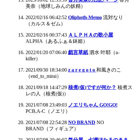
美奈（地球しみんの妖精）
2022/02/16 06:42:52
Qliphoth-Memo
流対なり
（カルス＆ゼム）
2022/02/16 00:37:43
ＡＬＰＨＡの歌小屋
ALPHA（あるふぁ＆鉢姫）
2022/01/20 07:06:40
戯言草紙
泗水 叶耶（a-
killer）
2021/09/30 18:34:00
z a r e g o t o
和風きのこ
（end_to_mirai）
2021/09/18 14:47:29
核煮(仮)ですが何か？
核煮ス
レの人（核煮(仮)）
2021/07/08 23:49:03
ノエリちゃん GO!GO!
PCB,A-C（ノエリ）
2021/07/08 22:54:28
NO BRAND
NO
BRAND（フィギュア）
2021/07/08 20:46:07
気分屋、七瀬ほたるのきま