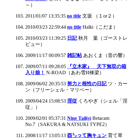
～）
2011/01/07 13:35:35
no title
文坂 （１or２）
2010/03/23 22:59:44
no title
Halki（こだま）
2010/03/23 11:39:25
日記
秋月 葉（ゴーストレ
ビュー）
2009/11/17 00:09:57
雑記帖
あおくま（音の響）
2009/07/11 09:28:05
『立木家』 天下無双の箱
入り娘！
N-ROAD（あわ雪И棟梁）
2009/06/02 20:35:53
努力と根性の日記
ツ・カー
ン（フリーシェル・マリベー）
2009/04/24 15:08:53
淫従
くろやぎ（シェル「淫
従」）
2009/02/01 05:37:31
Nine Tail(s)
Betacam
No.7（SAKURA & NATSUKI TYPE2）
2008/11/17 13:05:13
酉㌧って胸キュン
育て草