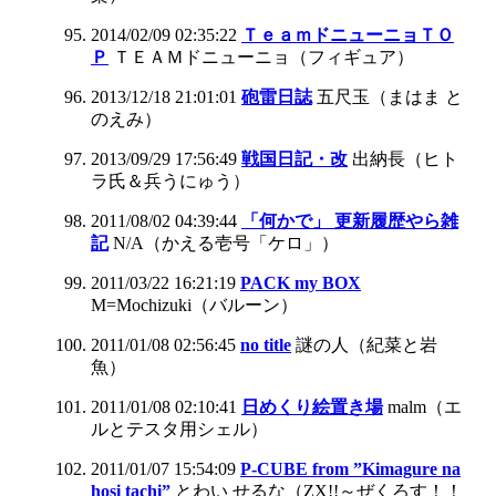
2014/02/09 02:35:22
ＴｅａｍドニューニョＴＯ
Ｐ
ＴＥＡＭドニューニョ（フィギュア）
2013/12/18 21:01:01
砲雷日誌
五尺玉（まはま と
のえみ）
2013/09/29 17:56:49
戦国日記・改
出納長（ヒト
ラ氏＆兵うにゅう）
2011/08/02 04:39:44
「何かで」 更新履歴やら雑
記
N/A（かえる壱号「ケロ」）
2011/03/22 16:21:19
PACK my BOX
M=Mochizuki（バルーン）
2011/01/08 02:56:45
no title
謎の人（紀菜と岩
魚）
2011/01/08 02:10:41
日めくり絵置き場
malm（エ
ルとテスタ用シェル）
2011/01/07 15:54:09
P-CUBE from ”Kimagure na
hosi tachi”
とわい せるな（ZX!!～ぜくろす！！