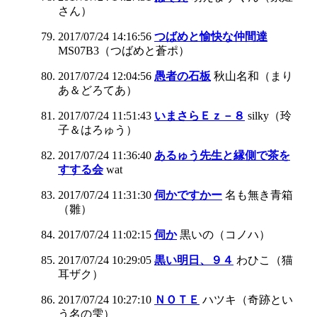
さん）
2017/07/24 14:16:56
つばめと愉快な仲間達
MS07B3（つばめと蒼ポ）
2017/07/24 12:04:56
愚者の石板
秋山名和（まり
あ＆どろてあ）
2017/07/24 11:51:43
いまさらＥｚ－８
silky（玲
子＆はろゅう）
2017/07/24 11:36:40
あるゅう先生と縁側で茶を
すする会
wat
2017/07/24 11:31:30
伺かですかー
名も無き青箱
（雛）
2017/07/24 11:02:15
伺か
黒いの（コノハ）
2017/07/24 10:29:05
黒い明日、９４
わひこ（猫
耳ザク）
2017/07/24 10:27:10
ＮＯＴＥ
ハツキ（奇跡とい
う名の雫）