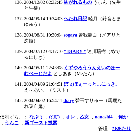
2004/12/02 02:32:45
紡がれるもの
うぃん（先生
と生徒）
2004/09/14 19:34:03
へたれ日記
睦月（鈴音とま
ゆゅう）
2004/08/31 10:30:04
sogaya
曾我龍白（メアリと
虎姫）
2004/07/12 04:17:16
* DIARY *
速川瑞樹（めで
ゅにしき）
2004/05/11 22:43:08
くずやろううんえいのほー
むぺーじだよ
としあき（Meたん）
2004/04/09 21:04:51
ぼぇぼぇーっと…にっき。
え～あい。（ミスト）
2004/04/02 16:54:11
diary
碧玉すりゅー（馬鹿た
れ吸血鬼）
便利ずら。：
なぷぅ
，
(;´Д`)
，
オレ
，
乙女
，
nanashi4
，
何か
，
うんこ
，
新ゴースト捜索
管理：
ひあたり