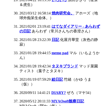
＆虎生）
2021/03/12 16:58:14
焼肉研究会。
アホーズ（地
球外痴呆生命体。）
2021/02/01 23:19:41
はてなダイアリー - あらわず
の日記
あらわず（常川さんちの香澄さん）
2021/01/28 23:22:39
日記
化屋月華堂（灰色の静
寂）
2021/01/28 19:44:15
memo pad
マル（いもようか
ん）
2021/01/28 19:42:34
タヌキブランド
マッド菜園
ティスト（葉子とタヌキ）
2021/01/19 07:59:29
絵日記
竹緒（かゆ うま
（仮））
2020/09/11 14:41:21
DIARY?
ぜろ（マヤ34）
2020/05/12 20:11:33
MYAOsoft観察日記
MYAOsoft（阿か（仮））