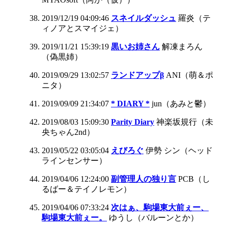
2019/12/19 04:09:46
スネイルダッシュ
羅炎（テ
ィノアとスマイジェ）
2019/11/21 15:39:19
黒いお姉さん
解凍まろん
（偽黒姉）
2019/09/29 13:02:57
ランドアップβ
ANI（萌＆ポ
ニタ）
2019/09/09 21:34:07
* DIARY *
jun（あみと鬱）
2019/08/03 15:09:30
Parity Diary
神楽坂規行（未
央ちゃん2nd）
2019/05/22 03:05:04
えびろぐ
伊勢 シン（ヘッド
ラインセンサー）
2019/04/06 12:24:00
副管理人の独り言
PCB（し
るばー＆テイノレモン）
2019/04/06 07:33:24
次はぁ、駒場東大前ぇー、
駒場東大前ぇー。
ゆうし（バルーンとか）