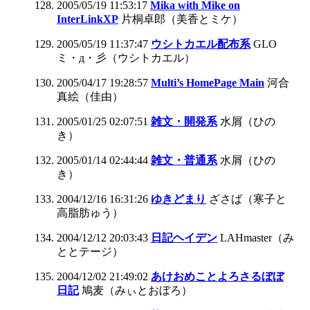
2005/05/19 11:53:17
Mika with Mike on
InterLinkXP
片桐卓郎（美香とミケ）
2005/05/19 11:37:47
ウシトカエル配布系
GLO
ミ・д・彡（ウシトカエル）
2005/04/17 19:28:57
Multi’s HomePage Main
河合
真絵（佳由）
2005/01/25 02:07:51
雑文・開発系
水屑（ひの
き）
2005/01/14 02:44:44
雑文・普通系
水屑（ひの
き）
2004/12/16 16:31:26
ゆきどまり
ざさば（寒子と
高脂肪ゅう）
2004/12/12 20:03:43
日記ヘイデン
LAHmaster（み
ととテージ）
2004/12/02 21:49:02
あけおめことよろさるぼぼ
日記
鳩麦（みぃとおぼろ）