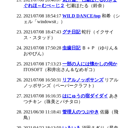
ぐれほ～むぺ～じ２
七瀬ほたる（鈴奈）
2021/07/08 18:54:17
WILD DANCE/top
和希（シ
ェル「windowsit」）
2021/07/08 18:47:43
グチ日記
蛇行（イクサイ
ス・スタッド）
2021/07/08 17:50:28
虫歯日記
Ｂ＋Ｐ（ゆりん＆
おやびん）
2021/07/08 17:13:23
一部の人には懐かしの伺か
ITOSOFT（和井出さん＆なめギコ）
2021/07/08 16:50:31
リアルノッポサンズ
リアル
ノッポサンズ（ペーパークラフト）
2021/07/08 16:16:35
はにゅうの宿ダイダイ
あき
つチキン（珠美とパチタロ）
2021/06/30 11:18:41
管理人のつぶやき
佐藤（飛
鳥）
2021/04/22 18:13:59
いろいろ
須田さぎり（星奈