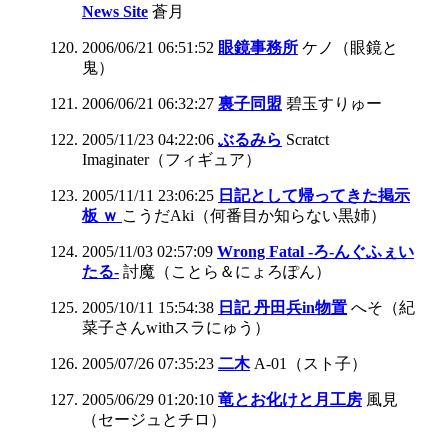
News Site
蒼月
2006/06/21 06:51:52
眼鏡事務所
ケノ（眼鏡と
鬼）
2006/06/21 06:32:27
裏子同盟
碧玉すりゅー
2005/11/23 04:22:06
ぶるみら
Scratct
Imaginater（フィギュア）
2005/11/11 23:06:25
日記として帰ってきた掲示
板 ｗ
こうだAki（何番目か知らない黒姉）
2005/11/03 02:57:09
Wrong Fatal -ろ-んぐふぇい
たる-
討魔（ことら＆にょろぽん）
2005/10/11 15:54:38
日記 丹田兵in物置
へそ（紀
菜子さんwithスラにゅう）
2005/07/26 07:35:23
二木
A-01（スト子）
2005/06/29 01:20:10
竜とお化けと月工房
風見
（セージュとチロ）