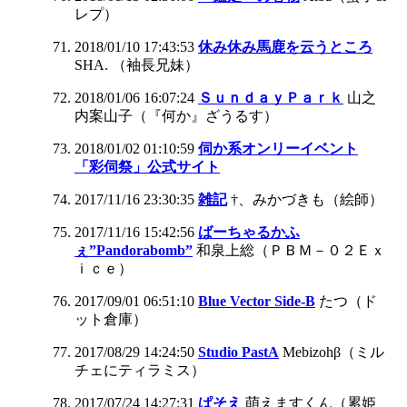
レプ）
2018/01/10 17:43:53
休み休み馬鹿を云うところ
SHA. （袖長兄妹）
2018/01/06 16:07:24
ＳｕｎｄａｙＰａｒｋ
山之
内案山子（『何か』ざうるす）
2018/01/02 01:10:59
伺か系オンリーイベント
「彩伺祭」公式サイト
2017/11/16 23:30:35
雑記
†、みかづきも（絵師）
2017/11/16 15:42:56
ばーちゃるかふ
ぇ”Pandorabomb”
和泉上総（ＰＢＭ－０２Ｅｘ
ｉｃｅ）
2017/09/01 06:51:10
Blue Vector Side-B
たつ（ド
ット倉庫）
2017/08/29 14:24:50
Studio PastA
Mebizohβ（ミル
チェにティラミス）
2017/07/24 14:27:31
ぱそえ
萌えますくん（累姫