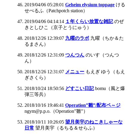
2019/04/06 05:28:01
Geheim elysium toppage
ける
せぺるふ（Patchpotch station）
2019/04/06 04:14:14
１年くらい放置な雑記
のぜ
きとしひこ（京子とうにゅう）
2018/12/26 12:39:07
九曜のラボ
九曜（ちか＆た
るまさん）
2018/12/26 12:31:09
つんつん
のいす（つんつ
ん）
2018/12/26 12:31:07
メニュー
もえぎ ゆう（もえ
ぎさくら）
2018/10/24 18:50:56
どすこい日記
bomu（風と爆
弾三等兵）
2018/10/16 19:46:41
Operation”雛”/配布ペ～ジ
ngym@p.p.o.（Operation”雛”）
2018/10/11 10:26:05
望月美宇のねこきしゃーな
日常
望月美宇（るちる＆せらふ）