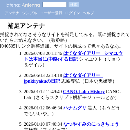
アンテナ
シンプル
ユーザー登録
ログイン
ヘルプ
補足アンテナ
捕捉されてなさそうなサイトを補足してみる。既に捕捉されて
いたらごめんなさい。（敬称略）
[040505]リンク調整追加。サイトの構成って色々あるなあ。
2026/07/08 20:11:46
はてなダイアリー - シマユウ
トは本当に(中略)する日記
シマユウト（リョウ
＆ゲイル）
2026/06/13 22:14:18
はてなダイアリー -
jpnkiryakuの日記
志岐専弘（日本史黒姉等）
2026/01/12 11:49:49
CANO-Lab : History
CANO-
Lab（さくらスクリプト解析モジュールとか）
2026/01/12 06:46:34
ハナムグリ
黒人（もうどう
でもいいや。）
2026/01/10 07:40:34
なつやすみのにっきちょう
京極堂（フィギュア）