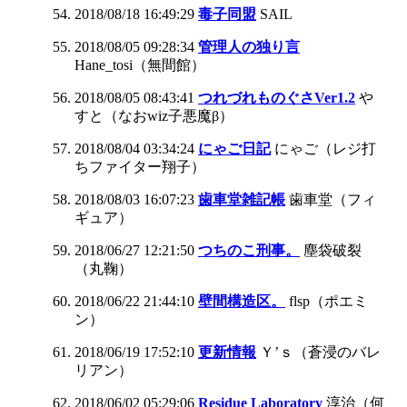
2018/08/18 16:49:29
毒子同盟
SAIL
2018/08/05 09:28:34
管理人の独り言
Hane_tosi（無間館）
2018/08/05 08:43:41
つれづれものぐさVer1.2
や
すと（なおwiz子悪魔β）
2018/08/04 03:34:24
にゃご日記
にゃご（レジ打
ちファイター翔子）
2018/08/03 16:07:23
歯車堂雑記帳
歯車堂（フィ
ギュア）
2018/06/27 12:21:50
つちのこ刑事。
塵袋破裂
（丸鞠）
2018/06/22 21:44:10
壁間構造区。
flsp（ポエミ
ン）
2018/06/19 17:52:10
更新情報
Ｙ’ｓ（蒼浸のバレ
リアン）
2018/06/02 05:29:06
Residue Laboratory
淳治（何