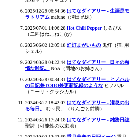
2025/12/28 06:54:36
はてなダイアリー - 生涯是モ
ラトリアム
mafune（澤田兄妹）
2025/07/01 14:06:28
Hot Chili Pepper
しるぴん
（二匹はねこねこ(ry）
2025/06/02 12:05:18
幻灯まがいもの
鬼灯（猫｡用
シェル）
2024/03/28 04:22:44
はてなダイアリー - 日々の怠
惰な雑記。
NoA（団地のお姉さん）
2024/03/28 00:34:31
はてなダイアリー - ヒノハル
の日記兼TODO兼更新記録のような
ヒノハル
（ユーリ・クラシカル）
2024/03/27 18:42:07
はてなダイアリー - 溜息の出
る毎日。
む～民。（りんごと前脚）
2024/03/26 17:24:18
はてなダイアリー - 雑務日誌
聖詩（可能性の収束地）
2023/10/02 12:33:59
香月美奈の日記ページ
香月