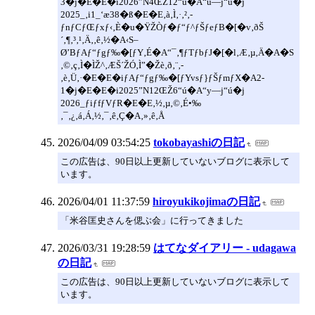
3�j�E�E�i2026”N4ŒŽ12“ú�A“ú—j“ú�j
2025_‚i1_‘æ38�ß�E�E‚à‚Ì‚·‚²‚­
ƒnƒCƒŒƒxƒ‹‚È�u�ŸŽÒƒ�ƒ“ƒ^ƒŠƒeƒB�[�v‚ðŠ
´‚¶‚³‚¹‚Ä‚­‚ê‚½�A‹S–
Ø’BƒAƒ“ƒgƒ‰�[ƒY‚É�A“¯‚¶ƒTƒbƒJ�[�l‚Æ‚µ‚Ä�A�S
‚©‚ç‚Ì�ÌŽ^‚ÆŠ´ŽÓ‚Ì”�Žè‚ð‚¨‚­
‚è‚Ü‚·�E�E�iƒAƒ“ƒgƒ‰�[ƒYvsƒ}ƒŠƒmƒX�A2-
1�j�E�E�i2025”N12ŒŽ6“ú�A“y—j“ú�j
2026_ƒiƒfƒVƒR�E�E‚½‚µ‚©‚É•‰
‚¯‚¿‚á‚Á‚½‚¯‚ê‚Ç�A‚»‚ê‚Å
2026/04/09 03:54:25
tokobayashiの日記
この広告は、90日以上更新していないブログに表示して
います。
2026/04/01 11:37:59
hiroyukikojimaの日記
「米谷匡史さんを偲ぶ会」に行ってきました
2026/03/31 19:28:59
はてなダイアリー - udagawa
の日記
この広告は、90日以上更新していないブログに表示して
います。