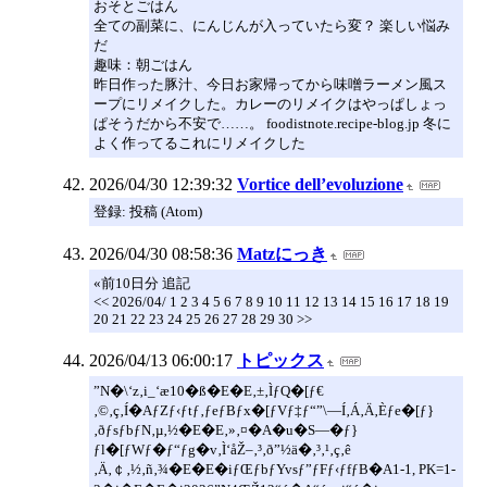
おそとごはん
全ての副菜に、にんじんが入っていたら変？ 楽しい悩み
だ
趣味：朝ごはん
昨日作った豚汁、今日お家帰ってから味噌ラーメン風ス
ープにリメイクした。カレーのリメイクはやっぱしょっ
ぱそうだから不安で……。 foodistnote.recipe-blog.jp 冬に
よく作ってるこれにリメイクした
2026/04/30 12:39:32
Vortice dell’evoluzione
登録: 投稿 (Atom)
2026/04/30 08:58:36
Matzにっき
«前10日分 追記
<< 2026/04/ 1 2 3 4 5 6 7 8 9 10 11 12 13 14 15 16 17 18 19
20 21 22 23 24 25 26 27 28 29 30 >>
2026/04/13 06:00:17
トピックス
”N�\‘z‚i_‘æ10�ß�E�E‚±‚ÌƒQ�[ƒ€
‚©‚ç‚Í�AƒZƒ‹ƒtƒ‚ƒeƒBƒx�[ƒVƒ‡ƒ“”\—Í‚Á‚Ä‚Èƒe�[ƒ}
‚ðƒsƒbƒN‚µ‚½�E�E‚»‚¤�A�u�S—�ƒ}
ƒl�[ƒWƒ�ƒ“ƒg�v‚Ì‘åŽ–‚³‚ð”½ä�‚³‚¹‚ç‚ê
‚Ä‚￠‚½‚ñ‚¾�E�E�iƒŒƒbƒYvsƒ”ƒFƒ‹ƒfƒB�A1-1, PK=1-