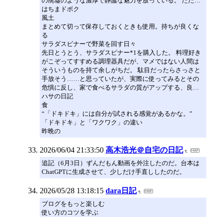
の廃墟のような濃厚で静謐な魅力を放っている。 ただ…
はちまドボク
風土
まとめて切って保存しておくときも使用。持ちが良くな
る
サラダスピナーで野菜を回す日々
先日とうとう、サラダスピナー*1を購入した。 料理好き
がこぞってすすめる調理器具だが、マメではない人間は
そういうものを持て余しがちだ。 駄目だったらさっさと
手放そう……と思っていたが、実際に使ってみるとその
危惧に反し、家で食べるサラダの質がアップする、良…
ハサの日記
食
“「ドキドキ」には自分が試される感覚があるかな。”
「ドキドキ」と「ワクワク」の違い
昨晩の
2026/06/04 21:33:50
高木浩光＠自宅の日記
追記（6月3日）ずんだもん動画を外注したのだ。台本は
ChatGPTに生成させて、少しだけ手直ししたのだ。
2026/05/28 13:18:15
dara日記
ブログをもっと楽しむ
使い方のコツを学ぶ