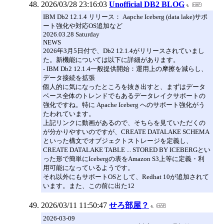
2026/03/28 23:16:03
Unofficial DB2 BLOG
IBM Db2 12.1.4 リリース： Aapche Iceberg (data lake)サポ
ート強化や対応OS追加など
2026.03.28 Saturday
NEWS
2026年3月5日付で、Db2 12.1.4がリリースされていまし
た。新機能については以下に詳細があります。
- IBM Db2 12.1.4一般提供開始：運用上の摩擦を減らし、
データ接続を拡張
個人的に気になったところを抜き出すと、まずはデータ
ベース全体のトレンドでもあるデータレイクサポートの
強化ですね。特に Apache Iceberg へのサポート強化がう
たわれています。
上記リンクに動画があるので、そちらを見ていただくの
が分かりやすいのですが、CREATE DATALAKE SCHEMA
といった構文でオブジェクトストレージを定義し、
CREATE DATALAKE TABLE ... STORED BY ICEBERGとい
った形で簡単にIcebergの表をAmazon S3上等に定義・利
用可能になっているようです。
それ以外にもサポートOSとして、Redhat 10が追加されて
います。また、この前に出た12
2026/03/11 11:50:47
せろ部屋？
2026-03-09