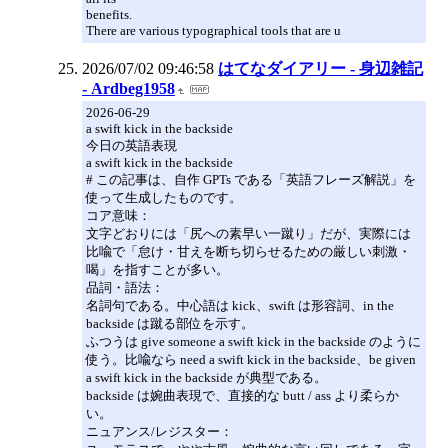
benefits.
There are various typographical tools that are u
2026/07/02 09:46:58
はてなダイアリー - 身辺雑記
- Ardbeg1958
2026-06-29
a swift kick in the backside
今日の英語表現
a swift kick in the backside
# この記事は、自作 GPTs である「英語フレーズ解説」を
使って生成したものです。
コア意味：
文字どおりには「尻への素早い一蹴り」だが、実際には
比喩で「怠け・甘えを断ち切らせるための厳しい刺激・
喝」を指すことが多い。
品詞・語法：
名詞句である。中心語は kick、swift は形容詞、in the
backside は蹴る部位を示す。
ふつうは give someone a swift kick in the backside のように
使う。比喩なら need a swift kick in the backside、be given
a swift kick in the backside が典型である。
backside は婉曲表現で、直接的な butt / ass より柔らか
い。
ニュアンス/レジスター：