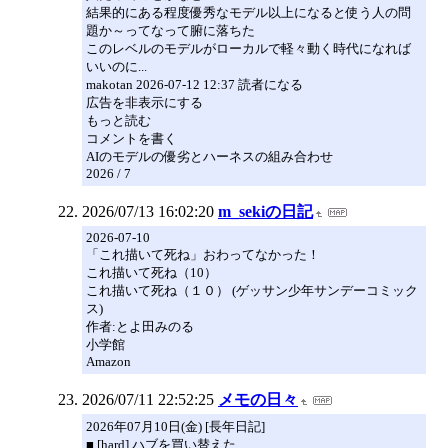
結果的にある程度優秀なモデル以上になると使う人の問
題か～ってなって腑に落ちた
このレベルのモデルがローカルで軽々動く時代になれば
いいのに...
makotan 2026-07-12 12:37 読者になる
広告を非表示にする
もっと読む
コメントを書く
AIのモデルの優劣とハーネスの組み合わせ
2026 / 7
2026/07/13 16:02:20
m_sekiの日記
2026-07-10
「これ描いて死ね」おわってなかった！
これ描いて死ね（10）
これ描いて死ね（１０） (ゲッサン少年サンデーコミック
ス)
作者:とよ田みのる
小学館
Amazon
2026/07/11 22:52:25
メモの日々
2026年07月10日(金) [長年日記]
■ [hard] ハブを買い替えた