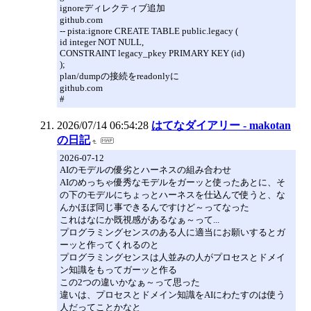
ignoreディレクティブ追加
github.com
-- pista:ignore CREATE TABLE public.legacy (
id integer NOT NULL,
CONSTRAINT legacy_pkey PRIMARY KEY (id)
);
plan/dumpの接続をreadonlyに
github.com
#
2026/07/14 06:54:28
はてなダイアリー - makotan
の日記
2026-07-12
AIのモデルの優劣とハーネスの組み合わせ
AIのめっちゃ優秀なモデルをガーッと使ったあとに、そ
の下のモデルにちょっとハーネスを仕込んで使うと、な
んかほぼ同じ事できるんですけど～ってなった
これはなにか既視感があるなぁ～って...
プログラミングセンスのある人に適当にお願いするとガ
ーッと作ってくれるのと
プログラミングセンスは人並みの人がプロセスとドメイ
ン知識をもってガーッと作る
この2つの違いかなぁ～って思った
違いは、プロセスとドメイン知識をAIにわたすのは使う
人だってことかなと