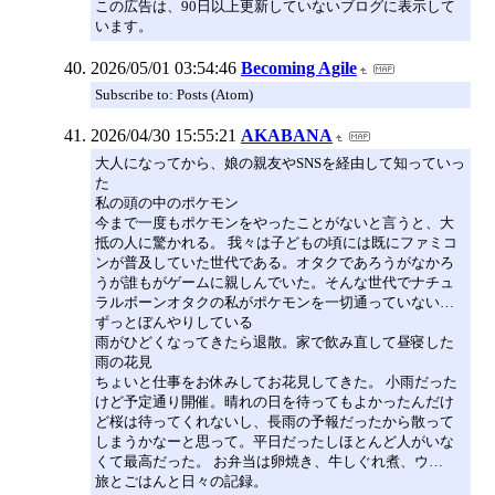
この広告は、90日以上更新していないブログに表示して
います。
2026/05/01 03:54:46
Becoming Agile
Subscribe to: Posts (Atom)
2026/04/30 15:55:21
AKABANA
大人になってから、娘の親友やSNSを経由して知っていっ
た
私の頭の中のポケモン
今まで一度もポケモンをやったことがないと言うと、大
抵の人に驚かれる。 我々は子どもの頃には既にファミコ
ンが普及していた世代である。オタクであろうがなかろ
うが誰もがゲームに親しんでいた。そんな世代でナチュ
ラルボーンオタクの私がポケモンを一切通っていない…
ずっとぼんやりしている
雨がひどくなってきたら退散。家で飲み直して昼寝した
雨の花見
ちょいと仕事をお休みしてお花見してきた。 小雨だった
けど予定通り開催。晴れの日を待ってもよかったんだけ
ど桜は待ってくれないし、長雨の予報だったから散って
しまうかなーと思って。平日だったしほとんど人がいな
くて最高だった。 お弁当は卵焼き、牛しぐれ煮、ウ…
旅とごはんと日々の記録。