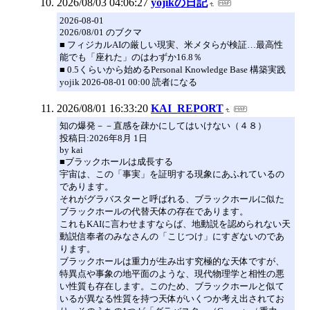
2026/08/03 04:06:27
yojikの日記
2026-08-01
2026/08/01 のブクマ
■ フィジカルAIの厳しい現実、米メタらが検証…最高性
能でも「座れた」のはわずか16.8％
■ 0.5くらいから始めるPersonal Knowledge Base 構築実践
yojik 2026-08-01 00:00 読者になる
2026/08/01 16:33:20
KAI_REPORT
知の爆発－－直感を疎かにしてはいけない（４８）
投稿日:2026年8月 1日
by kai
■ブラックホールは成長する
宇宙は、この「事実」を証明する現象にあふれているの
であります。
それがグラバスターと呼ばれる、ブラックホールに似た
ブラックホールの代替天体の存在であります。
これもKAIに言わせますならば、地動説を認められない天
動説信奉者のみなさんの「こじつけ」にすぎないのであ
ります。
ブラックホールは重力が生み出す究極的な天体ですが、
特異点や事象の地平面のような、現代物理学と相性の悪
い性質も存在します。このため、ブラックホールと似て
いるが異なる性質を持つ天体がいくつか考え出されてお