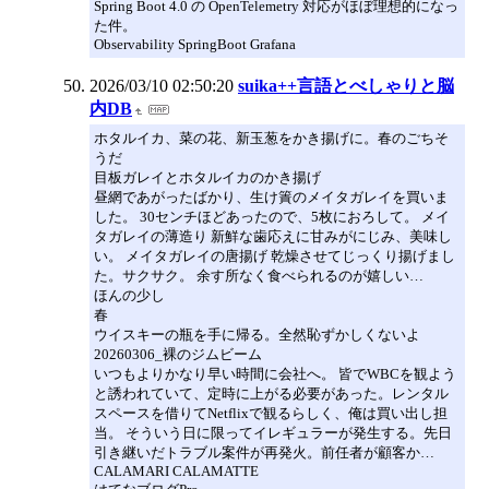
Spring Boot 4.0 の OpenTelemetry 対応がほぼ理想的になっ
た件。
Observability SpringBoot Grafana
2026/03/10 02:50:20
suika++言語とべしゃりと脳
内DB
ホタルイカ、菜の花、新玉葱をかき揚げに。春のごちそ
うだ
目板ガレイとホタルイカのかき揚げ
昼網であがったばかり、生け簀のメイタガレイを買いま
した。 30センチほどあったので、5枚におろして。 メイ
タガレイの薄造り 新鮮な歯応えに甘みがにじみ、美味し
い。 メイタガレイの唐揚げ 乾燥させてじっくり揚げまし
た。サクサク。 余す所なく食べられるのが嬉しい…
ほんの少し
春
ウイスキーの瓶を手に帰る。全然恥ずかしくないよ
20260306_裸のジムビーム
いつもよりかなり早い時間に会社へ。 皆でWBCを観よう
と誘われていて、定時に上がる必要があった。レンタル
スペースを借りてNetflixで観るらしく、俺は買い出し担
当。 そういう日に限ってイレギュラーが発生する。先日
引き継いだトラブル案件が再発火。前任者が顧客か…
CALAMARI CALAMATTE