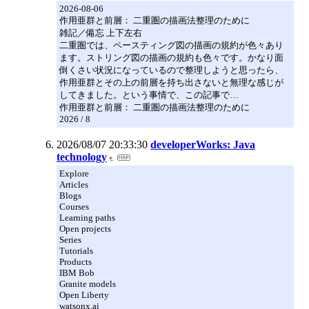
2026-08-06
作用亜群と前層： 二重圏の描画法整理のために
雑記／備忘 上下左右
二重圏では、ペースティング図の描画の規約が色々あり
ます。ストリング図の描画の規約も色々です。かなり面
倒くさい状況になっているので整理しようと思ったら、
作用亜群とその上の前層を持ち出さないと無理な感じが
してきました。という事情で、この記事で…
作用亜群と前層： 二重圏の描画法整理のために
2026 / 8
2026/08/07 20:33:30
developerWorks: Java
technology
Explore
Articles
Blogs
Courses
Learning paths
Open projects
Series
Tutorials
Products
IBM Bob
Granite models
Open Liberty
watsonx.ai