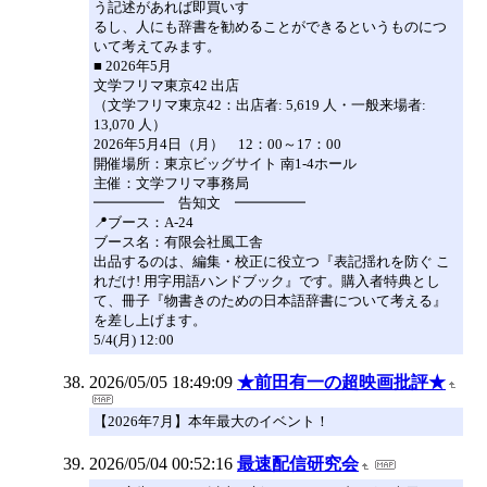
う記述があれば即買いす
るし、人にも辞書を勧めることができるというものにつ
いて考えてみます。
■ 2026年5月
文学フリマ東京42 出店
（文学フリマ東京42：出店者: 5,619 人・一般来場者:
13,070 人）
2026年5月4日（月） 12：00～17：00
開催場所：東京ビッグサイト 南1-4ホール
主催：文学フリマ事務局
━━━━━ 告知文 ━━━━━
📍ブース：A-24
ブース名：有限会社風工舎
出品するのは、編集・校正に役立つ『表記揺れを防ぐ こ
れだけ! 用字用語ハンドブック』です。購入者特典とし
て、冊子『物書きのための日本語辞書について考える』
を差し上げます。
5/4(月) 12:00
2026/05/05 18:49:09
★前田有一の超映画批評★
【2026年7月】本年最大のイベント！
2026/05/04 00:52:16
最速配信研究会