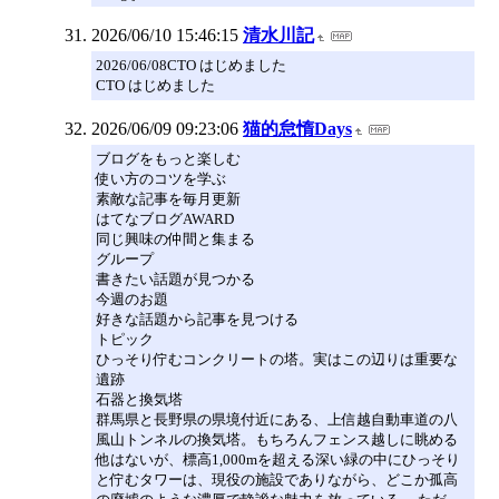
2026/06/10 15:46:15
清水川記
2026/06/08CTO はじめました
CTO はじめました
2026/06/09 09:23:06
猫的怠惰Days
ブログをもっと楽しむ
使い方のコツを学ぶ
素敵な記事を毎月更新
はてなブログAWARD
同じ興味の仲間と集まる
グループ
書きたい話題が見つかる
今週のお題
好きな話題から記事を見つける
トピック
ひっそり佇むコンクリートの塔。実はこの辺りは重要な
遺跡
石器と換気塔
群馬県と長野県の県境付近にある、上信越自動車道の八
風山トンネルの換気塔。もちろんフェンス越しに眺める
他はないが、標高1,000mを超える深い緑の中にひっそり
と佇むタワーは、現役の施設でありながら、どこか孤高