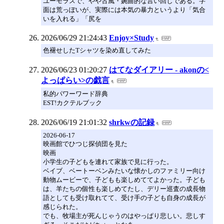
ユーモラスで、やや古風・婉曲的な言い回しである。字
面は荒っぽいが、実際には本気の暴力というより「気合
いを入れる」「尻を
2026/06/29 21:24:43
Enjoy×Study
色褪せしたTシャツを染め直してみた
2026/06/23 01:20:27
はてなダイアリー - akonの<
よっぱらい>の戯言
私的パワーワード辞典
EST!カクテルブック
2026/06/19 21:01:32
shrkwの記録
2026-06-17
映画館でひつじ探偵団を見た
映画
小学生の子どもを連れて家族で見に行った。
ベイブ、ベートーベンみたいな懐かしのファミリー向け
動物ムービーで、子どもも楽しめててよかった。子ども
は、羊たちの個性も楽しめてたし、デリー巡査の成長物
語としても受け取れてて、受け手の子ども自身の成長が
感じられた。
でも、牧場主が死んじゃうのはやっぱり悲しい。悲しす