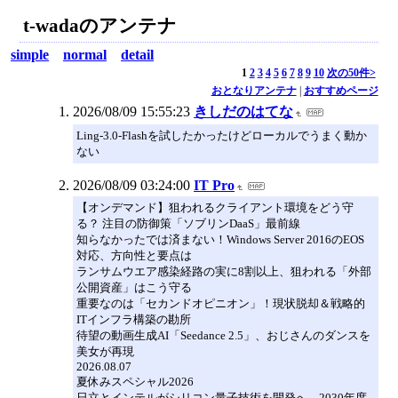
t-wadaのアンテナ
simple
normal
detail
1
2
3
4
5
6
7
8
9
10
次の50件>
おとなりアンテナ
|
おすすめページ
2026/08/09 15:55:23
きしだのはてな
Ling-3.0-Flashを試したかったけどローカルでうまく動か
ない
2026/08/09 03:24:00
IT Pro
【オンデマンド】狙われるクライアント環境をどう守
る？ 注目の防御策「ソブリンDaaS」最前線
知らなかったでは済まない！Windows Server 2016のEOS
対応、方向性と要点は
ランサムウエア感染経路の実に8割以上、狙われる「外部
公開資産」はこう守る
重要なのは「セカンドオピニオン」！現状脱却＆戦略的
ITインフラ構築の勘所
待望の動画生成AI「Seedance 2.5」、おじさんのダンスを
美女が再現
2026.08.07
夏休みスペシャル2026
日立とインテルがシリコン量子技術を開発へ、2030年度