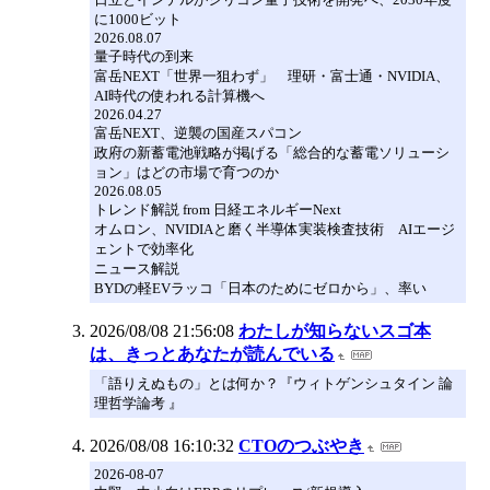
に1000ビット
2026.08.07
量子時代の到来
富岳NEXT「世界一狙わず」 理研・富士通・NVIDIA、
AI時代の使われる計算機へ
2026.04.27
富岳NEXT、逆襲の国産スパコン
政府の新蓄電池戦略が掲げる「総合的な蓄電ソリューシ
ョン」はどの市場で育つのか
2026.08.05
トレンド解説 from 日経エネルギーNext
オムロン、NVIDIAと磨く半導体実装検査技術 AIエージ
ェントで効率化
ニュース解説
BYDの軽EVラッコ「日本のためにゼロから」、率い
2026/08/08 21:56:08
わたしが知らないスゴ本
は、きっとあなたが読んでいる
「語りえぬもの」とは何か？『ウィトゲンシュタイン 論
理哲学論考 』
2026/08/08 16:10:32
CTOのつぶやき
2026-08-07