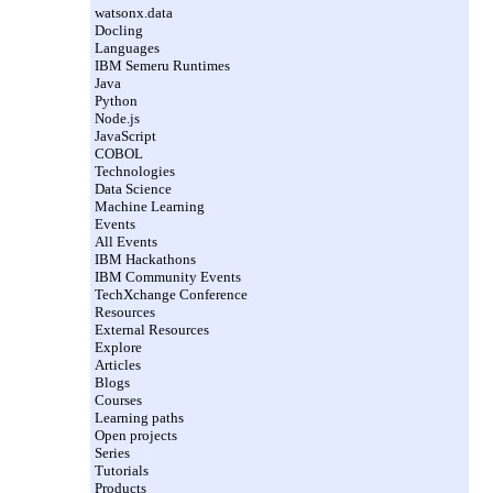
watsonx.data
Docling
Languages
IBM Semeru Runtimes
Java
Python
Node.js
JavaScript
COBOL
Technologies
Data Science
Machine Learning
Events
All Events
IBM Hackathons
IBM Community Events
TechXchange Conference
Resources
External Resources
Explore
Articles
Blogs
Courses
Learning paths
Open projects
Series
Tutorials
Products