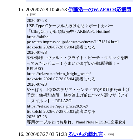
2026/07/28 10:46:58
伊藤浩一のW-ZERO3応援団
2026-07-28
USB Type-Cケーブルの抜けを防ぐポートカバー
「ClingOn」が店頭販売中 - AKIBA PC Hotline!
https://akiba-
pc.watch.impress.co.jp/docs/news/news/1171314.html
itokoichi 2026-07-28 09:04 読者になる
2026-07-28
やや薄味…ヴァルト・ブライト・ピーチ・クリックを吸
ってみたレビュー！うまいかまずいか徹底評価！－
RELAZO
https://relazo.net/virto_bright_peach/
itokoichi 2026-07-28 05:04 読者になる
2026-07-28
やっぱり…IQOSのテリア・センティアが10月また値上げ
予定！銘柄別値段一覧や値上げ前にすべき裏ワザ【アイ
コスイルマ】－RELAZO
https://relazo.net/iqos_price2026-2/
itokoichi 2026-07-28 05:03 読者になる
2026-07-28
専用ケーブルとはお別れ。Plaud NoteをUSB-C充電化す
2026/07/27 03:51:23
るいもの戯れ言