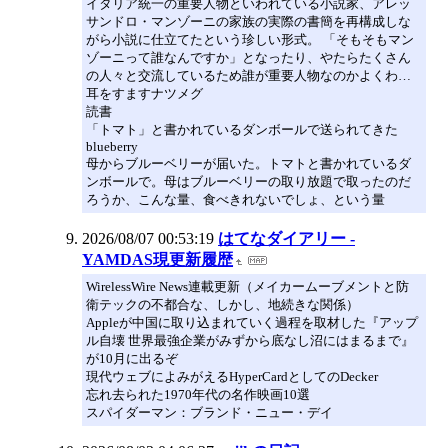
イタリア統一の重要人物といわれている小説家、アレッ
サンドロ・マンゾーニの家族の実際の書簡を再構成しな
がら小説に仕立てたという珍しい形式。 「そもそもマン
ゾーニって誰なんですか」となったり、やたらたくさん
の人々と交流しているため誰が重要人物なのかよくわ…
耳をすますナツメグ
読書
「トマト」と書かれているダンボールで送られてきた
blueberry
母からブルーベリーが届いた。トマトと書かれているダ
ンボールで。母はブルーベリーの取り放題で取ったのだ
ろうか、こんな量、食べきれないでしょ、という量
2026/08/07 00:53:19
はてなダイアリー -
YAMDAS現更新履歴
WirelessWire News連載更新（メイカームーブメントと防
衛テックの不都合な、しかし、地続きな関係）
Appleが中国に取り込まれていく過程を取材した『アップ
ル自壊 世界最強企業がみずから底なし沼にはまるまで』
が10月に出るぞ
現代ウェブによみがえるHyperCardとしてのDecker
忘れ去られた1970年代の名作映画10選
スパイダーマン：ブランド・ニュー・デイ