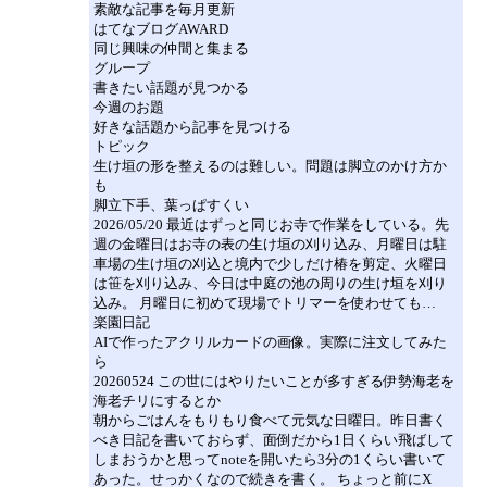
素敵な記事を毎月更新
はてなブログAWARD
同じ興味の仲間と集まる
グループ
書きたい話題が見つかる
今週のお題
好きな話題から記事を見つける
トピック
生け垣の形を整えるのは難しい。問題は脚立のかけ方か
も
脚立下手、葉っぱすくい
2026/05/20 最近はずっと同じお寺で作業をしている。先
週の金曜日はお寺の表の生け垣の刈り込み、月曜日は駐
車場の生け垣の刈込と境内で少しだけ椿を剪定、火曜日
は笹を刈り込み、今日は中庭の池の周りの生け垣を刈り
込み。 月曜日に初めて現場でトリマーを使わせても…
楽園日記
AIで作ったアクリルカードの画像。実際に注文してみた
ら
20260524 この世にはやりたいことが多すぎる伊勢海老を
海老チリにするとか
朝からごはんをもりもり食べて元気な日曜日。昨日書く
べき日記を書いておらず、面倒だから1日くらい飛ばして
しまおうかと思ってnoteを開いたら3分の1くらい書いて
あった。せっかくなので続きを書く。 ちょっと前にX