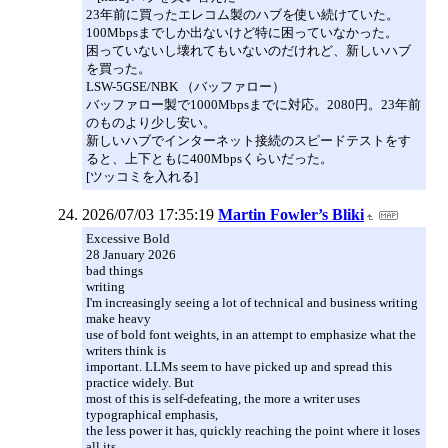
23年前に買ったエレコム製のハブを使い続けていた。
100Mbpsまでしか出ないけど特に困っていなかった。
困っていないし壊れてもいないのだけれど、新しいハブ
を買った。
LSW-5GSE/NBK （バッファロー）
バッファロー製で1000Mbpsまでに対応。2080円。23年前
のものより少し安い。
新しいハブでインターネット接続のスピードテストをす
ると、上下ともに400Mbpsくらいだった。
[ツッコミを入れる]
2026/07/03 17:35:19
Martin Fowler’s Bliki
Excessive Bold
28 January 2026
bad things
writing
I'm increasingly seeing a lot of technical and business writing
make heavy
use of bold font weights, in an attempt to emphasize what the
writers think is
important. LLMs seem to have picked up and spread this
practice widely. But
most of this is self-defeating, the more a writer uses
typographical emphasis,
the less power it has, quickly reaching the point where it loses
all its