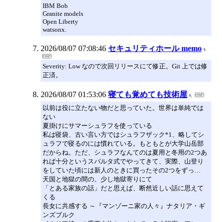
IBM Bob
Granite models
Open Liberty
watsonx.
2026/08/07 07:08:46
セキュリティホール memo
Severity: Low なので次回リリースにて修正。Git 上では修
正済。
2026/08/07 01:53:06
寝ても覚めても技術屋
以前は役に立たない物だと思っていた。世界は単純では
ない
夏掛けにサマーシュラフを使っている
私は寝袋、古い言い方ではシュラフザック*1、略してシ
ュラフで寝るのには慣れている。もともとが大学山岳部
だからね。ただ、シュラフなんてのは夏用と冬用の2つあ
れば十分というスパルタ式でやってきて、実際、山登り
をしていた頃には新人のときに買ったその2つをずっ…
天国と地獄の間の、少し地獄寄りにて
「とある家族の話」だと思えば、断然近しい話に思えて
くる
長女に共感する ～『マンゾーニ家の人々』ナタリア・ギ
ンズブルク