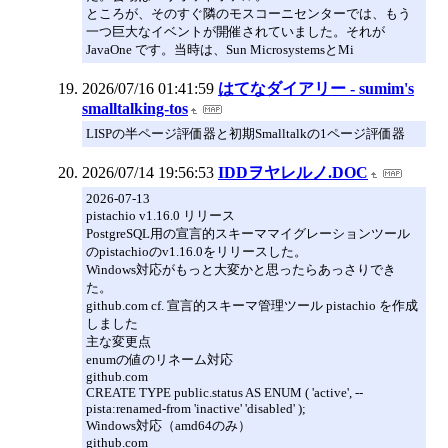
ところが、そのすぐ隣のモスコーニセンターでは、もう
一つ巨大なイベントが開催されていました。それが
JavaOne です。当時は、Sun MicrosystemsとMi
2026/07/16 01:41:59
はてなダイアリー - sumim's
smalltalking-tos
LISPの半ページ評価器と初期Smalltalkの1ページ評価器
2026/07/14 19:56:53
IDDヲヤレルノ.DOC
2026-07-13
pistachio v1.16.0 リリース
PostgreSQL用の宣言的スキーママイグレーションツール
のpistachioのv1.16.0をリリースした。
Windows対応がもっと大変かと思ったらあっさりでき
た。
github.com cf. 宣言的スキーマ管理ツール pistachio を作成
しました
主な変更点
enumの値のリネーム対応
github.com
CREATE TYPE public.status AS ENUM ( 'active', --
pista:renamed-from 'inactive' 'disabled' );
Windows対応（amd64のみ）
github.com