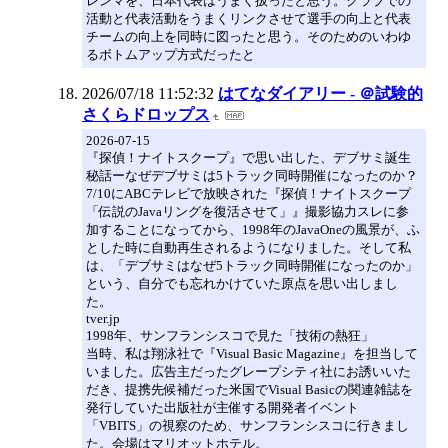
レンマを、日本代表はうまく扱ったと思う。クラブでの
活動と代表活動をうまくリンクさせて選手の向上と代表
チームの向上を同時に図ったと思う。そのためのいわゆ
るボトムアップ方式だったと
2026/07/18 11:52:32
はてなダイアリー - ＠試験的
さくらドロップス
2026-07-15
『探偵！ナイトスクープ』で思い出した、デブサミ誕生
秘話ーなぜデブサミは5トラック同時開催になったのか？
7/10にABCテレビで放映された『探偵！ナイトスクープ
「伝説のJavaリングを復活させて」』撮影協力スレに参
加することになってから、1998年のJavaOneの風景が、ふ
とした時に自動再生されるようになりました。そして私
は、「デブサミはなぜ5トラック同時開催になったのか」
という、自分でも忘れかけていた原点を思い出しまし
た。
tver.jp
1998年、サンフランシスコで見た「技術の熱狂」
当時、私は翔泳社で『Visual Basic Magazine』を担当して
いました。広告主だったグレープシティ社にお誘いいた
だき、提携先候補だった米国でVisual Basicの関連雑誌を
発行していた出版社が主催する開発者イベント
「VBITS」の視察のため、サンフランシスコに行きまし
た。会場はマリオットホテル。