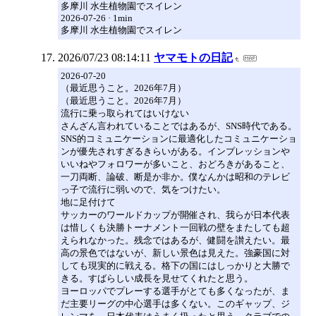
多摩川 水生植物園でスイレン
2026-07-26 · 1min
多摩川 水生植物園でスイレン
2026/07/23 08:14:11
ヤマモトの日記
2026-07-20
（最近思うこと。2026年7月）
（最近思うこと。2026年7月）
流行に乗っ取られてはいけない
さんざん言われていることではあるが、SNS時代である。
SNS的コミュニケーションに最適化したコミュニケーショ
ンが優先されすぎるきらいがある。インプレッションや
いいねやフォロワーが多いこと、おどろきがあること、
一刀両断、論破、断是か非か。僕なんかは昭和のテレビ
っ子で流行に弱いので、気をつけたい。
地に足付けて
サッカーのワールドカップが開催され、我らが日本代表
は惜しくも決勝トーナメント一回戦の壁をまたしても超
えられなかった。残念ではあるが、健闘を讃えたい。最
高の景色ではないが、新しい景色は見えた。強豪国に対
しても現実的に戦える。格下の国にはしっかりと大勝で
きる。すばらしい成長を見せてくれたと思う。
ヨーロッパでプレーする選手がとても多くなったが、ま
だ主要リーグの中心選手は多くない。このギャップ、ジ