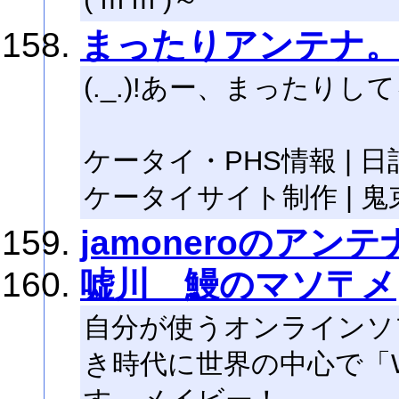
まったりアンテナ
(._.)!あー、まったりし
ケータイ・PHS情報 | 日記 | 
ケータイサイト制作 | 鬼束
jamoneroのアンテ
嘘川 鰻のマソ〒メ
自分が使うオンラインソ
き時代に世界の中心で「W