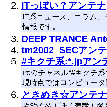
ITっぽい？アンテナ
IT系ニュース、コラム
情報です。
DEEP TRANCE Ant
tm2002_SECアン
#キクチ系:*.jpアン
ircのチャネル“#キクチ系
現時点ではコンピュータ
ときめき☆アンテ
物欲炸裂！話題満載！愛