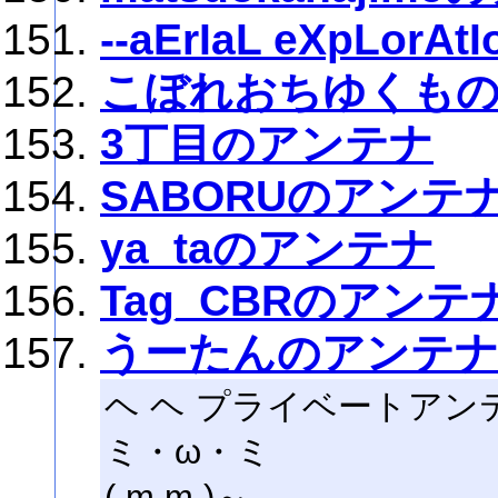
--aErIaL eXpLorAtI
こぼれおちゆくも
3丁目のアンテナ
SABORUのアンテ
ya_taのアンテナ
Tag_CBRのアンテ
うーたんのアンテ
ヘ ヘ プライベートアン
ミ・ω・ミ
( m m )～