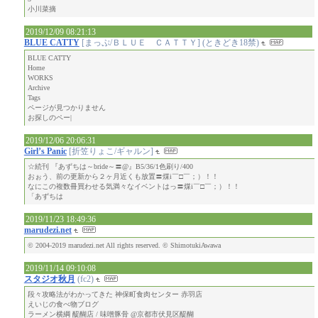
小川菜摘
2019/12/09 08:21:13
BLUE CATTY
[まっぷ/ＢＬＵＥ ＣＡＴＴＹ] (ときどき18禁)
BLUE CATTY
Home
WORKS
Archive
Tags
ページが見つかりません
お探しのペー|
2019/12/06 20:06:31
Girl’s Panic
[折笠りょこ/ギャルン]
☆続刊 『あずちは～bride～〓@』B5/36/1色刷り/400
おぉう、前の更新から２ヶ月近くも放置〓煤i￣□￣；）！！
なにこの複数冊買わせる気満々なイベントはっ〓煤i￣□￣；）！！
「あずちは
2019/11/23 18:49:36
marudezi.net
© 2004-2019 marudezi.net All rights reserved. © ShimotukiAwawa
2019/11/14 09:10:08
スタジオ秋月
(fc2)
段々攻略法がわかってきた 神保町食肉センター 赤羽店
えいじの食べ物ブログ
ラーメン横綱 醍醐店 / 味噌豚骨 @京都市伏見区醍醐