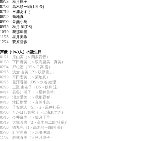
06/23 秋月律子
07/06 高木順一郎(1:社長)
07/19 三浦あずさ
08/29 菊地真
09/09 音無小鳥
09/15 秋月 涼(DS)
10/10 我那覇響
11/23 星井美希
12/24 萩原雪歩
声優（中の人）の誕生日
01/21 原由実（＞四条貴音）
01/30 下田麻美（＞双海亜美・真美）
02/04 戸松遥（DS＞日高 愛）
02/15 浅倉 杏美（2＞萩原雪歩）
02/19 平田宏美（＞菊地真）
02/25 花澤香菜（DS＞水谷 絵理）
02/28 三瓶 由布子（DS＞秋月 涼）
04/14 長谷川明子（＞星井美希）
04/15 沼倉愛美（＞我那覇響）
04/18 滝田樹里（＞音無小鳥）
05/05 子安武人（SP・2＞黒井社長）
05/08 たかはし智秋（＞三浦あずさ）
05/16 今井麻美（＞如月千早）
05/19 大塚芳忠（2＞高木順二郎(社長)）
05/26 徳丸完（1＞高木順一郎(社長)）
05/30 釘宮理恵（＞水瀬伊織）
11/02 若林直美（＞秋月律子）