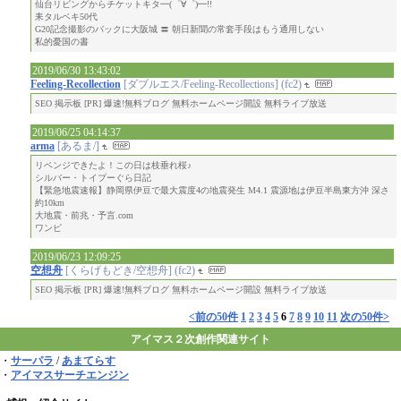
仙台リビングからチケットキタ━(゜∀゜)━!!
耒タルベキ50代
G20記念撮影のバックに大阪城 〓 朝日新聞の常套手段はもう通用しない
私的憂国の書
2019/06/30 13:43:02
Feeling-Recollection
[ダブルエス/Feeling-Recollections] (fc2)
SEO 掲示板 [PR] 爆速!無料ブログ 無料ホームページ開設 無料ライブ放送
2019/06/25 04:14:37
arma
[あるま/]
リベンジできたよ！この日は枝垂れ桜♪
シルバー・トイプーぐら日記
【緊急地震速報】静岡県伊豆で最大震度4の地震発生 M4.1 震源地は伊豆半島東方沖 深さ
約10km
大地震・前兆・予言.com
ワンピ
2019/06/23 12:09:25
空想舟
[くらげもどき/空想舟] (fc2)
SEO 掲示板 [PR] 爆速!無料ブログ 無料ホームページ開設 無料ライブ放送
<前の50件
1
2
3
4
5
6
7
8
9
10
11
次の50件>
アイマス２次創作関連サイト
・
サーパラ
/
あまてらす
・
アイマスサーチエンジン