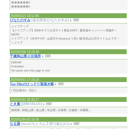
〓〓〓〓〓〓0
〓〓〓〓〓〓0
2020/03/25 18:52:06
ひなたのすみ
[成る田光/ひなたのすみ]
メイプアップ
【メイプアップ】HMBサプリ公式サイト限定500円！最安値キャンペーン実施中！
MENU
メイプアップ（MAYP-UP）は楽天やAmazonより安い販売店は公式サイトなんです！
＼メイプ
2020/03/06 14:19:59
千歳烏山第２出張所
ERROR!
Forbidden!
We cannot serve this page to you!
2020/03/03 17:18:28
Taq-Minのひっそり落描き帳
[ 日記(総合) - 日記 ]
2020/03/01 20:20:27
とき庵
[詩時/SHiAN]
静岡県 | 和歌山県 | 富山県 | 埼玉県 | 兵庫県 | 京都府 | 沖縄県 |
2020/02/04 05:18:56
なる屋
[na-ru///ちとろん工房!!(仮)] (fc2)