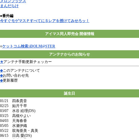
メロンブックス
まんだらけ
●番外編
今すぐモゲマスＰすべてにＳレアを授けてみせろッ！
アイマス同人即売会 開催情報
○
ケットコム検索:iDOLM@STER
アンテナからのお知らせ
★
アンテナ手動更新チェッカー
◆
このアンテナについて
◆
お問い合わせ先
◆
更新履歴
誕生日
01/21 四条貴音
02/25 如月千早
03/07 水谷 絵理(DS)
03/25 高槻やよい
04/03 天海春香
05/05 水瀬伊織
05/22 双海亜美・真美
06/15 日高 愛(DS)