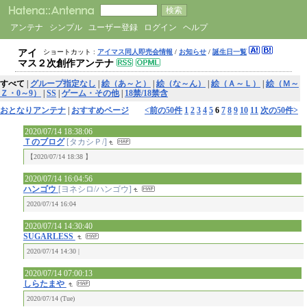
アンテナ
シンプル
ユーザー登録
ログイン
ヘルプ
アイ
ショートカット :
アイマス同人即売会情報
/
お知らせ
/
誕生日一覧
マス２次創作アンテナ
すべて
|
グループ指定なし
|
絵（あ～と）
|
絵（な～ん）
|
絵（Ａ～Ｌ）
|
絵（Ｍ～
Ｚ・0～9）
|
SS
|
ゲーム・その他
|
18禁/18禁含
おとなりアンテナ
|
おすすめページ
<前の50件
1
2
3
4
5
6
7
8
9
10
11
次の50件>
2020/07/14 18:38:06
Ｔのブログ
[タカシＰ/]
【2020/07/14 18:38 】
2020/07/14 16:04:56
ハンゴウ
[ヨネシロ/ハンゴウ]
2020/07/14 16:04
2020/07/14 14:30:40
SUGARLESS
2020/07/14 14:30 |
2020/07/14 07:00:13
しらたまや
2020/07/14 (Tue)