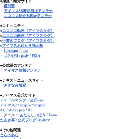
●捕捉・紹介サイト
・
螢M亭
・
アイマスSS簡易捕捉アンテナ
・
ニコマス紹介系Blogアンテナ
●コミュニティ
○
ニコニコ動画（アイマスタグ）
○
ニコニコ静画（アイマスタグ）
○
手書きブログ（アイマスタグ）
○
アイマスお絵かき掲示板
・
Circle.ms
/
mixi
・
TINAMI
/
pixiv
/
PiXA
●公式系のアンテナ
・
アイマス情報アンテナ
●テキストニュースサイト
・
さざなみ壊変
●アイマス公式サイト
アイドルマスター公式web
アイマス2
/
765pro
/
961pro
AC
/
xbox
/
psp
/
DS
・アニメ：
あたらしいほう
/
Xeno
たるき亭
/
公式ブログ
/
twitter
●その他関連
とらのあな