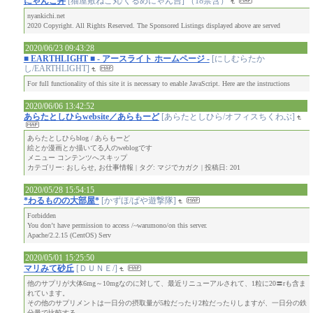
にゃんこ丼
[猫屋敷ねこ丸/くるめにゃん吉] （18禁含）
nyankichi.net
2020 Copyright. All Rights Reserved. The Sponsored Listings displayed above are served
2020/06/23 09:43:28
■ EARTHLIGHT ■ - アースライト ホームページ -
[にしむらたか
し/EARTHLIGHT]
For full functionality of this site it is necessary to enable JavaScript. Here are the instructions
2020/06/06 13:42:52
あらたとしひらwebsite／あらもーど
[あらたとしひら/オフィスちくわぶ]
あらたとしひらblog / あらもーど
絵とか漫画とか描いてる人のweblogです
メニュー コンテンツへスキップ
カテゴリー: おしらせ, お仕事情報 | タグ: マジでカガク | 投稿日: 201
2020/05/28 15:54:15
*わるものの大部屋*
[かずほ/ぱや遊撃隊]
Forbidden
You don’t have permission to access /~warumono/on this server.
Apache/2.2.15 (CentOS) Serv
2020/05/01 15:25:50
マリみて砂丘
[ＤＵＮＥ/]
他のサプリが大体6mg～10mgなのに対して、最近リニューアルされて、1粒に20〓rも含ま
れています。
その他のサプリメントは一日分の摂取量が5粒だったり2粒だったりしますが、一日分の鉄
分量で比較する