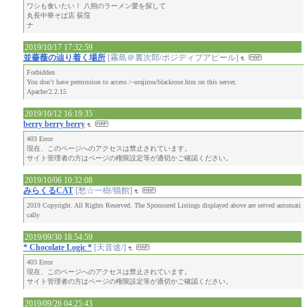
ワシも食いたい！ 八朔のラーメン愛を探して
丸長中華そば店 荻窪
ナ
2019/10/17 17:32:59
並薔薇の辿り着く場所
[霧島＠裏次郎/ポジディブアピール]
Forbidden
You don’t have permission to access /~urajirou/blackrose.htm on this server.
Apache/2.2.15
2019/10/12 16:19:35
berry berry berry
403 Error
現在、このページへのアクセスは禁止されています。
サイト管理者の方はページの権限設定等が適切かご確認ください。
2019/10/06 10:32:08
みらくるCAT
[愁☆一樹/猫館]
2019 Copyright. All Rights Reserved. The Sponsored Listings displayed above are served automati
cally
2019/09/30 18:54:59
* Chocolate Logic *
[天音途/]
403 Error
現在、このページへのアクセスは禁止されています。
サイト管理者の方はページの権限設定等が適切かご確認ください。
2019/09/26 04:25:43