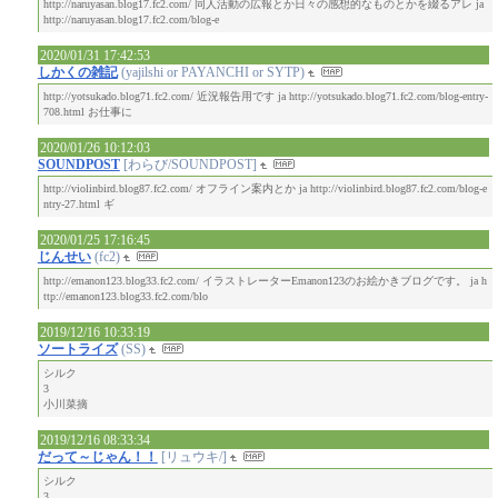
http://naruyasan.blog17.fc2.com/ 同人活動の広報とか日々の感想的なものとかを綴るアレ ja
http://naruyasan.blog17.fc2.com/blog-e
2020/01/31 17:42:53
しかくの雑記
(yajilshi or PAYANCHI or SYTP)
http://yotsukado.blog71.fc2.com/ 近況報告用です ja http://yotsukado.blog71.fc2.com/blog-entry-
708.html お仕事に
2020/01/26 10:12:03
SOUNDPOST
[わらび/SOUNDPOST]
http://violinbird.blog87.fc2.com/ オフライン案内とか ja http://violinbird.blog87.fc2.com/blog-e
ntry-27.html ギ
2020/01/25 17:16:45
じんせい
(fc2)
http://emanon123.blog33.fc2.com/ イラストレーターEmanon123のお絵かきブログです。 ja h
ttp://emanon123.blog33.fc2.com/blo
2019/12/16 10:33:19
ソートライズ
(SS)
シルク
3
小川菜摘
2019/12/16 08:33:34
だって～じゃん！！
[リュウキ/]
シルク
3