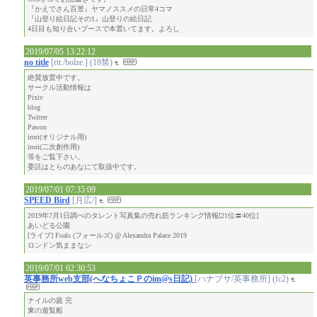
『かえでさん百景』ヤマノススメの日常4コマ
『山登り絵日記その1』山登りの絵日記
4日目も知り合いブースで本置いてます。よろし
2019/07/05 13:22:12
no title
[rit./bolze.] (18禁)
絶賛放置中です。
サークル活動情報は
Pixiv
blog
Twitter
Pawoo
irori(オリジナル用)
irori(二次創作用)
等をご覧下さい。
委託はとらのあなにて取扱中です。
2019/07/01 07:35:09
SPEED Bird
[月広/]
2019年7月1日調べのタレント写真集の売れ筋ランキング情報[21位〓40位]
あいどる公園
[ライブ] Foals (フォールズ) @ Alexandra Palace 2019
ロンドン気ままなシ
2019/07/01 02:30:53
英事務所web支部(へなちょこＰのim@s日記)
[ハナブサ/英事務所] (fc2)
ナイルの庭 完
東の遊覧船