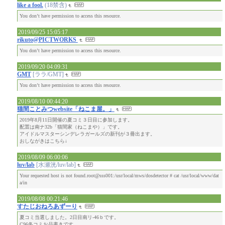
like a fool.
(18禁含)
You don’t have permission to access this resource.
2019/09/25 15:05:17
rikuto@PICTWORKS
You don’t have permission to access this resource.
2019/09/20 04:09:31
GMT
[ララ/GMT]
You don’t have permission to access this resource.
2019/08/10 00:44:20
猫間ことみつwebsite「ねこま屋。」
2019年8月11日開催の夏コミ３日目に参加します。
配置は南ナ32b「猫間家（ねこまや）」です。
アイドルマスターシンデレラガールズの新刊が３冊出ます。
おしながきはこちら↓
2019/08/09 06:00:06
luv/lab
[水瀬洸/luv/lab]
Your requested host is not found.root@sss001:/usr/local/mws/dosdetector # cat /usr/local/www/dat
a/in
2019/08/08 00:21:46
すたじおねろあずーり
夏コミ当選しました。2日目南リ-46ｂです。
C96冬コミお品書きです。