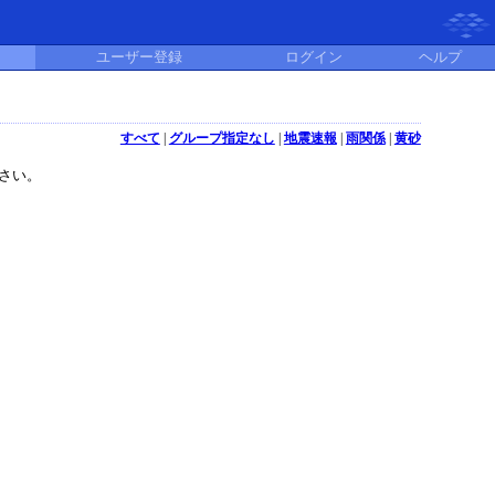
ユーザー登録
ログイン
ヘルプ
すべて
|
グループ指定なし
|
地震速報
|
雨関係
|
黄砂
さい。