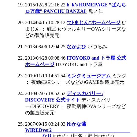
2015/12/28 21:16:22
h_k’s HOMEPAGE ”ぱんち
ゅ万歳”-PANCHU BANZAI-
鬼ノ仁
2014/04/15 10:28:12
”ひまじん”ホームページ
ひ
まじん ： 戦乙女ヴァルキリーOVAシリーズな
どの製造販売元
2013/08/06 12:04:25
なかよひ
いづるみ
2013/04/28 09:08:46
ITOYOKO and トラ屋 公式
ホームページ
ITOYOKO and トラ屋
2010/11/19 14:51:54
ミンクミュージアム
ミンク
： 夜勤病棟シリーズなどのGAME製造販売元
2010/02/05 18:52:52
ディスカバリー /
DISCOVERY 公式サイト
ディスカバリ
ー/DISCOVERY ： 夜勤病棟OVAシリーズなど
の製造販売元
2007/09/15 03:24:03
ゆかな藩
WIREDver2________________________________
_______なり
ゆかな（旧名・野上ゆかな）