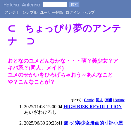
アンテナ
シンプル
ユーザー登録
ログイン
ヘルプ
⊂ ちょっぴり夢のアンテ
ナ ⊃
おとなのユメどんなかな・・・萌？美少女？ア
キバ系？(同人、メイド)
ユメのせかいをひろげちゃおう～あんなこと
や？こんなことが？
すべて
|
Comic
|
同人
|
声優
|
Anime
2025/11/08 15:00:04
HIGH RISK REVOLUTION
あいざわひろし
2025/06/30 20:23:41
痛っ!!美少女漫画的寸評小屋