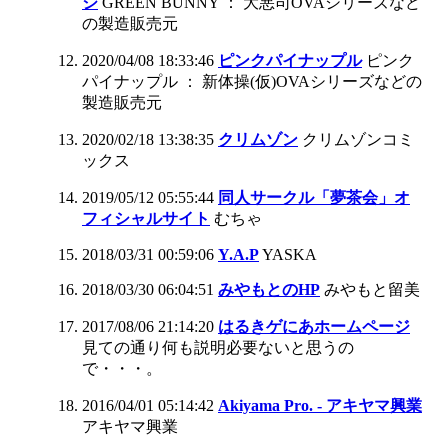
ジ
GREEN BUNNY ： 大悪司OVAシリーズなど
の製造販売元
2020/04/08 18:33:46
ピンクパイナップル
ピンク
パイナップル ： 新体操(仮)OVAシリーズなどの
製造販売元
2020/02/18 13:38:35
クリムゾン
クリムゾンコミ
ックス
2019/05/12 05:55:44
同人サークル「夢茶会」オ
フィシャルサイト
むちゃ
2018/03/31 00:59:06
Y.A.P
YASKA
2018/03/30 06:04:51
みやもとのHP
みやもと留美
2017/08/06 21:14:20
はるきゲにあホームページ
見ての通り何も説明必要ないと思うの
で・・・。
2016/04/01 05:14:42
Akiyama Pro. - アキヤマ興業
アキヤマ興業