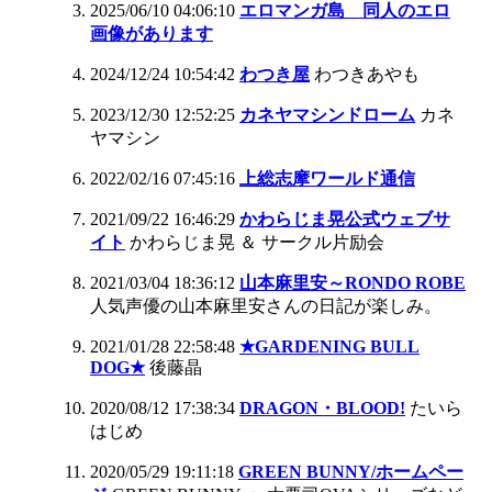
2025/06/10 04:06:10
エロマンガ島 同人のエロ
画像があります
2024/12/24 10:54:42
わつき屋
わつきあやも
2023/12/30 12:52:25
カネヤマシンドローム
カネ
ヤマシン
2022/02/16 07:45:16
上総志摩ワールド通信
2021/09/22 16:46:29
かわらじま晃公式ウェブサ
イト
かわらじま晃 ＆ サークル片励会
2021/03/04 18:36:12
山本麻里安～RONDO ROBE
人気声優の山本麻里安さんの日記が楽しみ。
2021/01/28 22:58:48
★GARDENING BULL
DOG★
後藤晶
2020/08/12 17:38:34
DRAGON・BLOOD!
たいら
はじめ
2020/05/29 19:11:18
GREEN BUNNY/ホームペー