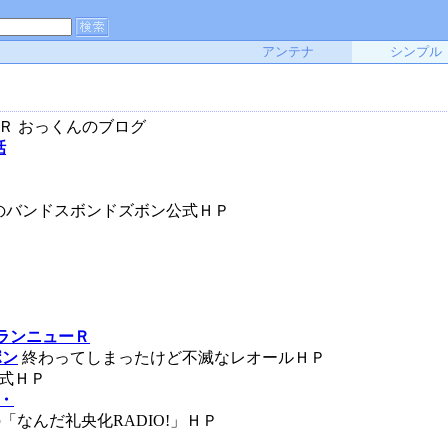
アンテナ
シンプル
Ｒ おっくんのブログ
話
のバンドスボンドズボン公式ＨＰ
ブランニューＲ
ポン
終わってしまったけど不滅なレオールＨＰ
公式ＨＰ
・・
「なんだ礼央化RADIO!」ＨＰ