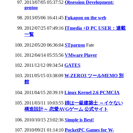
2013/07/05 05:37:52
Obsession Development:
gentoo
2013/05/06 16:41:45
Fukapon on the web
2012/07/25 07:49:16
ITmedia +D PC USER：連載
一覧
2012/05/20 06:36:04
STparusu
Fate
2012/04/14 05:55:56
VMware Player
2011/12/12 09:34:54
GATES
2011/05/15 03:38:09
W-ZERO3 ツールMEMO 別
館
2011/04/15 20:39:19
Linux Kernel 2.6 PCMCIA
2011/03/11 10:03:55
姉は一級建築士 ～イケない
構造設計～ 恋愛AVGゲーム 公式サイト
2010/10/15 23:02:36
Simple is Best!
2010/09/21 01:14:10
PocketPC Games for W-