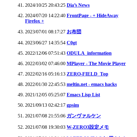
2024/10/25 20:43:25
Dia’s News
2024/07/20 14:22:40
FrontPage - + HideAway
Firefox +
2023/07/01 08:17:27
お布団
2023/06/27 14:35:54
C0gt
2022/12/06 07:51:43
ODULA_information
2022/03/02 07:46:00
MPlayer - The Movie Player
2022/02/16 05:16:13
ZERO-FIELD_Top
2022/01/30 22:45:53
meltin.net - emacs hacks
2021/12/05 05:25:07
Emacs Lisp List
2021/09/13 02:42:17
gpsim
2021/07/08 21:55:06
ガンヴァルケン
2021/07/08 19:30:03
W-ZERO3設定メモ