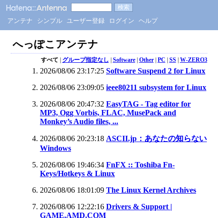
アンテナ
シンプル
ユーザー登録
ログイン
ヘルプ
へっぽこアンテナ
すべて
|
グループ指定なし
|
Software
|
Other
|
PC
|
SS
|
W-ZERO3
2026/08/06 23:17:25
Software Suspend 2 for Linux
2026/08/06 23:09:05
ieee80211 subsystem for Linux
2026/08/06 20:47:32
EasyTAG - Tag editor for
MP3, Ogg Vorbis, FLAC, MusePack and
Monkey’s Audio files, ...
2026/08/06 20:23:18
ASCII.jp：あなたの知らない
Windows
2026/08/06 19:46:34
FnFX :: Toshiba Fn-
Keys/Hotkeys & Linux
2026/08/06 18:01:09
The Linux Kernel Archives
2026/08/06 12:22:16
Drivers & Support |
GAME.AMD.COM