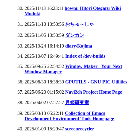
2025/11/13 16:23:11
howm: Hitori Otegaru Wiki
Modoki
2025/11/13 13:53:56
おちゅ～しゃ
2025/11/05 13:53:59
ダンカン
2025/10/24 16:14:19
diary/Kojima
2025/10/07 16:49:41
Index of /dev-builds
2025/09/25 22:54:52
Window Maker - Your Next
Window Manager
2025/06/30 18:38:39
GPUTILS - GNU PIC Utilities
2025/06/23 01:15:02
Navi2ch Project Home Page
2025/04/02 07:57:57
月姫研究室
2025/03/13 05:22:11
Collection of Emacs
Development Environment Tools Homepage
2025/01/09 15:29:47
screenrecycler