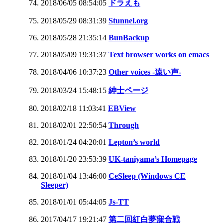
2018/06/05 08:54:05
ドラえも
2018/05/29 08:31:39
Stunnel.org
2018/05/28 21:35:14
BunBackup
2018/05/09 19:31:37
Text browser works on emacs
2018/04/06 10:37:23
Other voices -遠い声-
2018/03/24 15:48:15
紳士ページ
2018/02/18 11:03:41
EBView
2018/02/01 22:50:54
Through
2018/01/24 04:20:01
Lepton’s world
2018/01/20 23:53:39
UK-taniyama’s Homepage
2018/01/04 13:46:00
CeSleep (Windows CE
Sleeper)
2018/01/01 05:44:05
Js-TT
2017/04/17 19:21:47
第二回紅白夢寐合戦