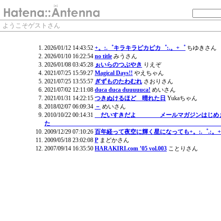
ようこそゲストさん
2026/01/12 14:43:52
+。:.゜キラキラピカピカ゜:.。+゜
ちゆきさん
2026/01/10 16:22:54
no title
みうさん
2026/01/08 03:45:28
ぉいらのつぶやき
りえぞ
2021/07/25 15:59:27
Magical Days!!
やえちゃん
2021/07/25 13:55:57
ぎずものたわむれ
さおりさん
2021/07/02 12:11:08
duca duca duuuuuca!
めいさん
2021/01/31 14:22:15
つきぬけるほど 晴れた日
Yukaちゃん
2018/02/07 06:09:34
－
めいさん
2010/10/22 00:14:31
だいすきだよ メールマガジンはじめ
2009/12/29 07:10:26
百年経って夜空に輝く星になっても+。:.
2009/05/18 23:02:08
P
まどかさん
2007/09/14 16:35:50
HARAKIRI.com ’05 vol.003
ことりさん