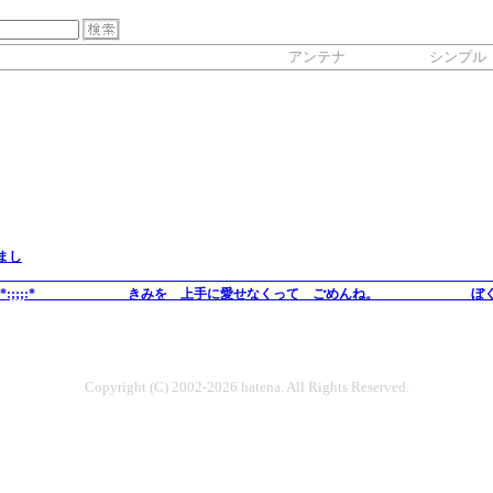
アンテナ
シンプル
まし
゜.:。+*:;;;:* きみを 上手に愛せなくって ごめんね。 ぼくち
Copyright (C) 2002-2026 hatena. All Rights Reserved.