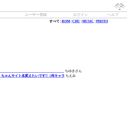
ユーザー登録
ログイン
ヘルプ
すべて
|
ROM
|
CHU
|
MUSIC
|
PHOTO
た
ちゆきさん
ゃんサイト名変えたいです!!（何キャラ
ちえみ