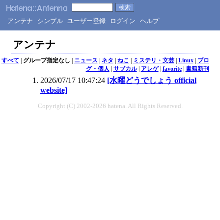
アンテナ
シンプル
ユーザー登録
ログイン
ヘルプ
アンテナ
すべて
|
グループ指定なし
|
ニュース
|
ネタ
|
ねこ
|
ミステリ・文芸
|
Linux
|
ブロ
グ・個人
|
サブカル
|
アレゲ
|
favorite
|
書籍新刊
2026/07/17 10:47:24
[水曜どうでしょう official
website]
Copyright (C) 2002-2026 hatena. All Rights Reserved.