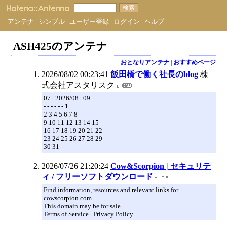
アンテナ
シンプル
ユーザー登録
ログイン
ヘルプ
ASH425のアンテナ
おとなりアンテナ
|
おすすめページ
2026/08/02 00:23:41
飯田橋で働く社長のblog
株
式会社アスタリスク
07 | 2026/08 | 09
- - - - - - 1
2 3 4 5 6 7 8
9 10 11 12 13 14 15
16 17 18 19 20 21 22
23 24 25 26 27 28 29
30 31 - - - - -
2026/07/26 21:20:24
Cow&Scorpion | セキュリテ
ィ / フリーソフトダウンロード
Find information, resources and relevant links for
cowscorpion.com.
This domain may be for sale.
Terms of Service | Privacy Policy