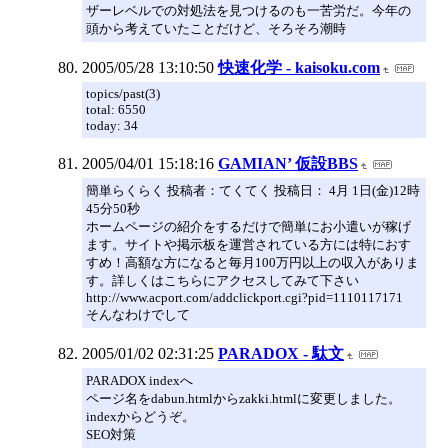
ザーレベルでの対処法を見つけるのも一苦労だ。今年の
頭から考えていたことだけど、そろそろ潮時
2005/05/28 13:10:50
快速化学 - kaisoku.com
topics/past(3)
total: 6550
today: 34
2005/04/01 15:18:16
GAMIAN’ 仮設BBS
簡単らくらく 投稿者：てくてく 投稿日： 4月 1日(金)12時
45分50秒
ホームページの紹介をするだけで簡単にお小遣いが稼げ
ます。サイトや掲示板を運営されている方には特におす
すめ！高額な方になると毎月100万円以上の収入がありま
す。詳しくはこちらにアクセスしてみて下さい
http://www.acport.com/addclickport.cgi?pid=1110117171
そんなわけでして
2005/01/02 02:31:25
PARADOX - 駄文
PARADOX indexへ
ページ名をdabun.htmlからzakki.htmlに変更しました。
indexからどうぞ。
SEO対策