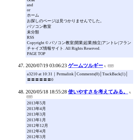
and
or
ホーム
お探しのページは見つかりませんでした。
パソコン教室
未分類
RSS
Copyright © パソコン教室|開業|起業|独立|アントレ|フラン
チャイズ情報サイト. All Rights Reserved.
PAGE TOP
2020/07/19 03:06:23
ゲームツルギー
a3210 at 10:31｜Permalink│Comments(0)│TrackBack(1)│
〓〓〓〓〓〓0
2020/05/18 18:55:28
使いやすさを考えてみる。
2013年5月
2013年4月
2013年3月
2013年1月
2012年12月
2012年4月
2012年3月