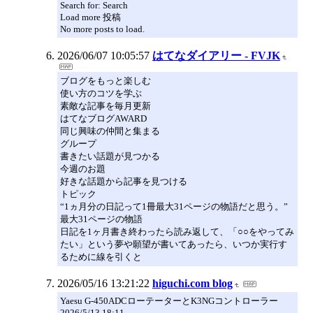
Search for: Search
Load more 投稿
No more posts to load.
2026/06/07 10:05:57
はてなダイアリー - FVJK
ブログをもっと楽しむ
使い方のコツを学ぶ
素敵な記事を毎月更新
はてなブログAWARD
同じ興味の仲間と集まる
グループ
書きたい話題が見つかる
今週のお題
好きな話題から記事を見つける
トピック
“1ヵ月分の日記って1冊最大31ページの物語だと思う。”
最大31ページの物語
日記を1ヶ月書き終わったら読み返して、「○○をやってみ
たい」という夢や願望が書いてあったら、いつか実行す
るために線を引くと
2026/05/16 13:21:22
higuchi.com blog
Yaesu G-450ADCローテーターとK3NGコントローラー
2026/5/13 18:11