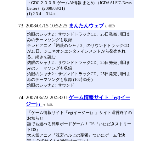
・GDC２００９ ゲームAI情報 まとめ （IGDA AI-SIG News
Letter） (2009/03/21)
(1) 2 3 4 ... 314 »
2008/01/15 10:52:25
まんたんウェブ
灼眼のシャナ2：サウンドトラックCD、25日発売 川田ま
みのテーマソングも収録
テレビアニメ「灼眼のシャナ2」のサウンドトラックCD
が25日、ジェネオンエンタテインメントから発売され
る。続きを読む
灼眼のシャナ2：サウンドトラックCD、25日発売 川田ま
みのテーマソングも収録
灼眼のシャナ2：サウンドトラックCD、25日発売 川田ま
みのテーマソングも収録 (10時35分)
灼眼のシャナ2：サウンド
2007/06/22 20:53:01
ゲーム情報サイト「eg(イー
ジー)」
「ゲーム情報サイト『eg(イージー)』」サイト運営終了の
お知らせ
誰でも遊べる簡単ボードゲーム！ DS『いただきストリー
トDS』
大人気アニメ『涼宮ハルヒの憂鬱』ついにゲーム化決
定！ 公式サイトが予告オープン！