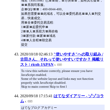
域名（xxx.com）已〓〓期，〓尽快〓〓，如有其它疑〓，
〓〓系我司客服。
企〓QQ/〓〓：400-0044-400。
如果您需要〓〓此域名，可以全〓委托易名〓〓人〓判交
易，快速成交。
用〓全〓委托交易流程:
1〓家〓起委托申〓
2〓〓人〓系双方〓商价格
3〓家付款-〓家〓〓域名
4〓〓人全程〓助交易
提交
2020/10/18 02:46:13
"使いやすさ"への取り組み /
古田さん、それって使いやすいですか？ 掲載リ
スト | ricoh JAPAN
To view this website correctly, please ensure you have
JavaScript enabled.
Some of the website layout and links may not function
properly with JavaScript disabled.
Skip to main content Skip to first l
2020/09/18 17:15:41
はてなダイアリー - ゾゾコラ
ム
はてなブログ アカデミー