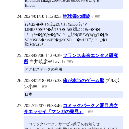
HiromitsuTakagi 2004-10-29 00:00 読者になる
Hirom
2024/01/10 11:28:53
地球儀の螺旋
ƒeƒŒƒ��[ƒN‚È‚çECƒiƒr Yahoo Šy“V
LINE‚ªƒf�[ƒ^�Á”ïƒ[ƒ�‚ÅŒŽŠz500‰~�`�I
–³—¿ƒz�[ƒ€ƒy�[ƒW –³—¿‚ÌƒNƒŒƒWƒbƒgƒJ�[ƒh
ŠCŠOŠiˆÀ�q‹óŒ”�@ŠCŠO—·�s•ÛŒ¯‚ª–³—¿�I
ŠCŠOƒzƒeƒ‹
2023/06/06 11:09:39
フランス未来エンタメ研究
所
白井暁彦＠Laval
アクセスデータの利用
2023/05/18 09:05:38
俺が本当のゲーム脳
ブルボ
ン小林
日本
2022/12/07 09:33:46
コミックパーク／夏目房之
介エッセイ『マンガの発見』
「コミックパーク」サービス終了のお知らせ