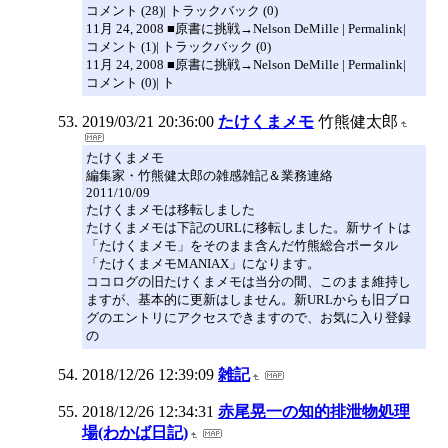
コメント (28)| トラックバック (0)
11月 24, 2008 ■原書に挑戦→Nelson DeMille | Permalink|
コメント (1)| トラックバック (0)
11月 24, 2008 ■原書に挑戦→Nelson DeMille | Permalink|
コメント (0)| ト
2019/03/21 20:36:00
たけくまメモ
竹熊健太郎
たけくまメモ
編集家・竹熊健太郎の雑感雑記＆業務連絡
2011/10/09
たけくまメモは移転しました
たけくまメモは下記のURLに移転しました。新サイトは
「たけくまメモ」をそのまま含んだ竹熊総合ポータル
「たけくまメモMANIAX」になります。
ココログの旧たけくまメモは当分の間、このまま維持し
ますが、基本的に更新はしません。新URLからも旧ブロ
グのエントリにアクセスできますので、お気に入り登録
の
2018/12/26 12:39:09
雑記
2018/12/26 12:34:31
赤尾晃一の知的排泄物処理
場(わかば日記)