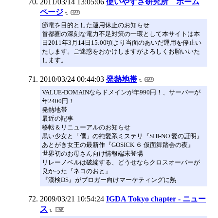
2011/03/14 13:05:06
使いやすさ研究所 ホーム
ページ
節電を目的とした運用休止のお知らせ
首都圏の深刻な電力不足対策の一環として本サイトは本
日2011年3月14日15:00頃より当面のあいだ運用を停止い
たします。ご迷惑をおかけしますがよろしくお願いいた
します。
2010/03/24 00:44:03
発熱地帯
VALUE-DOMAINならドメインが年990円！、サーバーが
年2400円！
発熱地帯
最近の記事
移転＆リニューアルのお知らせ
黒い少女と「僕」の純愛系ミステリ『SHI-NO 愛の証明』
あとがき女王の最新作『GOSICK ６ 仮面舞踏会の夜』
世界初のお母さん向け情報端末登場
リレーノベルは破綻する、どうせならクロスオーバーが
良かった『ネコのおと』
『漢検DS』がブロガー向けマーケティングに熱
2009/03/21 10:54:24
IGDA Tokyo chapter - ニュー
ス