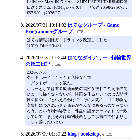
Hollyland Mars 4K ワイヤレスHDMI SDI&HDMI無線映像
伝送システム 4K/30fpsハイスピード伝送 23.98/29.97/5…
¥67,980 （2026/07
2026/07/31 18:14:02
はてなグループ - Game
Programmerグループ
はてな情報削除ガイドラインを改定しました
はてなの日記 (658)
2026/07/18 21:06:44
はてなダイアリー - 指輪世界
の第二日記
2026-07-16
グッドボーイ／もっとも危険な存在
「グッドボーイ」を観た。
ホラーとしては世界観価値観の善性が洩れて見えるので
いま一歩怖くならないが、映画を作るというのは人間世
界の側のエゴといえるわけで、その人間のエゴに動物を
高負担につきあわせる価値がそんなにあるものでもなか
ろう、という制作姿勢と、作品の話がテーマとして一致
していて、またそれは動物映画として以前の世代よりも
一歩改善したいとい
2026/07/09 01:39:22
blog | bookslope