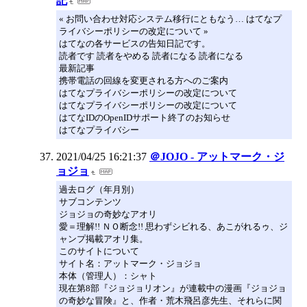
記
« お問い合わせ対応システム移行にともなう… はてなプ
ライバシーポリシーの改定について »
はてなの各サービスの告知日記です。
読者です 読者をやめる 読者になる 読者になる
最新記事
携帯電話の回線を変更される方へのご案内
はてなプライバシーポリシーの改定について
はてなプライバシーポリシーの改定について
はてなIDのOpenIDサポート終了のお知らせ
はてなプライバシー
2021/04/25 16:21:37
＠JOJO - アットマーク・ジ
ョジョ
過去ログ（年月別）
サブコンテンツ
ジョジョの奇妙なアオリ
愛＝理解!! ＮＯ断念!! 思わずシビれる、あこがれるゥ、ジ
ャンプ掲載アオリ集。
このサイトについて
サイト名：アットマーク・ジョジョ
本体（管理人）：シャト
現在第8部『ジョジョリオン』が連載中の漫画『ジョジョ
の奇妙な冒険』と、作者・荒木飛呂彦先生、それらに関