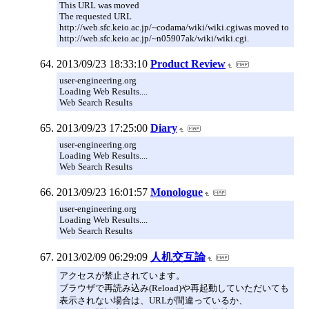
This URL was moved
The requested URL
http://web.sfc.keio.ac.jp/~codama/wiki/wiki.cgiwas moved to
http://web.sfc.keio.ac.jp/~n05907ak/wiki/wiki.cgi.
2013/09/23 18:33:10
Product Review
user-engineering.org
Loading Web Results....
Web Search Results
2013/09/23 17:25:00
Diary
user-engineering.org
Loading Web Results....
Web Search Results
2013/09/23 16:01:57
Monologue
user-engineering.org
Loading Web Results....
Web Search Results
2013/02/09 06:29:09
人机交互論
アクセスが禁止されています。
ブラウザで再読み込み(Reload)や再起動していただいても
表示されない場合は、URLが間違っているか、