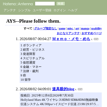
アンテナ
シンプル
ユーザー登録
ログイン
ヘルプ
AYS--Please follow them.
すべて
|
グループ指定なし
|
game
|
misc.
|
art
|
manga
|
usability
おとなりアンテナ
|
おすすめページ
2026/08/07 00:04:27
Ｍｅｍｏ・メモ・めも
1 ボランティア
2 経営・ビジネス
3 発達障害
4 スピリチュアル
5 仮想通貨
6 金融・マネー
7 法律・裁判
9 癌
10 留学
2026/08/02 04:09:01
道具眼的blog
投稿日: 2025年12月6日2026年7月30日
Hollyland Mars 4K ワイヤレスHDMI SDI&HDMI無線映像
伝送システム 4K/30fpsハイスピード伝送 23.98/29.97/5…