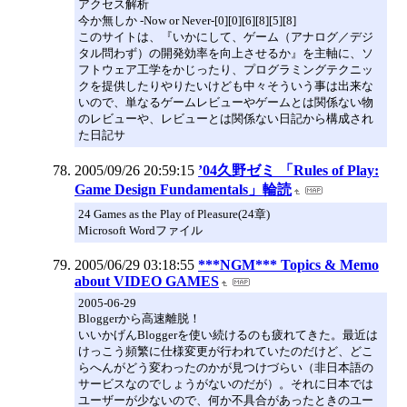
アクセス解析
今か無しか -Now or Never-[0][0][6][8][5][8]
このサイトは、『いかにして、ゲーム（アナログ／デジ
タル問わず）の開発効率を向上させるか』を主軸に、ソ
フトウェア工学をかじったり、プログラミングテクニッ
クを提供したりやりたいけども中々そういう事は出来な
いので、単なるゲームレビューやゲームとは関係ない物
のレビューや、レビューとは関係ない日記から構成され
た日記サ
2005/09/26 20:59:15
’04久野ゼミ 「Rules of Play:
Game Design Fundamentals」輪読
24 Games as the Play of Pleasure(24章)
Microsoft Wordファイル
2005/06/29 03:18:55
***NGM*** Topics & Memo
about VIDEO GAMES
2005-06-29
Bloggerから高速離脱！
いいかげんBloggerを使い続けるのも疲れてきた。最近は
けっこう頻繁に仕様変更が行われていたのだけど、どこ
らへんがどう変わったのかが見つけづらい（非日本語の
サービスなのでしょうがないのだが）。それに日本では
ユーザーが少ないので、何か不具合があったときのユー