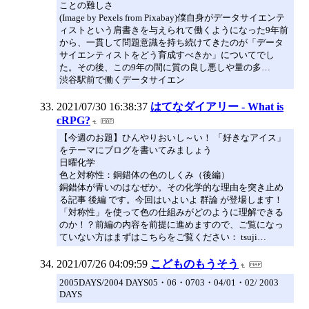
ことの難しさ
(Image by Pexels from Pixabay)僕自身がデータサイエンテ
ィストという肩書きを与えられて働くようになった9年前
から、一貫して問題意識を持ち続けてきたのが「データ
サイエンティストをどう育成すべきか」についてでし
た。その後、この9年の間に質の良し悪しや量の多…
渋谷駅前で働くデータサイエン
2021/07/30 16:38:37
はてなダイアリー - What is
cRPG?
【今週のお題】ひんやりおいし～い！ 「好きなアイス」
をテーマにブログを書いてみましょう
日曜化学
色と対称性：銅錯体の色のしくみ（後編）
銅錯体が青いのはなぜか。その化学的な理由を突き止め
る記事 後編 です。今回はいよいよ 群論 が登場します！
「対称性」を使って色の仕組みがどのように理解できる
のか！？前編の内容を前提に進めますので、ご覧になっ
ていない方はまずはこちらをご覧ください： tsuji…
2021/07/26 04:09:59
こどものもうそう
2005DAYS/2004 DAYS05・06・0703・04/01・02/ 2003
DAYS