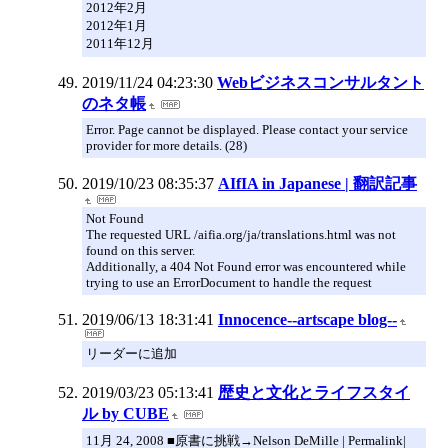
2012年2月
2012年1月
2011年12月
2019/11/24 04:23:30
Webビジネスコンサルタント
のネタ帳
Error. Page cannot be displayed. Please contact your service
provider for more details. (28)
2019/10/23 08:35:37
AIfIA in Japanese | 翻訳記事
Not Found
The requested URL /aifia.org/ja/translations.html was not
found on this server.
Additionally, a 404 Not Found error was encountered while
trying to use an ErrorDocument to handle the request
2019/06/13 18:31:41
Innocence--artscape blog--
リーダーに追加
2019/03/23 05:13:41
歴史と文化とライフスタイ
ル by CUBE
11月 24, 2008 ■原書に挑戦→Nelson DeMille | Permalink|