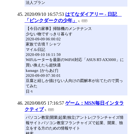
法人プラン
2020/09/10 16:57:53
はてなダイアリー - 日記
「ピンクダークの少年」
【今日の家事】掃除機のメンテナンス
少ない物ですっきり暮らす
2020-09-09 06:00:02
家族で古墳Ｔシャツ
マイル日記
2020-09-10 16:11:59
WiFiルーターを最新のWiFi6対応「ASUS RT-AX3000」に
買い換えたら超快適
karaage. [からあげ]
2020-09-09 07:30:01
豆腐と紐しか描けない人向けの図解本が出てたので買っ
てみた
日々
2020/08/05 17:16:57
ゲーム：MSN毎日インタラ
クティブ
パソコン教室|開業|起業|独立|アントレ|フランチャイズ情
報サイトパソコン教室フランチャイズで起業、開業、独
立をする方のための情報サイト
検索