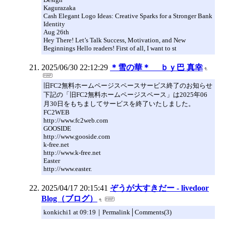
Kagurazaka
Cash Elegant Logo Ideas: Creative Sparks for a Stronger Bank
Identity
Aug 26th
Hey There! Let’s Talk Success, Motivation, and New
Beginnings Hello readers! First of all, I want to st
2025/06/30 22:12:29
＊雪の華＊ ｂｙ巴 真幸
旧FC2無料ホームページスペースサービス終了のお知らせ
下記の「旧FC2無料ホームページスペース」は2025年06
月30日をもちましてサービスを終了いたしました。
FC2WEB
http://www.fc2web.com
GOOSIDE
http://www.gooside.com
k-free.net
http://www.k-free.net
Easter
http://www.easter.
2025/04/17 20:15:41
ぞうが大すきだー - livedoor
Blog（ブログ）
konkichi1 at 09:19｜Permalink│Comments(3)