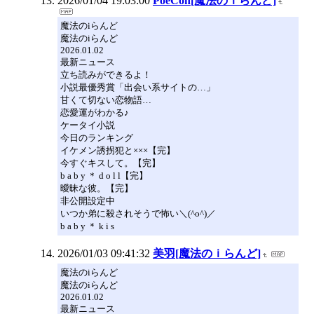
2026/01/04 19:03:00
PoeCon[魔法のｉらんど]
魔法のiらんど
魔法のiらんど
2026.01.02
最新ニュース
立ち読みができるよ！
小説最優秀賞「出会い系サイトの…」
甘くて切ない恋物語…
恋愛運がわかる♪
ケータイ小説
今日のランキング
イケメン誘拐犯と×××【完】
今すぐキスして。【完】
b a b y ＊ d o l l【完】
曖昧な彼。【完】
非公開設定中
いつか弟に殺されそうで怖い＼(^o^)／
b a b y ＊ k i s
2026/01/03 09:41:32
美羽[魔法のｉらんど]
魔法のiらんど
魔法のiらんど
2026.01.02
最新ニュース