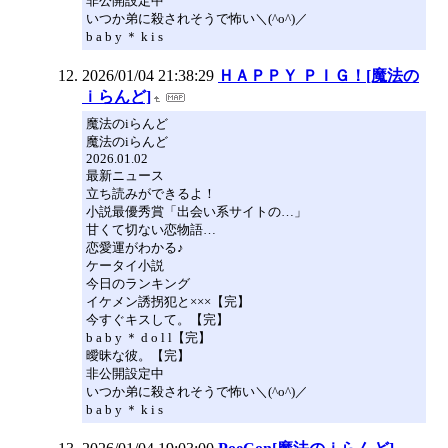
非公開設定中
いつか弟に殺されそうで怖い＼(^o^)／
b a b y ＊ k i s
2026/01/04 21:38:29
ＨＡＰＰＹ ＰＩＧ！[魔法の
ｉらんど]
魔法のiらんど
魔法のiらんど
2026.01.02
最新ニュース
立ち読みができるよ！
小説最優秀賞「出会い系サイトの…」
甘くて切ない恋物語…
恋愛運がわかる♪
ケータイ小説
今日のランキング
イケメン誘拐犯と×××【完】
今すぐキスして。【完】
b a b y ＊ d o l l【完】
曖昧な彼。【完】
非公開設定中
いつか弟に殺されそうで怖い＼(^o^)／
b a b y ＊ k i s