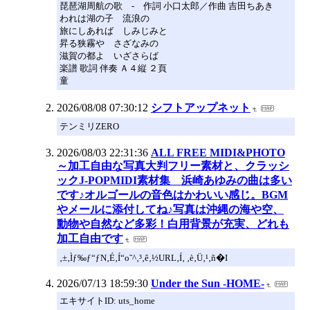
琵琶湖周航の歌 ‐ 作詞 小口太郎／作曲 吉田ちあき
われは湖の子 流浪の
旅にしあれば しみじみと
昇る狭霧や さざなみの
滋賀の都よ いざさらば
楽譜 歌詞 伴奏 Ａ４縦 ２頁
童
2026/08/08 07:30:12
シフトアップネット
テンミリZERO
2026/08/03 22:31:36
ALL FREE MIDI&PHOTO
～加工自由な写真大判フリー素材と、クラッシ
ックJ-POPMIDI素材集 浜崎あゆみの曲は多い
です♪オルゴールの音色はかわいい感じ。BGM
やメールに添付してね♪写真は沖縄の海や空、
動物や自然など多彩！白用背景が充実、どれも
加工自由です
‚±‚Ìƒ‰ƒ“ƒN‚É‚Í“o˜^‚³‚ê‚½URL‚Í‚ ‚è‚Ü‚¹‚ñ�I
2026/07/13 18:59:30
Under the Sun -HOME-
エキサイトID: uts_home