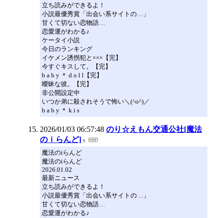
立ち読みができるよ！
小説最優秀賞「出会い系サイトの…」
甘くて切ない恋物語…
恋愛運がわかる♪
ケータイ小説
今日のランキング
イケメン誘拐犯と×××【完】
今すぐキスして。【完】
b a b y ＊ d o l l【完】
曖昧な彼。【完】
非公開設定中
いつか弟に殺されそうで怖い＼(^o^)／
b a b y ＊ k i s
2026/01/03 06:57:48
のり☆えもん交通公社[魔法
のｉらんど]
魔法のiらんど
魔法のiらんど
2026.01.02
最新ニュース
立ち読みができるよ！
小説最優秀賞「出会い系サイトの…」
甘くて切ない恋物語…
恋愛運がわかる♪