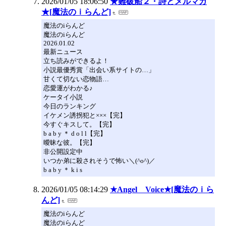
2026/01/05 18:06:50
★難破船２・詩とメルマガ
★[魔法のｉらんど]
魔法のiらんど
魔法のiらんど
2026.01.02
最新ニュース
立ち読みができるよ！
小説最優秀賞「出会い系サイトの…」
甘くて切ない恋物語…
恋愛運がわかる♪
ケータイ小説
今日のランキング
イケメン誘拐犯と×××【完】
今すぐキスして。【完】
b a b y ＊ d o l l【完】
曖昧な彼。【完】
非公開設定中
いつか弟に殺されそうで怖い＼(^o^)／
b a b y ＊ k i s
2026/01/05 08:14:29
★Angel Voice★[魔法のｉら
んど]
魔法のiらんど
魔法のiらんど