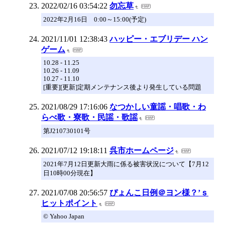
2022/02/16 03:54:22
勿忘草
2022年2月16日 0:00～15:00(予定)
2021/11/01 12:38:43
ハッピー・エブリデー ハン
ゲーム
10.28 - 11.25
10.26 - 11.09
10.27 - 11.10
[重要][更新]定期メンテナンス後より発生している問題
2021/08/29 17:16:06
なつかしい童謡・唱歌・わ
らべ歌・寮歌・民謡・歌謡
第J210730101号
2021/07/12 19:18:11
呉市ホームページ
2021年7月12日更新大雨に係る被害状況について【7月12
日10時00分現在】
2021/07/08 20:56:57
ぴょんこ日例＠ヨン様？’ｓ
ヒットポイント
© Yahoo Japan