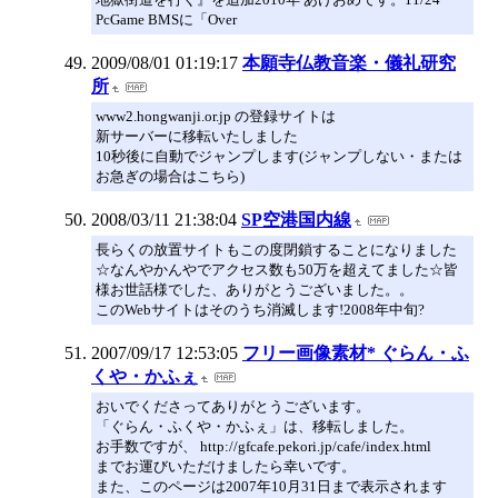
PcGame BMSに「Over
2009/08/01 01:19:17
本願寺仏教音楽・儀礼研究
所
www2.hongwanji.or.jp の登録サイトは
新サーバーに移転いたしました
10秒後に自動でジャンプします(ジャンプしない・または
お急ぎの場合はこちら)
2008/03/11 21:38:04
SP空港国内線
長らくの放置サイトもこの度閉鎖することになりました
☆なんやかんやでアクセス数も50万を超えてました☆皆
様お世話様でした、ありがとうございました。。
このWebサイトはそのうち消滅します!2008年中旬?
2007/09/17 12:53:05
フリー画像素材* ぐらん・ふ
くや・かふぇ
おいでくださってありがとうございます。
「ぐらん・ふくや・かふぇ」は、移転しました。
お手数ですが、 http://gfcafe.pekori.jp/cafe/index.html
までお運びいただけましたら幸いです。
また、このページは2007年10月31日まで表示されます