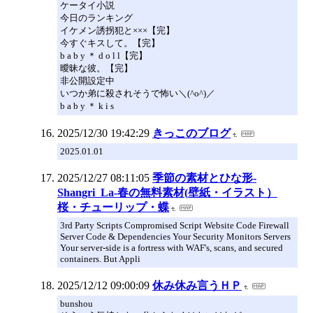
ケータイ小説
今日のランキング
イケメン誘拐犯と×××【完】
今すぐキスして。【完】
b a b y ＊ d o l l【完】
曖昧な彼。【完】
非公開設定中
いつか弟に殺されそうで怖い＼(^o^)／
b a b y ＊ k i s
2025/12/30 19:42:29
きっこのブログ
2025.01.01
2025/12/27 08:11:05
季節の素材とひな形-
Shangri_La-春の無料素材(壁紙・イラスト）
桜・チューリップ・蝶
3rd Party Scripts Compromised Script Website Code Firewall
Server Code & Dependencies Your Security Monitors Servers
Your server-side is a fortress with WAF's, scans, and secured
containers. But Appli
2025/12/12 09:00:09
休み休み言うＨＰ
bunshou