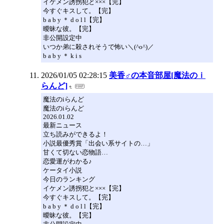
イケメン誘拐犯と×××【完】
今すぐキスして。【完】
b a b y ＊ d o l l【完】
曖昧な彼。【完】
非公開設定中
いつか弟に殺されそうで怖い＼(^o^)／
b a b y ＊ k i s
2026/01/05 02:28:15
美香♂の本音部屋[魔法のｉ
らんど]
魔法のiらんど
魔法のiらんど
2026.01.02
最新ニュース
立ち読みができるよ！
小説最優秀賞「出会い系サイトの…」
甘くて切ない恋物語…
恋愛運がわかる♪
ケータイ小説
今日のランキング
イケメン誘拐犯と×××【完】
今すぐキスして。【完】
b a b y ＊ d o l l【完】
曖昧な彼。【完】