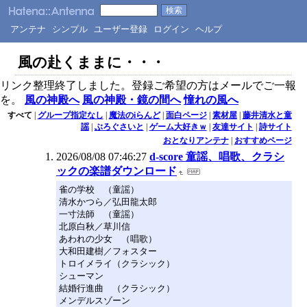
アンテナ
シンプル
ユーザー登録
ログイン
ヘルプ
風の赴くままに・・・
リンク整理終了しました。登録ご希望の方はメールでご一報
を。
風の神殿へ
風の神殿・鏡の間へ
憧れの風へ
すべて
|
グループ指定なし
|
魔法のiらんど
|
面白ページ
|
素材屋
|
藤井清水と童
謡
|
ぶろぐさいと
|
ゲーム大好きｗ
|
友達サイト
|
詩サイト
おとなりアンテナ
|
おすすめページ
2026/08/08 07:46:27
d-score 童謡、唱歌、クラシ
ックの楽譜ダウンロード
雀の学校 （童謡）
清水かつら／弘田龍太郎
一寸法師 （童謡）
北原白秋／草川信
あわれの少女 （唱歌）
大和田建樹／フォスター
トロイメライ（クラシック）
シューマン
結婚行進曲 （クラシック）
メンデルスゾーン