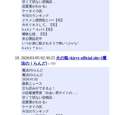
甘くて切ない恋物語…
恋愛運がわかる♪
ケータイ小説
今日のランキング
イケメン誘拐犯と×××【完】
今すぐキスして。【完】
b a b y ＊ d o l l【完】
曖昧な彼。【完】
非公開設定中
いつか弟に殺されそうで怖い＼(^o^)／
b a b y ＊ k i s
2026/01/05 02:30:25
火の狐=kirye official site=[魔
法のｉらんど]
魔法のiらんど
魔法のiらんど
2026.01.02
最新ニュース
立ち読みができるよ！
小説最優秀賞「出会い系サイトの…」
甘くて切ない恋物語…
恋愛運がわかる♪
ケータイ小説
今日のランキング