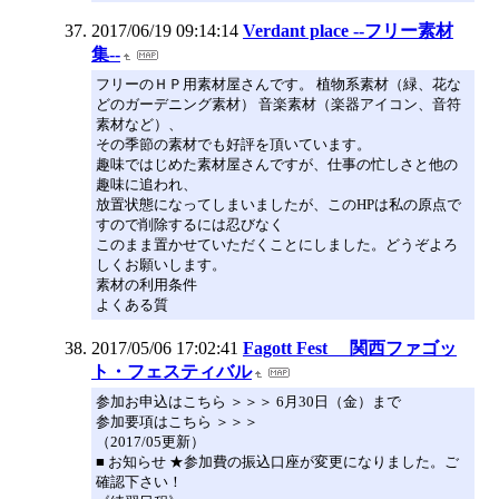
2017/06/19 09:14:14
Verdant place --フリー素材
集--
フリーのＨＰ用素材屋さんです。 植物系素材（緑、花な
どのガーデニング素材） 音楽素材（楽器アイコン、音符
素材など）、
その季節の素材でも好評を頂いています。
趣味ではじめた素材屋さんですが、仕事の忙しさと他の
趣味に追われ、
放置状態になってしまいましたが、このHPは私の原点で
すので削除するには忍びなく
このまま置かせていただくことにしました。どうぞよろ
しくお願いします。
素材の利用条件
よくある質
2017/05/06 17:02:41
Fagott Fest 関西ファゴッ
ト・フェスティバル
参加お申込はこちら ＞＞＞ 6月30日（金）まで
参加要項はこちら ＞＞＞
（2017/05更新）
■ お知らせ ★参加費の振込口座が変更になりました。ご
確認下さい！