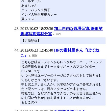
ペールエール
あまちゃん
ニューバランス男子
インド人完全無視カレー
夏フェス
2012/10/02 18:22:36
加工自由な風景写真 賑町笑
劇場写真素材分室
【更新記録】
2012/08/23 12:45:40
HPの素材屋さん『ぽてね
こ』
こちらは独自ドメインからレンタルサーバー、フレッツ
接続専用会員までトータルサポートのプロバイダー、
BiG-NETです。
いつも弊社ユーザーのページにアクセスをして頂きまし
てありがとうございます。
申し訳ございませんが、お客様がアクセス要求されまし
た上記ページは、現在アクセスが出来ません。
弊社では、なぜアクセスできないのかと言う第三者から
のお問い合わせにはお答えすることが出来ません。
もしこのペー