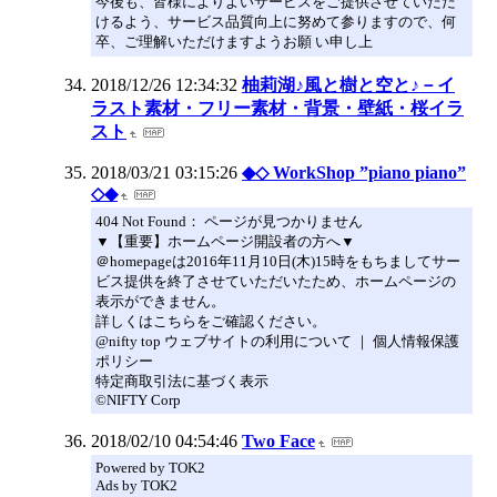
今後も、皆様によりよいサービスをご提供させていただ
けるよう、サービス品質向上に努めて参りますので、何
卒、ご理解いただけますようお願 い申し上
2018/12/26 12:34:32
柚莉湖♪風と樹と空と♪－イ
ラスト素材・フリー素材・背景・壁紙・桜イラ
スト
2018/03/21 03:15:26
◆◇ WorkShop ”piano piano”
◇◆
404 Not Found： ページが見つかりません
▼【重要】ホームページ開設者の方へ▼
＠homepageは2016年11月10日(木)15時をもちましてサー
ビス提供を終了させていただいたため、ホームページの
表示ができません。
詳しくはこちらをご確認ください。
@nifty top ウェブサイトの利用について ｜ 個人情報保護
ポリシー
特定商取引法に基づく表示
©NIFTY Corp
2018/02/10 04:54:46
Two Face
Powered by TOK2
Ads by TOK2