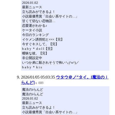
2026.01.02
最新ニュース
立ち読みができるよ！
小説最優秀賞「出会い系サイトの…」
甘くて切ない恋物語…
恋愛運がわかる♪
ケータイ小説
今日のランキング
イケメン誘拐犯と×××【完】
今すぐキスして。【完】
b a b y ＊ d o l l【完】
曖昧な彼。【完】
非公開設定中
いつか弟に殺されそうで怖い＼(^o^)／
b a b y ＊ k i s
2026/01/05 05:03:35
ウタウ＠ノ”タイ。[魔法のｉ
らんど]
魔法のiらんど
魔法のiらんど
2026.01.02
最新ニュース
立ち読みができるよ！
小説最優秀賞「出会い系サイトの…」