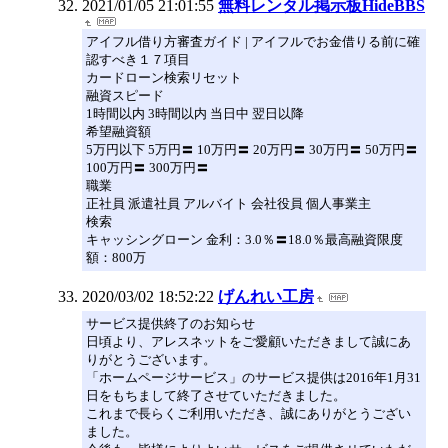
2021/01/05 21:01:55
無料レンタル掲示板HideBBS
アイフル借り方審査ガイド | アイフルでお金借りる前に確
認すべき１７項目
カードローン検索リセット
融資スピード
1時間以内 3時間以内 当日中 翌日以降
希望融資額
5万円以下 5万円〓 10万円〓 20万円〓 30万円〓 50万円〓
100万円〓 300万円〓
職業
正社員 派遣社員 アルバイト 会社役員 個人事業主
検索
キャッシングローン 金利：3.0％〓18.0％最高融資限度
額：800万
2020/03/02 18:52:22
げんれい工房
サービス提供終了のお知らせ
日頃より、アレスネットをご愛顧いただきまして誠にあ
りがとうございます。
「ホームページサービス」のサービス提供は2016年1月31
日をもちまして終了させていただきました。
これまで長らくご利用いただき、誠にありがとうござい
ました。