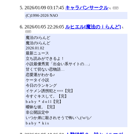
2026/01/09 03:17:45
キャラバンサークル
(C)1996-2026 NAO
2026/01/05 22:26:05
ルヒエル[魔法のｉらんど]
魔法のiらんど
魔法のiらんど
2026.01.02
最新ニュース
立ち読みができるよ！
小説最優秀賞「出会い系サイトの…」
甘くて切ない恋物語…
恋愛運がわかる♪
ケータイ小説
今日のランキング
イケメン誘拐犯と×××【完】
今すぐキスして。【完】
b a b y ＊ d o l l【完】
曖昧な彼。【完】
非公開設定中
いつか弟に殺されそうで怖い＼(^o^)／
b a b y ＊ k i s