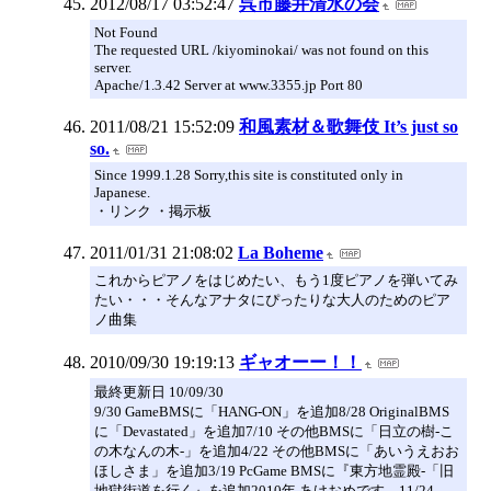
2012/08/17 03:52:47
呉市藤井清水の会
Not Found
The requested URL /kiyominokai/ was not found on this
server.
Apache/1.3.42 Server at www.3355.jp Port 80
2011/08/21 15:52:09
和風素材＆歌舞伎 It’s just so
so.
Since 1999.1.28 Sorry,this site is constituted only in
Japanese.
・リンク ・掲示板
2011/01/31 21:08:02
La Boheme
これからピアノをはじめたい、もう1度ピアノを弾いてみ
たい・・・そんなアナタにぴったりな大人のためのピア
ノ曲集
2010/09/30 19:19:13
ギャオーー！！
最終更新日 10/09/30
9/30 GameBMSに「HANG-ON」を追加8/28 OriginalBMS
に「Devastated」を追加7/10 その他BMSに「日立の樹-こ
の木なんの木-」を追加4/22 その他BMSに「あいうえおお
ほしさま」を追加3/19 PcGame BMSに『東方地霊殿-「旧
地獄街道を行く』を追加2010年 あけおめです。11/24