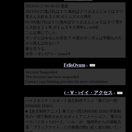
2023/02/27 00:00:03 更新
2023/02/27逃げれば１つ 進めば２つ おまんじゅうは３つ
雪さん大好き２１年 ボトムズ４０周年
00:00(逃げれば１つ 進めば２つ おまんじゅうは３つ 雪さ
ん大好き２１年 ボトムズ４０周年)→withB
こんな感じでした。
ガンダムはゆるふわ百合？ 今度のガンダムは学園ものだ
から死人は出ない？
嘘を言うな。
水月 ～すいげつ～ Grand P
2022/11/01 11:45:38
FelisOvum
Account Suspended
This Account has been suspended.
Contact your hosting provider for more information.
2022/01/22 22:29:06
(・∀・)イイ・アクセス
ハイクオリティロボット自主制作アニメ『果ての一閃
EPISODE ZERO』
■【自主制作アニメ】果ての一閃 EPISODE ZERO 卒業制
作の一環で制作されたロボットアニメーション。 軍のエ
ースパイロットの一人「ハル」が、地球外からの侵略兵
器「ブラックナイト」との最後の戦い赴く姿が描いてい