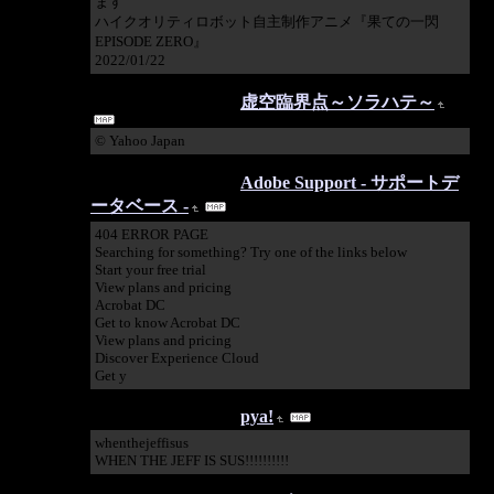
ます
ハイクオリティロボット自主制作アニメ『果ての一閃
EPISODE ZERO』
2022/01/22
2021/07/08 21:48:02
虚空臨界点～ソラハテ～
© Yahoo Japan
2021/07/01 14:35:58
Adobe Support - サポートデ
ータベース -
404 ERROR PAGE
Searching for something? Try one of the links below
Start your free trial
View plans and pricing
Acrobat DC
Get to know Acrobat DC
View plans and pricing
Discover Experience Cloud
Get y
2021/05/29 22:52:58
pya!
whenthejeffisus
WHEN THE JEFF IS SUS!!!!!!!!!!