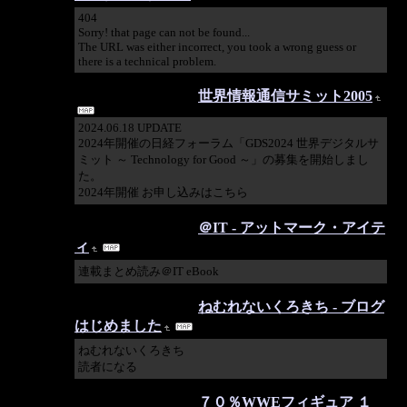
404
Sorry! that page can not be found...
The URL was either incorrect, you took a wrong guess or
there is a technical problem.
2024/06/19 11:27:14
世界情報通信サミット2005
2024.06.18 UPDATE
2024年開催の日経フォーラム「GDS2024 世界デジタルサ
ミット ～ Technology for Good ～」の募集を開始しまし
た。
2024年開催 お申し込みはこちら
2024/06/05 17:21:05
＠IT - アットマーク・アイテ
ィ
連載まとめ読み＠IT eBook
2024/03/27 16:55:51
ねむれないくろきち - ブログ
はじめました
ねむれないくろきち
読者になる
2024/01/10 00:14:34
７０％WWEフィギュア １