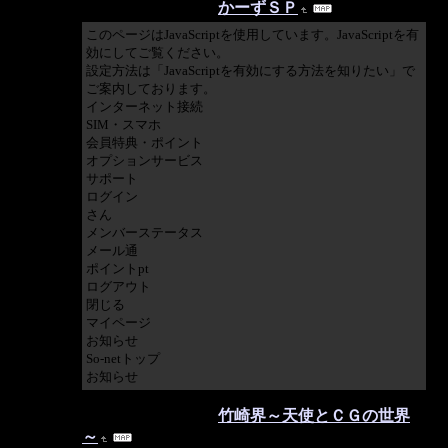
2021/01/28 20:47:25
かーずＳＰ
このページはJavaScriptを使用しています。JavaScriptを有
効にしてご覧ください。
設定方法は「JavaScriptを有効にする方法を知りたい」で
ご案内しております。
インターネット接続
SIM・スマホ
会員特典・ポイント
オプションサービス
サポート
ログイン
さん
メンバーステータス
メール通
ポイントpt
ログアウト
閉じる
マイページ
お知らせ
So-netトップ
お知らせ
2021/01/28 17:21:32
竹崎界～天使とＣＧの世界
～