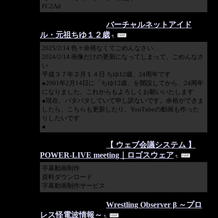
FC2Ad
2025/02/18 05:31:27
バーチャルネットアイド
ル・元祖ちゆ１２歳
2025/2/14 色々余裕なくてごめんなさい…
2024/2/14 画像だけの更新になってしまって、ごめんなさ
い
平成３７年２月１４日 ちゆ12歳、24周年です
●2001年2月14日に「ちゆ12歳」を開設してから、24周年
になりました。これからもよろしくお願いいたします
●現在、バタバタしていて申し訳ないです。余裕ができま
したら、こちらも更新したり、YouTubeの動画も作った
りしたいです
●
2025/01/24 23:17:36
【 ウェブ会議システム 】
POWER-LIVE meeting｜ロゴスウェア
字幕動画制作
資料ダウンロード
字幕動画制作サービス
2024/10/27 00:34:02
Wrestling Observer β ～プロ
レス怪電波情報～