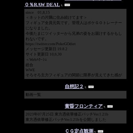
０％RAW DEAL
since 01,8,15
＜ネットの片隅に住み続けてます＞
フィギュア全員元気です。管理人はポケＧＯトレーナー
になりました。
今後たまにツイッターから兄弟の姿をお届けするかもし
れないです。
https://twitter.com/PokeGOdiet
メッセージ更新日 19.8.2
サイト更新日 10,6,30
＜Webﾊｸｰｼｭ
総合
WWE
そろそろ主力フィギュアの関節に限界が見えてきた感が
2023/11/23 06:56:18
自想記２
動画一覧
2023/07/26 09:47:08
黄昏フロンティア
2023年07月25日 東方憑依華修正パッチVer.1.21b
東方憑依華修正パッチVer.1.21bを公開しました
2023/02/27 00:04:06
ＣＧ定点観測