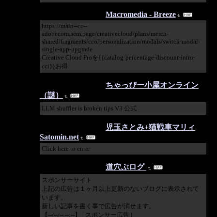
2026/04/30 13:49:51
Macromedia - Breeze
https://main--cc--
adobecom.aem.page/creativecloud/plans/merch-
shared/fragments/cco/personalization/modals/switch-modal-
single-app-upgrade
Creative Cloud Proを{{catalog-percentage-discount-intro-
cci}}お得
2026/03/26 17:24:04
ちゃっぴー小屋オンライン
（謎）
LLM shuffler is broken tips V3 公式
2026/02/19 23:23:45
児玉さとみ+猫戦車マリィ
Satomin.net
Click here to enter
2025/10/20 22:49:45
道穴ぶログ
スポンサーサイト
上記の広告は１ヶ月以上更新のないブログに表示されて
います。
新しい記事を書く事で広告が消せます。
【--/--/-- --:--】 | スポンサー広告 |