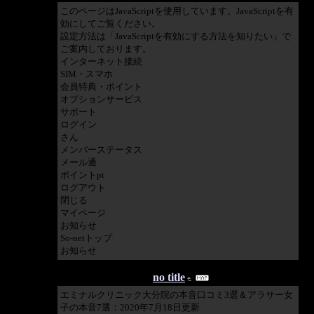
このページはJavaScriptを使用しています。JavaScriptを有
効にしてご覧ください。
設定方法は「JavaScriptを有効にする方法を知りたい」で
ご案内しております。
インターネット接続
SIM・スマホ
会員特典・ポイント
オプションサービス
サポート
ログイン
さん
メンバーステータス
メール通
ポイントpt
ログアウト
閉じる
マイページ
お知らせ
So-netトップ
お知らせ
2020/07/19 00:54:27
no title
エミナルクリニック大分院の本音口コミ3選＆アラサー女
子の本音7選：2020年7月18日更新