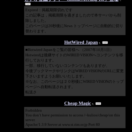
Expired：掲載期限切れです
この記事は，掲載期限を過ぎましたので本サーバから削
除しました。
このページは20秒後にNews トップページに自動的に切り
替わります。
2010/03/24 00:00:43
HotWired Japan
■Hotwired Japanをご覧の皆様へ （2007年10月1日）
Hotwiredは後継サイトのWIRED VISIONへコンテンツを移
行しております。
一部、移行していないコンテンツもありますが、
今後ブックマークやリンクはWIRED VISIONのURLに変更
下さいますようお願いいたします。
※なお、このページは２０秒後にWIRED VISIONのトップ
ページへ自動転送されます。
転送さ
2009/03/27 00:50:06
Cheap Magic
Forbidden
You don’t have permission to access /~kulios/cheap/on this
server.
Apache/1.3.9 Server at www.st.rim.or.jp Port 80