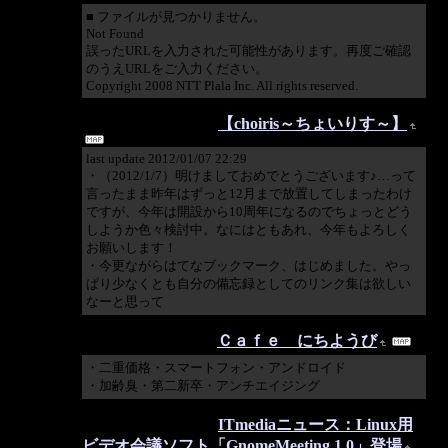
■ ファイルが見つかりません。
Not Found
誤ったURLを入力された可能性があります。再度ご確認
のうえURLをご入力ください。
Copyright 2008 NTT Plala Inc. All rights reserved.
2012/01/07 23:29:09
【choiris～ちょいりす～】
last update 2012/01/07 22:29
・（2012/1/7）明けましておめでとうございます♪…って
言ったまま昨年はずっと12月まで放置してしまったわけ
ですが、今年は開設から10周年になるのでちょっとどう
しようか色々検討中。なにはともあれ、今年もよろしく
お願いします！
・今更ながらはてなブックマーク、はじめました。やっ
ぱり少なくとも自分の備忘録としてのリンク集は欲しい
なーと思って
2011/01/07 15:54:50
Ｃａｆｅ にちようび
・二重価格・スマートフォン・アンドロイド
・加齢臭・第二新卒・アンチエイジング
2010/03/24 00:06:58
ITmediaニュース：Linux用
ビデオ会議ソフト「GnomeMeeting 1.0」登場