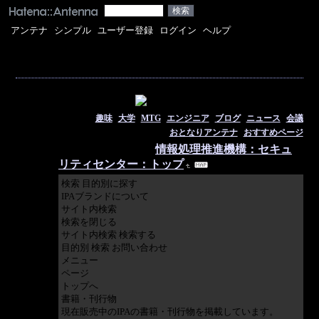
アンテナ
シンプル
ユーザー登録
ログイン
ヘルプ
Azsaのアンテナ
コレピク始めました。
すべて
|
趣味
|
大学
|
MTG
|
エンジニア
|
ブログ
|
ニュース
|
会議
おとなりアンテナ
|
おすすめページ
2026/08/06 18:14:14
情報処理推進機構：セキュ
リティセンター：トップ
検索 目的別に探す
IPAブランドについて
サイト内検索
検索を閉じる
サイト内検索 検索する
目的別 検索 お問い合わせ
メニュー
ページ
トップへ
書籍・刊行物
現在販売中のIPAの書籍・刊行物を掲載しています。