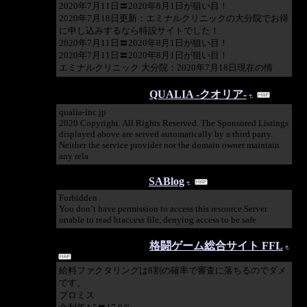
2020年7月11日〓2020年8月1日が狙い目！
2020年7月18日更新：エミナルクリニックの大分院でお得
に申し込みするなら特設サイトでした！
2020年7月11日〓2020年8月1日が狙い目！
2020年7月11日〓2020年8月1日が狙い目！
エミナルクリニック 大分院：2020年7月18日現在の情
2020/07/02 15:05:01
QUALIA -クオリア-
qualia-inc.jp
2020 Copyright. All Rights Reserved. The Sponsored Listings
displayed above are served automatically by a third party.
Neither the service provider nor the domain owner maintain
any rela
2020/04/20 11:23:32
SABlog
Forbidden
You don’t have permission to access this resource.Server
unable to read htaccess file, denying access to be safe
2020/04/11 12:27:06
格闘ゲーム総合サイト FFL
給料ファクタリングは8割の確率で審査に落ちるのでダメ
です。
プロミス