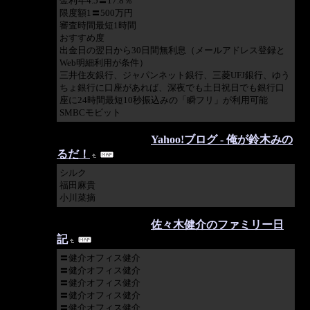
金利年4.5〓17.8％
限度額1〓500万円
審査時間最短1時間
おすすめ度
出金日の翌日から30日間無利息（メールアドレス登録と
Web明細利用が条件）
三井住友銀行、ジャパンネット銀行、三菱UFJ銀行、ゆう
ちょ銀行に口座があれば、深夜でも土日祝日でも銀行口
座に24時間最短10秒振込みの「瞬フリ」が利用可能
SMBCモビット
2019/12/16 10:03:03
Yahoo!ブログ - 俺が鈴木みの
るだ！
シルク
福田麻貴
小川菜摘
2019/12/07 06:51:22
佐々木健介のファミリー日
記
〓健介オフィス健介
〓健介オフィス健介
〓健介オフィス健介
〓健介オフィス健介
〓健介オフィス健介