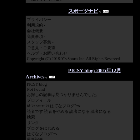
2019/05/03 15:13:21
スポーツナビ
プライバシー -
利用規約 -
会社概要 -
免責事項 -
スタッフ募集 -
ご意見・ご要望 -
ヘルプ・お問い合わせ
Copyright (C) 2019 Y’s Sports Inc. All Rights Reserved.
2019/04/15 07:47:36
PICSY blog: 2005年12月
Archives
PICSY blog
Not Found
お探しの記事は見つかりませんでした。
プロフィール
id:kensuzuki はてなブログPro
読者です 読者をやめる 読者になる 読者になる
検索
リンク
ブログをはじめる
はてなブログPro
最新記事