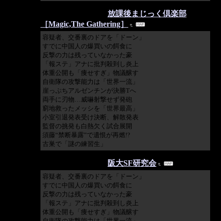
2018/06/27 10:06:15
放課後まじっく倶楽部
［Magic,The Gathering］
容疑者、交番裏のドアを「ドーン」
すでに中国人の爆買いの餌食に
反撃の力は残っていなかった豪
「報ステ」アナに批判殺到し炎上
体重公開も「痩せすぎ」物議醸す
自衛隊の攻撃能力は「世界一流」
崖っぷちアルゼンチンが決勝Tへ
両手に刃物…威嚇射撃せず発砲
窮地救ったメッシを「世界最高」
小室引退発表受け決断、解散発表
監督の挑発も白熱欠く試合展開
須藤“禁断暴露”で遺恨が再燃!?
古巣で「謎の練習生」
2018/06/27 09:55:14
阪大SF研究会
容疑者、交番裏のドアを「ドーン」
すでに中国人の爆買いの餌食に
反撃の力は残っていなかった豪
「報ステ」アナに批判殺到し炎上
体重公開も「痩せすぎ」物議醸す
自衛隊の攻撃能力は「世界一流」