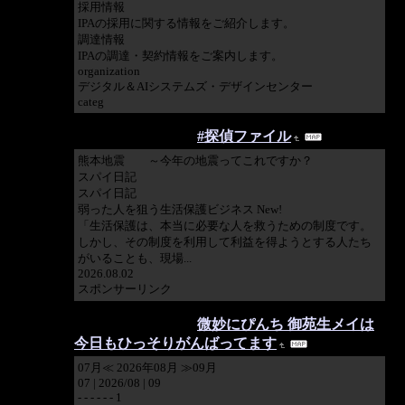
採用情報
IPAの採用に関する情報をご紹介します。
調達情報
IPAの調達・契約情報をご案内します。
organization
デジタル＆AIシステムズ・デザインセンター
categ
2026/08/02 11:10:28
#探偵ファイル
熊本地震 ～今年の地震ってこれですか？
スパイ日記
スパイ日記
弱った人を狙う生活保護ビジネス New!
「生活保護は、本当に必要な人を救うための制度です。
しかし、その制度を利用して利益を得ようとする人たち
がいることも、現場...
2026.08.02
スポンサーリンク
2026/08/02 05:29:37
微妙にぴんち 御苑生メイは
今日もひっそりがんばってます
07月≪ 2026年08月 ≫09月
07 | 2026/08 | 09
- - - - - - 1