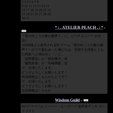
2 3 4 5 6 7 8
9 10 11 12 13 14 15
16 17 18 19 20 21 22
23 24 25 26 27 28 29
30 31 - - - - -
2026/07/26 10:17:08
* : . ATELIER PEACH . : *
「壁の向こうの妻の嬌声ｆ」に、ピーチメンバー が出
演！
ANIM様より発売されるPCゲーム「壁の向こうの妻の嬌
声ｆ～かつて戯れあった俺たちは、交錯する淫宴ととも
に肉欲へと溺れゆく～」に、
『波野夏花』が「徳永爽月」役
『藤邑鈴香』が「寺崎璃愛」役
で、出演いたします。
どうぞよろしくお願いします！
作品情報はこちらからどうぞ！
で、出演いたします。
どうぞよろしくお願いします！
作品情報はこちらか
2026/06/26 19:47:10
Wisdom Guild
06/23 マーベル スーパー・ヒーローズ 統率者デッキ カー
ドリスト