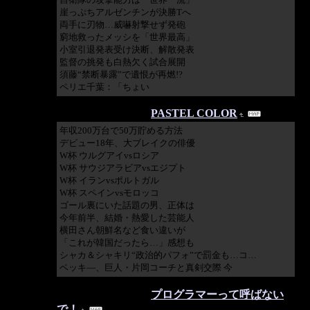
崖っぷちアルゼンチンが決勝Tへ
両手に刃物…威嚇射撃せず発砲
窮地救ったメッシを「世界最高」
小室引退発表受け決断、解散発表
監督の挑発も白熱欠く試合展開
須藤“禁断暴露”で遺恨が再燃!?
ペリエ千葉：「ちょい
2018/06/26 03:20:06
PASTEL COLOR
年収200万台で50万貯める方法
デビュー18年、大ブレイクの俳優
W杯 ウルグアイvsロシア
W杯 サウジアラビアvsエジプト
W杯 イランvsポルトガル
W杯 スペインvsモロッコ
ゴール裏にいた話題の男、正体は
今年前半、結婚・熱愛した芸能人
横田さん朝鮮名など食い違いが
「これが韓国だったら…」感想も
シャカ＆シャキリ“政治的パフォ”で罰金も…コ…
ベッキ―、巨人・片岡コーチと真剣交際 今
2018/03/23 07:36:36
プログラマーって呼ばない
で！