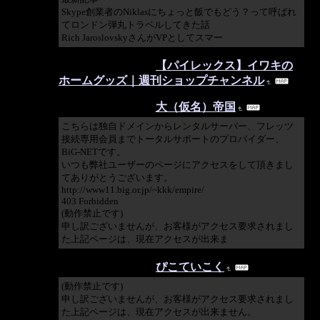
Skype創業者のNiklasにちょっと飯でもどう？って呼ばれ
てロンドン弾丸トラベルしてきた話
Rich JaroslovskyさんがVPとしてスマー
2018/12/26 12:33:11
【パイレックス】イワキの
ホームグッズ｜週刊ショップチャンネル
2018/11/09 22:49:13
大（仮名）帝国
こちらは独自ドメインからレンタルサーバー、フレッツ
接続専用会員までトータルサポートのプロバイダー、
BiG-NETです。
いつも弊社ユーザーのページにアクセスをして頂きまし
てありがとうございます。
http://www11.big.or.jp/~kkk/empire/
403 Forbidden
(動作禁止です)
申し訳ございませんが、お客様がアクセス要求されまし
た上記ページは、現在アクセスが出来ま
2018/11/09 15:31:20
ぴこていこく
(動作禁止です)
申し訳ございませんが、お客様がアクセス要求されまし
た上記ページは、現在アクセスが出来ません。