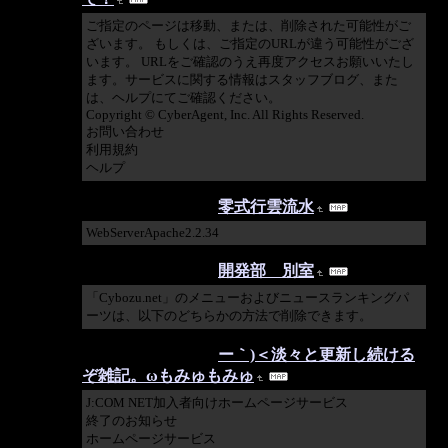
ご指定のページは移動、または、削除された可能性がご
ざいます。 もしくは、ご指定のURLが違う可能性がござ
います。 URLをご確認のうえ再度アクセスお願いいたし
ます。サービスに関する情報はスタッフブログ、また
は、ヘルプにてご確認ください。
Copyright © CyberAgent, Inc. All Rights Reserved.
お問い合わせ
利用規約
ヘルプ
2017/07/27 20:26:44
零式行雲流水
WebServerApache2.2.34
2017/04/03 18:30:39
開発部 別室
「Cybozu.net」のメニューおよびニュースランキングパ
ーツは、以下のどちらかの方法で削除できます。
2017/03/03 13:36:53
ー｀)＜淡々と更新し続ける
ぞ雑記。ωもみゅもみゅ
J:COM NET加入者向けホームページサービス
終了のお知らせ
ホームページサービス