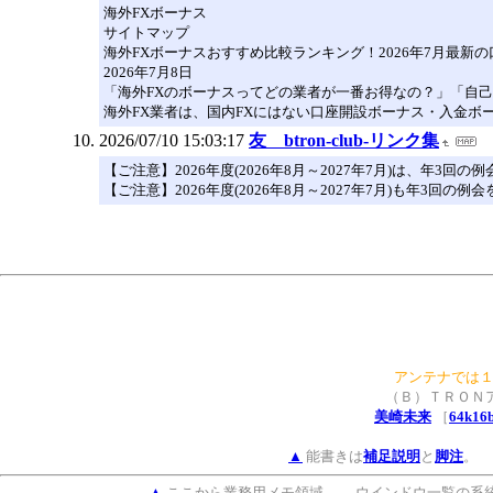
海外FXボーナス
サイトマップ
海外FXボーナスおすすめ比較ランキング！2026年7月最新
2026年7月8日
「海外FXのボーナスってどの業者が一番お得なの？」「自
海外FX業者は、国内FXにはない口座開設ボーナス・入金ボ
2026/07/10 15:03:17
友 btron-club-リンク集
【ご注意】2026年度(2026年8月～2027年7月)は、年3
【ご注意】2026年度(2026年8月～2027年7月)も年3回
アンテナでは１
（Ｂ）ＴＲＯＮ
美崎未来
［
64k16b
▲
能書きは
補足説明
と
脚注
。 
▲
ここから業務用メモ領域→ ウインドウ一覧の系