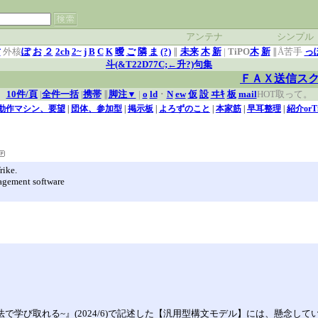
アンテナ
シンプル
竹
外核
ぽ
お
２
2ch
2~
j
B
C
K
曖
ご
隣
ま
(?)
∥
未来
木
新
|
TiPO
木
新
∥Å苦手
っぽ
斗(&T22D77C;←升?)句集
ＦＡＸ送信ス
10件/頁
|
全件一括
|
携帯
∥
脚注▼
|
o
ld
･
N
ew
仮
設
ヰｷ
板
mail
HOT取って。
AQ,動作マシン、要望
|
団体、参加型
|
掲示板
|
よろずのこと
|
本家筋
|
早耳整理
|
紹介orT
rike.
agement software
で学び取れる~』(2024/6)で記述した【汎用型構文モデル】には、懸念