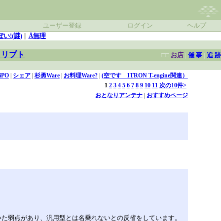
ユーザー登録
ログイン
ヘルプ
い!(謎)
∥
Å無理
クリプト
□□
お店
|
催
事
|
追
跡
iPO
|
シェア
|
杉勇Ware
|
お料理Ware?
|
(空です ITRON T-engine関連）
1
2
3
4
5
6
7
8
9
10
11
次の10件>
おとなりアンテナ
|
おすすめページ
していた弱点があり、汎用型とは名乗れないとの反省をしています。