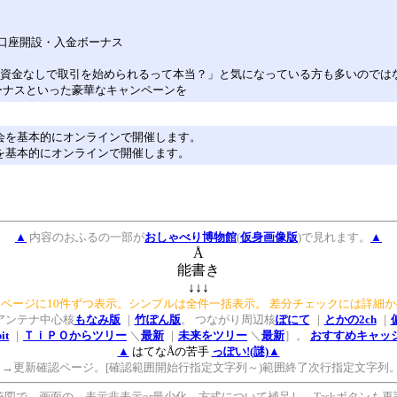
の口座開設・入金ボーナス
己資金なしで取引を始められるって本当？」と気になっている方も多いのでは
ーナスといった豪華なキャンペーンを
回の例会を基本的にオンラインで開催します。
の例会を基本的にオンラインで開催します。
▲
内容のおふるの一部が
おしゃべり博物館
(
仮身画像版
)で見れます。
▲
Å
能書き
↓↓↓
ページに10件ずつ表示。シンプルは全件一括表示。 差分チェックには詳細
アンテナ中心核
もなみ版
｜
竹ぽん版
。 つながり周辺核
ぽにて
｜
とかの2ch
｜
it
｜
ＴｉＰＯからツリー
＼
最新
｜
未来をツリー
＼
最新
］。
おすすめキャッシ
▲
はてなÅの苦手
っぽい!(謎)
▲
→更新確認ページ。[確認範囲開始行指定文字列～)範囲終了次行指定文字列
統図で、画面の 表示非表示or最少化 方式について補足し Taskボタ