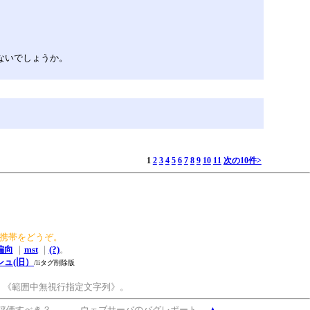
ないでしょうか。
1
2
3
4
5
6
7
8
9
10
11
次の10件>
か携帯をどうぞ。
偏向
｜
mst
｜
(?)
。
ュ(旧）
/liタグ削除版
。《範囲中無視行指定文字列》。
ンも再評価すべき？ ウェブサーバのバグレポート
▲