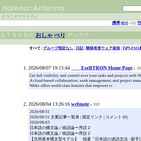
ようこそゲストさん
携帯
|
RSS
Å核
ＢＴＲＯＮの
おしゃ
べり
アンテナ
すべて
|
グループ指定なし
|
日記
|
開発有形ウェア発信
|
TiPS,F
2026/08/07 19:15:44
EseBTRON Home Page
Get full visibility and control over your tasks and projects with W
A cloud-based collaboration, work management, and project man
Wrike offers world-class features that empower cr
2026/08/04 13:26:16
webnote
2026/08/31
2026/08/31 主要記事一覧表 | 固定リンク | コメント (0)
2026/08/03
日本語の構文論／統語論ー序説２
日本語の構文論／統語論ー序説２
【汎用基本構文型モデル】 拙著『日本語の述語文法 ~新手法