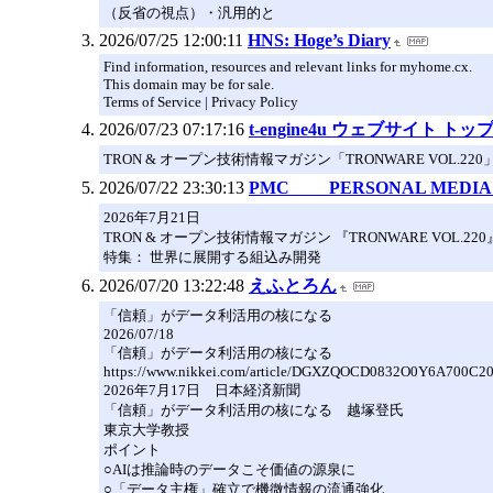
（反省の視点）・汎用的と
2026/07/25 12:00:11
HNS: Hoge’s Diary
Find information, resources and relevant links for myhome.cx.
This domain may be for sale.
Terms of Service | Privacy Policy
2026/07/23 07:17:16
t-engine4u ウェブサイト トッ
TRON & オープン技術情報マガジン「TRONWARE VOL.
2026/07/22 23:30:13
PMC PERSONAL MEDIA 
2026年7月21日
TRON & オープン技術情報マガジン 『TRONWARE VOL.22
特集： 世界に展開する組込み開発
2026/07/20 13:22:48
えふとろん
「信頼」がデータ利活用の核になる
2026/07/18
「信頼」がデータ利活用の核になる
https://www.nikkei.com/article/DGXZQOCD0832O0Y6A700C2
2026年7月17日 日本経済新聞
「信頼」がデータ利活用の核になる 越塚登氏
東京大学教授
ポイント
○AIは推論時のデータこそ価値の源泉に
○「データ主権」確立で機微情報の流通強化