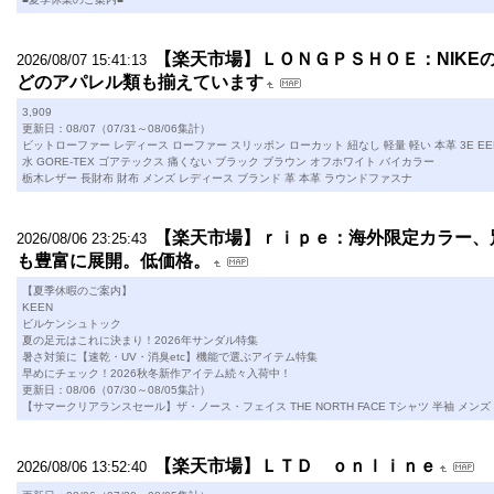
【楽天市場】ＬＯＮＧＰＳＨＯＥ：NIKEの
2026/08/07 15:41:13
どのアパレル類も揃えています
3,909
更新日：08/07（07/31～08/06集計）
ビットローファー レディース ローファー スリッポン ローカット 紐なし 軽量 軽い 本革 3E EEE 
水 GORE-TEX ゴアテックス 痛くない ブラック ブラウン オフホワイト バイカラー
栃木レザー 長財布 財布 メンズ レディース ブランド 革 本革 ラウンドファスナ
【楽天市場】ｒｉｐｅ：海外限定カラー、
2026/08/06 23:25:43
も豊富に展開。低価格。
【夏季休暇のご案内】
KEEN
ビルケンシュトック
夏の足元はこれに決まり！2026年サンダル特集
暑さ対策に【速乾・UV・消臭etc】機能で選ぶアイテム特集
早めにチェック！2026秋冬新作アイテム続々入荷中！
更新日：08/06（07/30～08/05集計）
【サマークリアランスセール】ザ・ノース・フェイス THE NORTH FACE Tシャツ 半袖 メ
【楽天市場】ＬＴＤ ｏｎｌｉｎｅ
2026/08/06 13:52:40