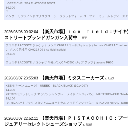
LORER CHELSEA FLATFORM BOOT
36,300
円
ハンター リファインド エクスプローラー フラットフォーム ローファー ミュール レディース 23.0cm
【楽天市場】ｉｃｅ ｆｉｅｌｄ：ナイキ別
2026/08/08 00:02:04
ストリートブランドガンガン入荷中
ラコステ LACOSTE ジャケット メンズ CH022J コーチジャケット ( lacoste CH022J Coach
ン メンズ 男性用 CH022J-99 ) ice field icefield
26,400
円
ラコステ LACOSTE ポロシャツ 半袖 メンズ PH050J ジップ アップ ( lacoste PH05
【楽天市場】ミタスニーカーズ
2026/08/07 23:55:03
KEEN [キーン ユニーク] UNEEK BLACK/BLACK (1014097)
14,300
PATRICK [パットリック マラソンシャンブレー メイドインジャパン] MARATHON-CHB "Made in 
18,150
PATRICK [パトリック スタジアムニュートラル メイドインジャパン] STADIUM-NTRAL "Made i
【楽天市場】ＰＩＳＴＡＣＣＨＩＯ：プー
2026/08/07 22:52:11
ジュアリーセレクトシューズショップ