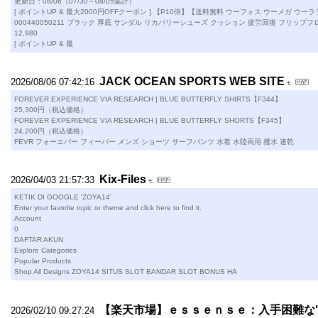
更新日：08/06（07/30～08/05集計）
[ ポイントUP & 最大2000円OFFクーポン ] 【P10倍】【送料無料 ウーフォス ウーメガ ウーララ ウ
000440050211 ブラック 厚底 サンダル リカバリーシューズ クッション 疲労回復 フリップフロ
12,980
[ ポイントUP & 最
JACK OCEAN SPORTS WEB SITE
2026/08/06 07:42:16
FOREVER EXPERIENCE VIA RESEARCH | BLUE BUTTERFLY SHIRTS【F344】
25,300円（税込価格）
FOREVER EXPERIENCE VIA RESEARCH | BLUE BUTTERFLY SHORTS【F345】
24,200円（税込価格）
FEVR フォーエバー フィーバー メンズ ショーツ サーフパンツ 水着 水陸両用 撥水 速乾
Kix-Files
2026/04/03 21:57:33
KETIK DI GOOGLE 'ZOYA14'
Enter your favorite topic or theme and click here to find it.
Account
0
DAFTAR AKUN
Explore Categories
Popular Products
Shop All Designs ZOYA14 SITUS SLOT BANDAR SLOT BONUS HA
【楽天市場】ｅｓｓｅｎｓｅ：入手困難な
2026/02/10 09:27:24