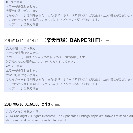
■エラー原因
エラーが発生しました。
大変申し訳ございません。
こちらのページは削除された、またはURL（ページアドレス）が変更された可能性がございま
（このページから自動的にショップのトップページへ切り替わります。）
トップページに戻る場合
【楽天市場】BANPERHIT!
2015/10/14 18:14:59
楽天市場トップへ戻る
ページが表示できません
このページは3秒後にショップのトップページに移動します
※切替わらない場合は、ここをクリックしてください。
■エラー原因
エラーが発生しました。
大変申し訳ございません。
こちらのページは削除された、またはURL（ページアドレス）が変更された可能性がございま
（このページから自動的にショップのトップページへ切り替わります。）
トップページに戻る場合
crib
2014/06/16 01:50:55
このドメインを購入する。
2014 Copyright. All Rights Reserved. The Sponsored Listings displayed above are served autom
vider nor the domain owner maintain any relat