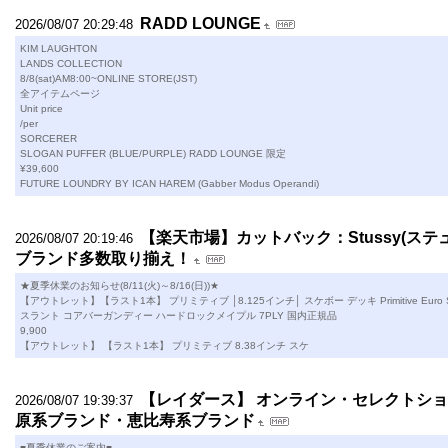
RADD LOUNGE
2026/08/07 20:29:48
KIM LAUGHTON
LANDS COLLECTION
8/8(sat)AM8:00~ONLINE STORE(JST)
全アイテムページ
Unit price
/per
SORCERER
SLOGAN PUFFER (BLUE/PURPLE) RADD LOUNGE 限定
¥39,600
FUTURE LOUNDRY BY ICAN HAREM (Gabber Modus Operandi)
【楽天市場】カットバック：Stussy(ステュ
2026/08/07 20:19:46
ブランド多数取り揃え！
★夏季休業のお知らせ(8/11(火)～8/16(日))★
【アウトレット】【ラスト1本】 プリミティブ │8.125インチ│ スケボー デッキ Primitive Euro Sla
スラント コアバーガンディー ハードロックメイプル 7PLY 国内正規品
9,900
【アウトレット】 【ラスト1本】 プリミティブ 8.38インチ スケ
【レイダース】 オンライン・セレクトシ
2026/08/07 19:39:37
原系ブランド・恵比寿系ブランド
■夏季休業のご案内■