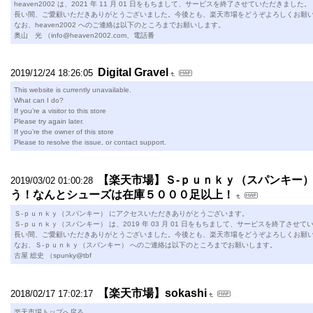
heaven2002 は、2021 年 11 月 01 日をもちまして、サービスを終了させていただきました。
長い間、ご愛顧いただきありがとうございました。今後とも、楽天市場をどうぞよろしくお願
なお、heaven2002 へのご連絡は以下のところまでお願いします。
奥山 光 （info@heaven2002.com、電話番
Digital Gravel
2019/12/24 18:26:05
This website is currently unavailable.
What can I do?
If you’re a visitor to this store
Please try again later.
If you’re the owner of this store
Please to resolve the issue, or contact support.
【楽天市場】Ｓ-ｐｕｎｋｙ（スパンキー
2019/03/02 01:00:28
う！なんとシューズは在庫５０００足以上！
Ｓ-ｐｕｎｋｙ（スパンキー） にアクセスいただきありがとうございます。
Ｓ-ｐｕｎｋｙ（スパンキー） は、2019 年 03 月 01 日をもちまして、サービスを終了させ
長い間、ご愛顧いただきありがとうございました。今後とも、楽天市場をどうぞよろしくお願
なお、Ｓ-ｐｕｎｋｙ（スパンキー） へのご連絡は以下のところまでお願いします。
古屋 総史 （spunky@tbf
【楽天市場】sokashi
2018/02/17 17:02:17
楽天市場トップへ戻る