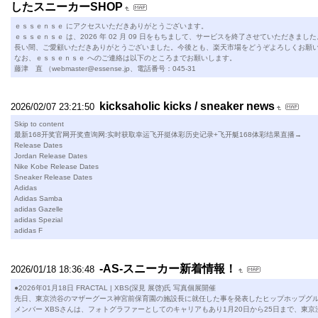
したスニーカーSHOP
ｅｓｓｅｎｓｅ にアクセスいただきありがとうございます。
ｅｓｓｅｎｓｅ は、2026 年 02 月 09 日をもちまして、サービスを終了させていただきました
長い間、ご愛顧いただきありがとうございました。今後とも、楽天市場をどうぞよろしくお願
なお、ｅｓｓｅｎｓｅ へのご連絡は以下のところまでお願いします。
藤津 直 （webmaster@essense.jp、電話番号：045-31
kicksaholic kicks / sneaker news
2026/02/07 23:21:50
Skip to content
最新168开奖官网开奖查询网:实时获取幸运飞开挺体彩历史记录+飞开艇168体彩结果直播→
Release Dates
Jordan Release Dates
Nike Kobe Release Dates
Sneaker Release Dates
Adidas
Adidas Samba
adidas Gazelle
adidas Spezial
adidas F
-AS-スニーカー新着情報！
2026/01/18 18:36:48
●2026年01月18日 FRACTAL | XBS(深見 展啓)氏 写真個展開催
先日、東京渋谷のマザーグース神宮前保育園の施設長に就任した事を発表したヒップホップグループ "NIT
メンバー XBSさんは、フォトグラファーとしてのキャリアもあり1月20日から25日まで、東京渋谷区神宮前