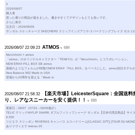
5
2026/08/07
購入者
思った通りの商品が届きました。履きやすくてデザインもとても良いです。
さらに表示
注文日：2026/08/06
サンダル スケッチャーズ SKECHERS スリップインズアリヤ-スパークリングプレイズ モカ 1198
ATMOS
2026/08/07 22:09:23
Monchhichi × atmos
「atmos」のオリジナルキャラクター『TENKYU』が『Monchhichi』とコラボレーション。
NEW ERA® PILL BOX SB atmos
薬箱のようなフォルムが特徴のNEW ERA®「PILL BOX」をベースにした、atmos別注モデル
New Balance 992 Made in USA
登場から20周年を迎える「Made in
【楽天市場】LeicesterSquare：全
2026/08/07 21:58:32
り、レアなスニーカーを安く提供！！
更新日：08/07（07/31～08/06集計）
TELIC テリックW-FLIP SHARK ダブルフィリップシャーク サンダル【日本代理店商品】サ
8,500
リビエラ スリッポン RIVIERAS キャンバス エスパドリーユ[CLASSIC 20℃] [TOUR DU MO
ありリヴィエラ rivieras 20