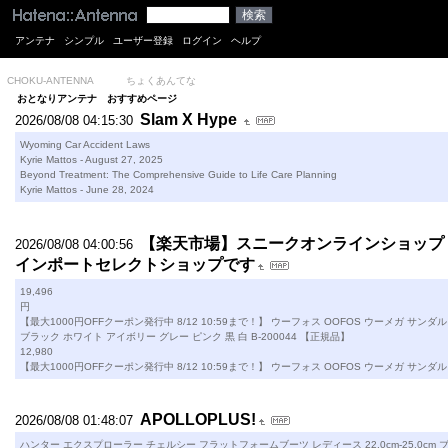
アンテナ
シンプル
ユーザー登録
ログイン
ヘルプ
CHOKU-ANTENNA
ちょくあんてな
おとなりアンテナ
おすすめページ
Slam X Hype
2026/08/08 04:15:30
Wyoming Car Accident Laws
Kyrie Mattos - August 27, 2025
Beyond Treatment: The Comprehensive Guide to Life Care Planning
Kyrie Mattos - June 28, 2024
【楽天市場】スニークオンラインショップ：
2026/08/08 04:00:56
インポートセレクトショップです
19,496
円
【最大1000円OFFクーポン発行中 8/12 10:59まで！】 ウーフォス OOFOS ウーメガ サンダ
ブラック ホワイト アイボリー グレー ピンク 黒 白 B-200044 【正規品】
12,980
【最大1000円OFFクーポン発行中 8/12 10:59まで！】 ウーフォス OOFOS ウーメガ サンダル
APOLLOPLUS!
2026/08/08 01:48:07
ハンター エクスプローラー チェルシー フラットフォームブーツ レディース 22.0cm-25.0cm ブラック