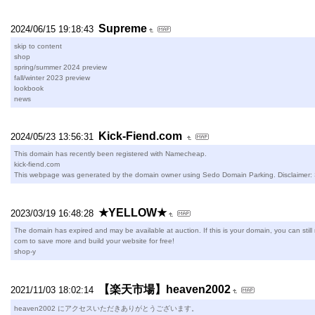
Supreme
2024/06/15 19:18:43
skip to content
shop
spring/summer 2024 preview
fall/winter 2023 preview
lookbook
news
Kick-Fiend.com
2024/05/23 13:56:31
This domain has recently been registered with Namecheap.
kick-fiend.com
This webpage was generated by the domain owner using Sedo Domain Parking. Disclaimer: Se
★YELLOW★
2023/03/19 16:48:28
The domain has expired and may be available at auction. If this is your domain, you can still
com to save more and build your website for free!
shop-y
【楽天市場】heaven2002
2021/11/03 18:02:14
heaven2002 にアクセスいただきありがとうございます。