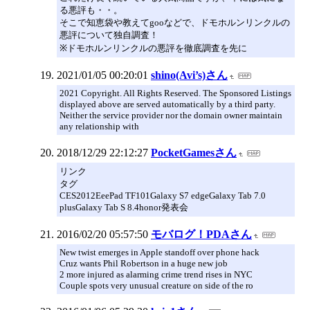
る悪評も・・。
そこで知恵袋や教えてgooなどで、ドモホルンリンクルの
悪評について独自調査！
※ドモホルンリンクルの悪評を徹底調査を先に
2021/01/05 00:20:01
shino(Avi’s)さん
2021 Copyright. All Rights Reserved. The Sponsored Listings
displayed above are served automatically by a third party.
Neither the service provider nor the domain owner maintain
any relationship with
2018/12/29 22:12:27
PocketGamesさん
リンク
タグ
CES2012EeePad TF101Galaxy S7 edgeGalaxy Tab 7.0
plusGalaxy Tab S 8.4honor発表会
2016/02/20 05:57:50
モバログ！PDAさん
New twist emerges in Apple standoff over phone hack
Cruz wants Phil Robertson in a huge new job
2 more injured as alarming crime trend rises in NYC
Couple spots very unusual creature on side of the ro