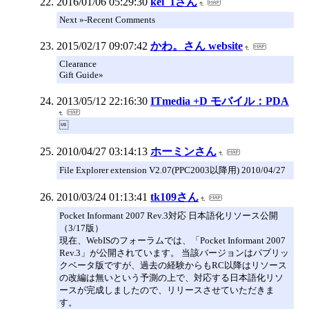
2016/01/06 05:29:30
kei_1さん
Next »-Recent Comments
2015/02/17 09:07:42
かわ。さん website
Clearance
Gift Guide»
2013/05/12 22:16:30
ITmedia +D モバイル：PDA

2010/04/27 03:14:13
ホーミンさん
File Explorer extension V2.07(PPC2003以降用) 2010/04/27
2010/03/24 01:13:41
tk109さん
Pocket Informant 2007 Rev.3対応 日本語化リソース公開
（3/17版）
現在、WebISのフォーラムでは、「Pocket Informant 2007
Rev.3」が公開されています。 当該バージョンはパブリッ
クベータ版ですが、過去の経験からもRC以降はリソース
の改編は無いという予測の上で、対応する日本語化リソ
ースが完成しましたので、リリースさせていただきま
す。