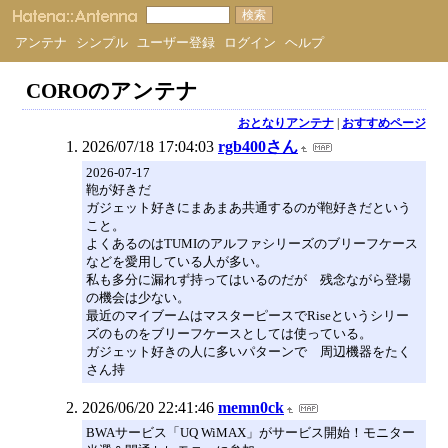
アンテナ
シンプル
ユーザー登録
ログイン
ヘルプ
COROのアンテナ
おとなりアンテナ
|
おすすめページ
2026/07/18 17:04:03
rgb400さん
2026-07-17
鞄が好きだ
ガジェット好きにまあまあ共通するのが鞄好きだという
こと。
よくあるのはTUMIのアルファシリーズのブリーフケース
などを愛用している人が多い。
私も多分に漏れず持ってはいるのだが 残念ながら登場
の機会は少ない。
最近のマイブームはマスターピースでRiseというシリー
ズのものをブリーフケースとしては使っている。
ガジェット好きの人に多いパターンで 周辺機器をたく
さん持
2026/06/20 22:41:46
memn0ck
BWAサービス「UQ WiMAX」がサービス開始！モニター