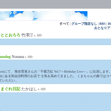
すべて
|
グループ指定なし
|
BBS
|
D
おとなりア
おととおろろ
竹澤汀
anolog
Nonana
inにて、 熊谷育美さんの「千紫万紅 Vol.7～Birthday Live～」に出演し
内にある気仙沼料理のお店で 士気を高めてきました。 くまちゃんの曲ではコ
いただい...
きまぐれ日記
たかはし