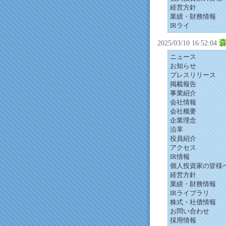
経営方針
業績・財務情報
IRライ
2025/03/10 16:52:04
ニュース
お知らせ
プレスリリース
掲載報告
事業紹介
会社情報
会社概要
企業理念
沿革
役員紹介
アクセス
IR情報
個人投資家の皆様
経営方針
業績・財務情報
IRライブラリ
株式・社債情報
お問い合わせ
採用情報