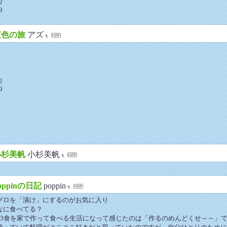
2
9
虹色の旅
アズ
2
9
小杉美帆
小杉美帆
oppinの日記
poppin
グロを「漬け」にするのがお気に入り
なに食べてる？
日3食を家で作って食べる生活になって感じたのは「作るのめんどくせ～～」