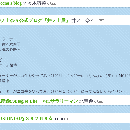
heena’s blog
佐々木詩菜
井ノ上奈々公式ブログ『井ノ上屋』
井ノ上奈々
」ラーナ
」佐々木奈子
伝説の心医～」
ビ
ナー」後輩
ューターがニコ生をやってみたけど月１じゃどーにもなんない（笑）」MC担
放送中
ューターがニコ生をやってみたけど月１じゃどーにもなんないからイベントし
帝遊のBlog of Life Ver.サラリーマン
北帝遊
USIONIA!な３９２６９☆
.com