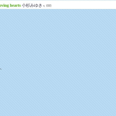
oving hearts
小杉みゆき
へ