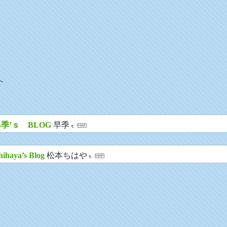
へ
季’ｓ BLOG
早季
ihaya’s Blog
松本ちはや