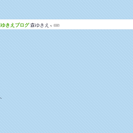
森ゆきえブログ
森ゆきえ
へ