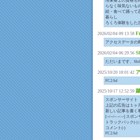
理栄養士の資格も
らなく味気ないも
続・食べて踊って
暮らし
ろくろ体験をした
F
2026/02/04 09:13:58
アクセスデータの
S
2026/02/04 06:29:56
ただいまです、Shi
2025/10/20 18:01:42
FC2Ad
2025/10/17 12:52:59
スポンサーサイト
上記の広告は１ヶ
新しい記事を書く
[--/--/-- --:--] 
トラックバック(-) |
コメント(-)
FC2Ad