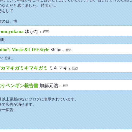
持っていて料理がそこそこ好きだと思っていたのですが、自分ひとりのために
のなんだと感じました。 時間が…
恋をして
次の日、博
rom-yukana
ゆかな
利用
hiho’s Music＆LIFEStyle
Shiho
hoです。
アカマキガミキマキガミ
ミキマキ
蹴りペンギン報告書
加藤元浩
月以上更新のないブログに表示されています。
事で広告が消せます。
スポンサー広告 |