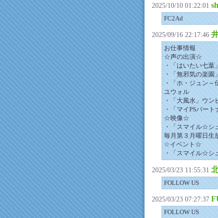
s
2025/10/10 01:22:01
FC2Ad
2025/09/16 22:17:46
お仕事情報
☆声の出演☆
・「はいたい七葉
・「無邪気の楽園
・「ホ・ジュン～
ユウォル
・「大風水」ウン
・「マイPSパート
☆映像☆
・「スマイル☆シ
毎月第３月曜日生
☆イベント☆
・「スマイル☆シ
北
2025/03/23 11:55:31
FOLLOW US
F
2025/03/23 07:27:37
FOLLOW US