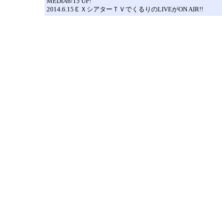
MEDIA6/15 UP!
2014.6.15ＥＸシアターＴＶでくるりのLIVEがON AIR!!