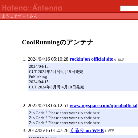
ようこそゲストさん
CoolRunningのアンテナ
2024/04/16 05:10:28
rockin’on official site
2024/04/15
CUT 2024年5月号4月19日発売
Publishing
2024/04/15
CUT 2024年5月号 4月19日発売
2022/02/18 06:12:51
www.myspace.com/quruliofficial
Zip Code ? Please enter your zip code here.
Zip Code ? Please enter your zip code here.
Zip Code ? Please enter your zip code here.
2014/06/16 01:47:26
くるり on WEB