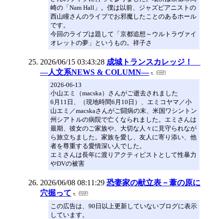
崎の「Nam Hall」。僕は以前、ジャズピアニストの
西山瞳さんのライブでお邪魔したことのあるホール
です。
今回のライブは題して「京都追想～ウルトラヴァイ
オレットの夢」というもの。祥子さ
2026/06/15 03:43:28
成城トランスカレッジ！
―人文系NEWS & COLUMN―
2026-06-13
小山エミ（macska）さんがご逝去されました
6月11日、（現地時間6月10日）、エミコヤマ／小
山エミ／macskaさんがご闘病の末、米国ワシントン
州シアトルの病院で亡くなられました。エミさんは
最期、彼女のご家族や、大切な人々に見守られなが
ら旅立ちました。家族を愛し、友人に寄り添い、他
者を尊重する愛情深い人でした。
エミさんは長年に渡りアクティビストとして性暴力
やDVの被害
2026/06/08 08:11:29
恐妻家の献立表－葦の原に
穴掘って
この広告は、90日以上更新していないブログに表示
しています。