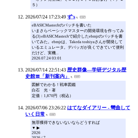
５）
2026/07/24 17:23:49
ず's
eBASICMasterJrのパッチを書いた
いまさらベーシックマスターの開発環境を作ってみ
る(3) eBASICMasterJrで紹介したebmjrのパッチを書
いてみた。ebmjrは、Takeda toshiyaさんが開発して
いるエミュレータ。デバッガが良くできていて便利
だけど、実機...
2026.07.24 03:01
2026/07/14 22:51:43
歴史群像―学研デジタル歴
史館〓「新刊案内」
図解でわかる！戦車図鑑
白石 光・著
定価：1,870円（税込）
2026/07/06 23:26:22
はてなダイアリー - 彎曲して
いく日常
無罪獲得できないないならどうすれば
▼ ▶
2026
2026 / 7