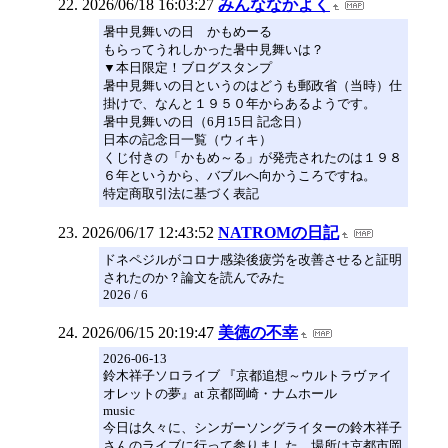
2026/06/18 16:03:27
みんななかよく
暑中見舞いの日 かもめーる
もらってうれしかった暑中見舞いは？
▼本日限定！ブログスタンプ
暑中見舞いの日というのはどうも郵政省（当時）仕
掛けで、なんと１９５０年からあるようです。
暑中見舞いの日（6月15日 記念日）
日本の記念日一覧（ウィキ）
くじ付きの「かもめ～る」が発売されたのは１９８
６年というから、バブルへ向かうころですね。
特定商取引法に基づく表記
2026/06/17 12:43:52
NATROMの日記
ドネペジルがコロナ感染後疲労を改善させると証明
されたのか？論文を読んでみた
2026 / 6
2026/06/15 20:19:47
美徳の不幸
2026-06-13
鈴木祥子ソロライブ 『京都追想～ウルトラヴァイ
オレットの夢』at 京都岡崎・ナムホール
music
今日は久々に、シンガーソングライターの鈴木祥子
さんのライブに行って参りました。場所は京都市岡