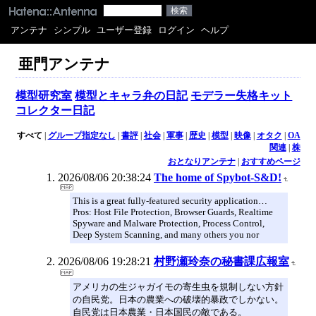
アンテナ
シンプル
ユーザー登録
ログイン
ヘルプ
亜門アンテナ
模型研究室
模型とキャラ弁の日記
モデラー失格キット
コレクター日記
すべて
|
グループ指定なし
|
書評
|
社会
|
軍事
|
歴史
|
模型
|
映像
|
オタク
|
OA
関連
|
株
おとなりアンテナ
|
おすすめページ
2026/08/06 20:38:24
The home of Spybot-S&D!
This is a great fully-featured security application…
Pros: Host File Protection, Browser Guards, Realtime
Spyware and Malware Protection, Process Control,
Deep System Scanning, and many others you nor
2026/08/06 19:28:21
村野瀬玲奈の秘書課広報室
アメリカの生ジャガイモの寄生虫を規制しない方針
の自民党。日本の農業への破壊的暴政でしかない。
自民党は日本農業・日本国民の敵である。