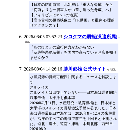
【日本の防衛白書 北朝鮮は「重大な脅威」から
「従前よりも一層重大かつ差し迫った脅威」へ】
【フィリピンでM6.3 の地震】
【高市首相の視察映像に「PR動画」と批判 心理的
リアクタンス？】
2026/08/05 03:52:23
シロクマの屑籠(汎適所属)
「あのひと」の旅行体力がわからない
「蒜蓉堅果脆辣醤」を国内で商っているお店を知り
ませんか？
2026/08/04 14:26:16
勝川俊雄 公式サイト
水産資源の持続可能性に関するニュースを解説しま
す
スルメイカ
スルメイカは回復していない――日本海は調査開始
以来最低、太平洋も低水準
2026年7月31日、水産研究・教育機構は、日本海と
太平洋のスルメイカ長期漁況予報を公表した。日本
海は過去最低日本海では、2026年8～12月の来遊量
が、沿岸のすべての海域で前年を下回ると予測され
た。道北・道央、道南・津軽、本州北部、西部日...
2026.08.0