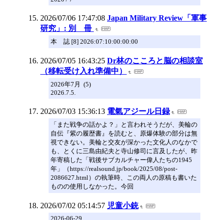
2026/07/06 17:47:08
Japan Military Review「軍事
研究」: 別 冊
本 誌 [8] 2026:07:10:00:00:00
2026/07/05 16:43:25
Dr林のこころと脳の相談室
（移転受け入れ準備中）
2026年7月 (5)
2026.7.5.
2026/07/03 15:36:13
電氣アジール日録
「また戦争の話かよ？」と言われそうだが、美輪の
自伝『紫の履歴書』を読むと、原爆体験の部分は無
視できない。美輪と交友が深かった文化人のなかで
も、とくに三島由紀夫と寺山修司に言及したが、昨
年寄稿した「戦後サブカルチャー偉人たちの1945
年」（https://realsound.jp/book/2025/08/post-
2086627.html）の執筆時、この両人の原稿も書いた
ものの使用しなかった。今回
2026/07/02 05:14:57
児童小銃
2026-06-29