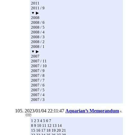
2011
2011 / 9
▼ ▶
2008
2008 / 6
2008 / 5
2008 / 4
2008 / 3
2008 / 2
2008 / 1
▼ ▶
2007
2007 / 11
2007 / 10
2007 / 9
2007 / 8
2007 / 7
2007 / 6
2007 / 5
2007 / 4
2007 / 3
2023/01/04 22:11:47
Aquarian’s Memorandum
1 2 3 4 5 6 7
8 9 10 11 12 13 14
15 16 17 18 19 20 21