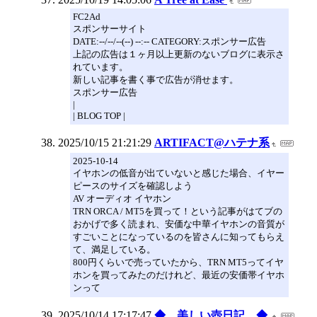
FC2Ad
スポンサーサイト
DATE:--/--/--(--) --:-- CATEGORY:スポンサー広告
上記の広告は１ヶ月以上更新のないブログに表示さ
れています。
新しい記事を書く事で広告が消せます。
スポンサー広告
|
| BLOG TOP |
2025/10/15 21:21:29
ARTIFACT@ハテナ系
2025-10-14
イヤホンの低音が出ていないと感じた場合、イヤー
ピースのサイズを確認しよう
AV オーディオ イヤホン
TRN ORCA / MT5を買って！という記事がはてブの
おかげで多く読まれ、安価な中華イヤホンの音質が
すごいことになっているのを皆さんに知ってもらえ
て、満足している。
800円くらいで売っていたから、TRN MT5ってイヤ
ホンを買ってみたのだけれど、最近の安価帯イヤホ
ンって
2025/10/14 17:17:47
◆ 美しい壺日記 ◆