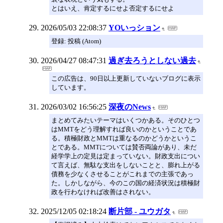
とはいえ、肯定するにせよ否定するにせよ
2026/05/03 22:08:37
YOいっション
登録: 投稿 (Atom)
2026/04/27 08:47:31
過ぎ去ろうとしない過去
この広告は、90日以上更新していないブログに表示
しています。
2026/03/02 16:56:25
深夜のNews
まとめてみたいテーマはいくつかある。そのひとつ
はMMTをどう理解すれば良いのかということであ
る。積極財政とMMTは重なるのかどうかというこ
とである。MMTについては賛否両論があり、未だ
経学学上の定見は定まっていない。財政支出につい
て言えば、無駄な支出をしないことと、膨れ上がる
債務を少なくさせることがこれまでの主張であっ
た。しかしながら、今のこの国の経済状況は積極財
政を行わなければ改善はされない。
2025/12/05 02:18:24
断片部 - ユウガタ