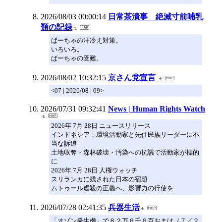
2026/08/03 00:00:14
日常茶漬事 絶滅寸前哺乳
類の記録
ばーちゃの汗冷え対策。
いろいろ。
ばーちゃの受難。
2026/08/02 10:32:15
京さん党宣言
<07 | 2026/08 | 09>
2026/07/31 09:32:41
News | Human Rights Watch
2026年 7月 28日 ニュースリリース
インドネシア：環境活動家と先住民族リーダーに不
当な訴追
土地収奪・森林破壊・汚染への抗議で活動家が標的
に
2026年 7月 28日 人権ウォッチ
スリランカに残された日本の宿題
ムトゥール虐殺の正義へ、影響力の行使を
2026/07/28 02:41:35
兵器生活
「オゾン発生機」で８２万６千６百おまけ（７／２