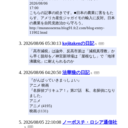
2026/08/06
17:00
こちらの記事の続きです。■日本の農業に害をもた
らす、アメリカ産生ジャガイモの輸入に反対。日本
の農業を自民党政治から守ろう。
http://muranoserena.blog91.fc2.com/blog-entry-
11902.html
2026/08/06 05:30:13
kojitakenの日記
「高市減税」は論外、反高市派は「減税真理教」か
ら早く脱却を︎／神宮新球場は「屋根なし」で「地球
沸騰化」に耐えられるのか
2026/08/06 04:20:50
法華狼の日記
『がんばっていきまっしょい』
アニメ 映画
『名探偵プリキュア！』第27話 私、名探偵になり
ました。
アニメ
アニメ (4195)
映画 (1131)
2026/08/05 22:10:08
ノーボスチ・ロシア通信社