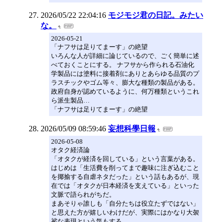
2026/05/22 22:04:16
モジモジ君の日記。みたい
な。
2026-05-21
「ナフサは足りてまーす」の絶望
いろんな人が詳細に論じているので、ごく簡単に述
べておくことにする。 ナフサから作られる石油化
学製品には塗料に接着剤にありとあらゆる品質のプ
ラスチックやゴム等々、膨大な種類の製品がある。
政府自身が認めているように、何万種類というこれ
ら派生製品…
「ナフサは足りてまーす」の絶望
2026/05/09 08:59:46
妄想科學日報
2026-05-08
オタク経済論
「オタクが経済を回している」という言葉がある。
はじめは「生活費を削ってまで趣味に注ぎ込むこと
を揶揄する自虐ネタだった」という話もあるが、現
在では「オタクが日本経済を支えている」といった
文脈で語られがちだ。
まあそりゃ誰しも「自分たちは役立たずではない」
と思えた方が嬉しいわけだが、実際にはかなり大袈
裟な表現という気もする。