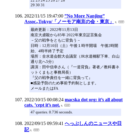
22 23 24 25 26 27 28
29 30 31
2022/11/15 19:47:00
”No More Nanjing”
Assoc.,Tokyo/「ノーモア南京の会・東京」
最終更新：2022年11月13日
南京大虐殺から85年 2022年東京証言集会
－父の戦争をともに背負う－
日時：12月10日（土）午後１時半開場 午後2時開
始、4時半終了予定
場所：全水道会館大会議室（JR水道橋駅下車、白山
通り北へ5分）
講演：田中信幸さん（『一道背負』著者／教科書ネ
ットくまもと事務局長）
『父の戦争責任を一緒に背負って』
■感染予防のため事前予約制とします。
メールまたはFA
2022/10/15 00:08:24
macska dot org: it’s all about
cats. ’cept it’s not.
47 queries. 0.736 seconds.
2022/09/15 09:59:41
へっぶしんのニュースや日
記