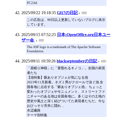
FC2Ad
2025/09/22 19:18:35
Gl17の日記
この広告は、90日以上更新していないブログに表示
しています。
2025/09/15 07:52:25
日本:OpenOffice.org日本ユー
ザー会
The ASF logo is a trademark of The Apache Software
Foundation.
2025/09/11 10:59:26
blackseptemberの日記
「居眠り神様」に「黄昏れるキノコ」。全国の表現
者たち
【池特集】癖ありオブジェが気になる池
2023年11月新着。ネズミ男がクロールで泳ぐ池 全
国各地に点在する「癖ありオブジェ池」 ちょっと
変わったオブジェやモニュメント、ストリートファ
ニチャーのある池は全国各地に。多くはその土地の
歴史や風土と深く結びついてた表現者たちだ。今な
おひっそり市井に隠れ…
水辺遍路
テーマ別特集